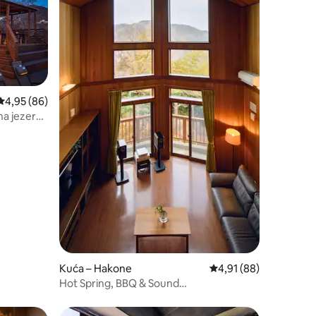
Prosječna ocjena: 4,95/5, recenzija: 86
4,95 (86)
a jezero |
Kuća – Hakone
Prosječna ocjena: 4,91
4,91 (88)
Hot Spring, BBQ & Sound
Theater￥Hakone Ninotaira