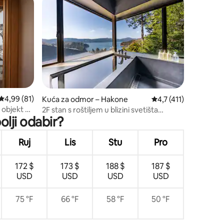
nakom „Odabrali gosti”
Prosječna ocjena: 4,99/5, recenzija: 81
4,99 (81)
Kuća za odmor – Hakone
Prosječna ocjena: 4,7/
4,7 (411)
i objekt za
2F stan s roštiljem u blizini svetišta
olji odabir?
luksuzan
Hakone | Pogled na planinu Fuji
pansko |
Ruj
Lis
Stu
Pro
172 $
173 $
188 $
187 $
USD
USD
USD
USD
75 °F
66 °F
58 °F
50 °F