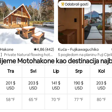
st
Odabrali gosti
st
Među najviše rangiranima s oz
5, recenzija: 96
– Hakone
Prosječna ocjena: 4,86/5, recenzija: 442
4,86 (442)
Kuća – Fujikawaguchiko
Private Natural flowing hot
S pogledom na planinu Fuji Cijel
rijeme Motohakone kao destinacija najb
K】
najam „Tsukiyomi” | Prostor za 
boravak koji spaja moderno i ja
Do parka uz jezero U pješačkoj
Tra
Svi
Lip
Srp
Kol
udaljenosti
201 $
203 $
141 $
190 $
203 $
USD
USD
USD
USD
USD
58 °F
65 °F
70 °F
77 °F
80 °F