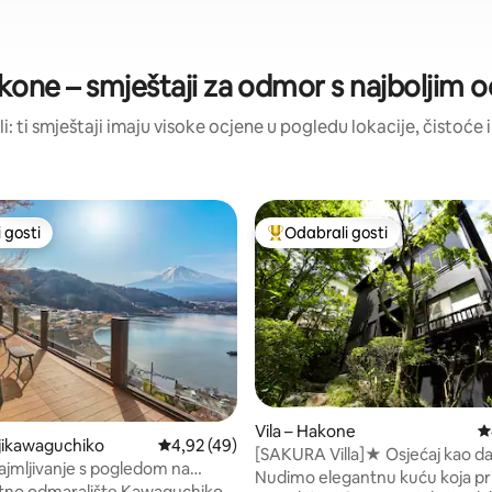
one – smještaji za odmor s najboljim 
li: ti smještaji imaju visoke ocjene u pogledu lokacije, čistoće i
 gosti
Odabrali gosti
 gosti
Među najviše rangiranima s oz
Vila – Hakone
P
jikawaguchiko
Prosječna ocjena: 4,92/5, recenzija: 49
4,92 (49)
[SAKURA Villa]★ Osjećaj kao d
najmljivanje s pogledom na
prirodnom lječilištu [Hakone] [
Nudimo elegantnu kuću koja pri
aguchi i planinu Fuji, prostrani
tno odmaralište Kawaguchiko