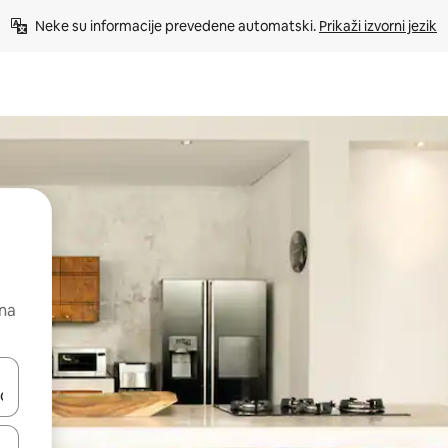
Neke su informacije prevedene automatski. 
Prikaži izvorni jezik
 na
dati koristeći se strelicama prema gore i prema dolje, kao i dodirom i