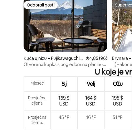
Odabrali gosti
Superho
Odabrali gosti
Superho
Kuća u nizu – Fujikawaguchik
Prosječna ocjena: 4,85/
4,85 (96)
Brvnara 
o
Otvorena kupka s pogledom na planinu
【Hakone】
U koje je v
Fuji | Do 10 osoba | Kuća s terasom,
spring【
roštiljem i natkrivenim balkonom
Mjesec
Sij
Velj
Ožu
169 $
164 $
195 $
Prosječna
cijena
USD
USD
USD
45 °F
46 °F
51 °F
Prosječna
temp.