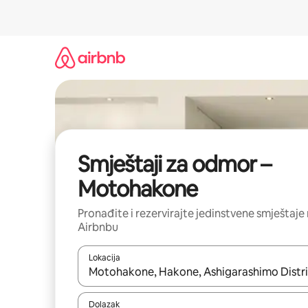
Prijeđi
na
sadržaj
Smještaji za odmor –
Motohakone
Pronađite i rezervirajte jedinstvene smještaje
Airbnbu
Lokacija
Kada budu dostupni rezultati, moći ćete ih pregle
Dolazak