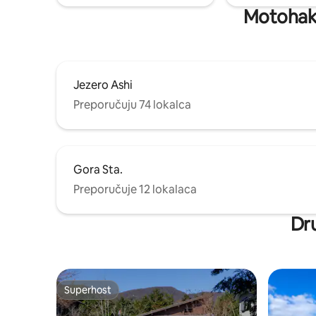
prostoriju
opustiti za obitelji s malom djecom. Na
Motohako
spriječit
natkrivenim pilotima nalazi se prostor za
gostima ko
roštilj i logorsku vatru, tako da možete
vam zahva
uživati bez brige o kiši.Izravno je
povezana sa saunom, pa se možete
odmah nakon znojenja isprati, a zatim
Jezero Ashi
ponovno uživati u povjetarcu nakon
saune. Dnevni boravak ima podno
Preporučuju 74 lokalca
grijanje, pa je ugodan čak i po hladnom
vremenu. ■Ključni sadržaji Potpuno
renoviranje: profinjen interijer
profesionalnog dizajnera ・Onsen:
Gora Sta.
Ninodaira Onsen, poznat po svojim
blagotvornim svojstvima za kožu
Preporučuje 12 lokalaca
Oprema za roštilj: potpuno opremljena
autentičnim roštiljem Prostor za logorsku
Dru
vatru: noću se opustite uz lomaču •
Projektor: uživajte u filmovima na
velikom zaslonu ・Sauna i vodena kupelj:
na raspolaganju su sauna i vodena kupelj
・Soba u japanskom stilu: soba u
Superhost
japanskom stilu s tatami prostirkama za
Superhost
tradicionalni japanski ugođaj ・Sadržaji za