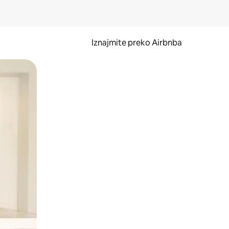
Iznajmite preko Airbnba
li prelaskom prstom po zaslonu.