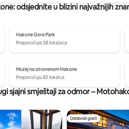
, ali to je teško u potpunosti
ne: odsjednite u blizini najvažnijih zna
i, pa ne preporučujemo boravak
ji ne vole insekte.Bili bismo
lni na razumijevanju.
Hakone Gora Park
Preporučuje 28 lokalaca
Muzej na otvorenom Hakone
Preporučuju 82 lokalca
gi sjajni smještaji za odmor – Motoha
Odabrali gosti
Odabrali gosti