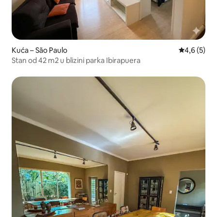
Kuća – São Paulo
Prosječna o
4,6 (5)
Stan od 42 m2 u blizini parka Ibirapuera