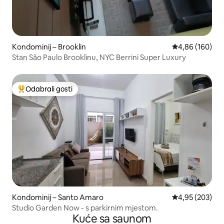
Kondominij – Brooklin
Prosječna ocjen
4,86 (160)
Stan São Paulo Brooklinu, NYC Berrini Super Luxury
Odabrali gosti
Među najviše rangiranima s oznakom „Odabrali gosti”
Kondominij – Santo Amaro
Prosječna ocjen
4,95 (203)
Studio Garden Now - s parkirnim mjestom.
Kuće sa saunom