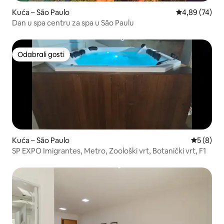
Kuća – São Paulo
Prosječna ocje
4,89 (74)
Dan u spa centru za spa u São Paulu
Odabrali gosti
Odabrali gosti
Kuća – São Paulo
Prosječna
5 (8)
SP EXPO Imigrantes, Metro, Zoološki vrt, Botanički vrt, F1