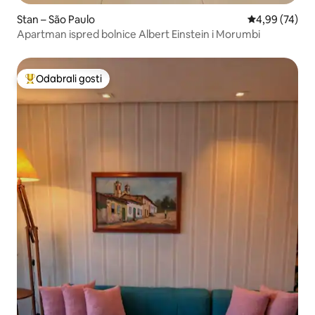
Stan – São Paulo
Prosječna ocje
4,99 (74)
Apartman ispred bolnice Albert Einstein i Morumbi
Odabrali gosti
Među najviše rangiranima s oznakom „Odabrali gosti”