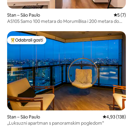
Stan – São Paulo
Prosječna
5 (7)
AS105 Samo 100 metara do MorumBisa i 200 metara do
Einsteina
Odabrali gosti
Među najviše rangiranima s oznakom „Odabrali gosti”
Stan – São Paulo
Prosječna ocjen
4,93 (138)
„Luksuzni apartman s panoramskim pogledom”