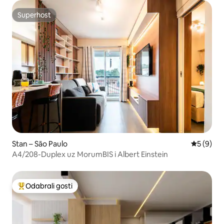
Superhost
Superhost
Stan – São Paulo
Prosječna
5 (9)
A4/208-Duplex uz MorumBIS i Albert Einstein
Odabrali gosti
Među najviše rangiranima s oznakom „Odabrali gosti”