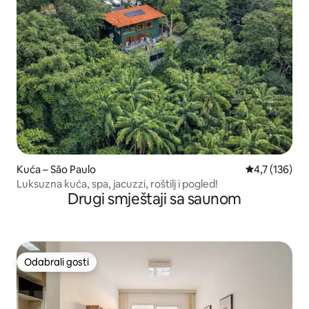
Kuća – São Paulo
Prosječna ocj
4,7 (136)
Luksuzna kuća, spa, jacuzzi, roštilj i pogled!
Drugi smještaji sa saunom
Odabrali gosti
Odabrali gosti