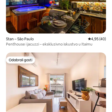
Stan – São Paulo
Prosječna ocje
4,95 (40)
Penthouse i jacuzzi – ekskluzivno iskustvo u Itaimu
Odabrali gosti
Odabrali gosti