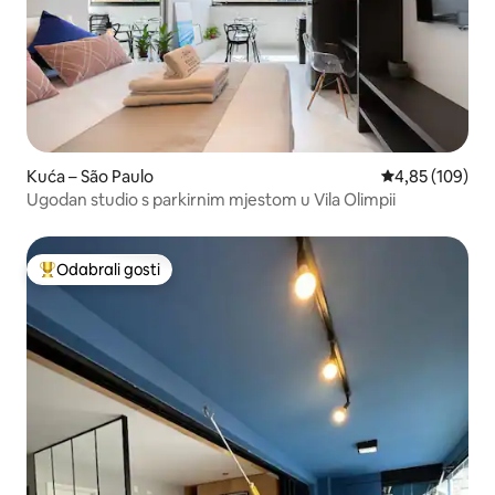
Kuća – São Paulo
Prosječna ocjen
4,85 (109)
Ugodan studio s parkirnim mjestom u Vila Olimpii
Odabrali gosti
Među najviše rangiranima s oznakom „Odabrali gosti”