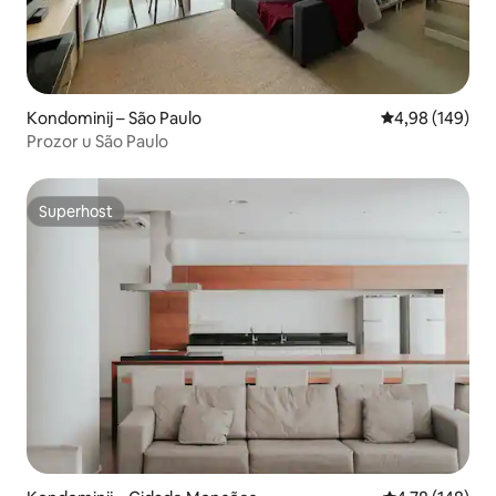
Kondominij – São Paulo
Prosječna ocjen
4,98 (149)
Prozor u São Paulo
Superhost
Superhost