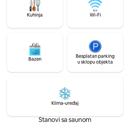
Paulista. 24-satno 
centar, parking s 
Kuhinja
Wi-Fi
Besplatan parking
Bazen
u sklopu objekta
Klima-uređaj
Stanovi sa saunom