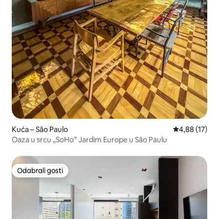
Kuća – São Paulo
Prosječna ocje
4,88 (17)
Oaza u srcu „SoHo” Jardim Europe u São Paulu
Odabrali gosti
Odabrali gosti