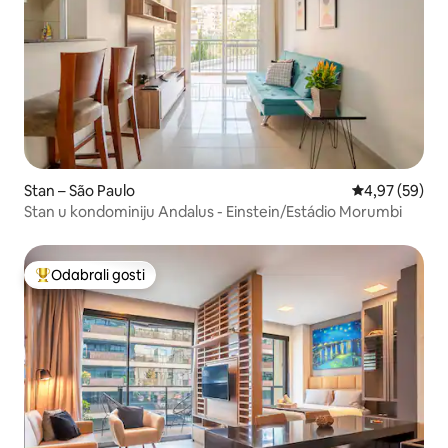
Stan – São Paulo
Prosječna ocje
4,97 (59)
Stan u kondominiju Andalus - Einstein/Estádio Morumbi
Odabrali gosti
Među najviše rangiranima s oznakom „Odabrali gosti”