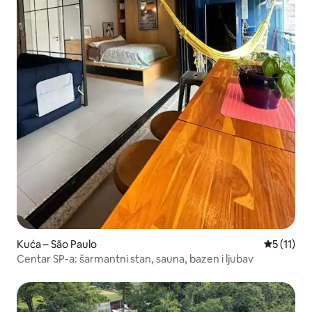
Kuća – São Paulo
Prosječna 
5 (11)
Centar SP-a: šarmantni stan, sauna, bazen i ljubav