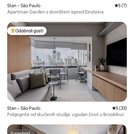
Stan – São Paulo
Prosječna
5 (7)
Apartman Garden s dvorištem ispred Einsteina
Odabrali gosti
Među najviše rangiranima s oznakom „Odabrali gosti”
Stan – São Paulo
Prosječna 
5 (33)
Pobjegnite od skučenih studija: ugodan život u Brooklinu!
Superhost