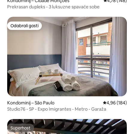
Kondominij – Cidade Monções
Prosječna ocjen
4,78 (148)
Prekrasan dupleks - 3 luksuzne spavaće sobe
Odabrali gosti
Odabrali gosti
Kondominij – São Paulo
Prosječna ocjen
4,96 (184)
Studio76 - SP - Expo Imigrantes - Metro - Garaža
Superhost
Superhost