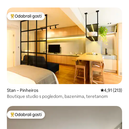
Odabrali gosti
Među najviše rangiranima s oznakom „Odabrali gosti”
Stan – Pinheiros
Prosječna ocje
4,91 (213)
Boutique studio s pogledom, bazenima, teretanom
Odabrali gosti
Među najviše rangiranima s oznakom „Odabrali gosti”