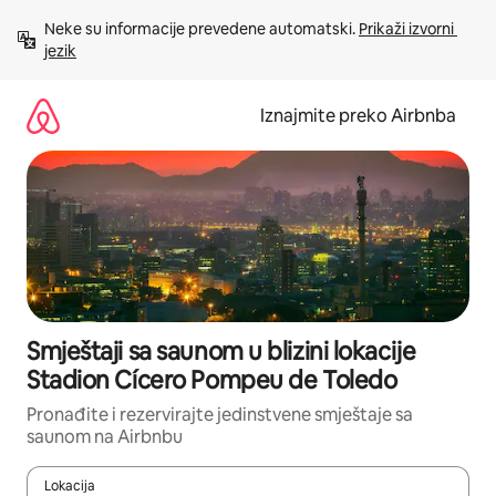
Prijeđi
Neke su informacije prevedene automatski. 
Prikaži izvorni 
na
jezik
sadržaj
Iznajmite preko Airbnba
Smještaji sa saunom u blizini lokacije
Stadion Cícero Pompeu de Toledo
Pronađite i rezervirajte jedinstvene smještaje sa
saunom na Airbnbu
Lokacija