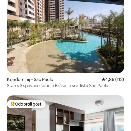
Kondominij – São Paulo
Prosječna ocjen
4,86 (112)
Stan s 3 spavaće sobe u Brásu, u središtu São Paula
Odabrali gosti
Među najviše rangiranima s oznakom „Odabrali gosti”