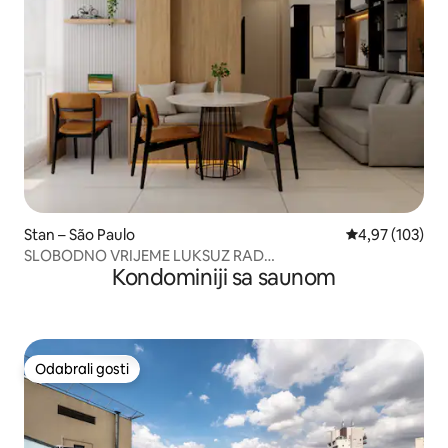
Stan – São Paulo
Prosječna ocjen
4,97 (103)
SLOBODNO VRIJEME LUKSUZ RAD
Kondominiji sa saunom
Garaža/BAZEN/Paulista/Sírio Libanê
Odabrali gosti
Odabrali gosti