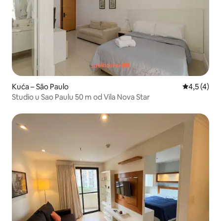
Kuća – São Paulo
Prosječna o
4,5 (4)
Studio u Sao Paulu 50 m od Vila Nova Star