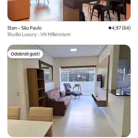
Stan – São Paulo
Prosječna ocje
4,97 (64)
Studio Luxury - VN Millennium
Odabrali gosti
Odabrali gosti