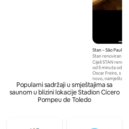
pristup Congonhasu (8 minuta),
Berriniju, Chucriju Zaidanu te trgovačkim
centrima Morumbi i Ibirapuera.
Stan – São Paulo
Stan renoviran u S
Cijeli STAN renovi
od 5 minuta od po
Oscar Freire, s 2 
novo, namještaj, o
Popularni sadržaji u smještajima sa
pametna TV-a, Wi-
uređaj u spavaćoj
saunom u blizini lokacije Stadion Cícero
boravku, bračni kr
Pompeu de Toledo
kauč na razvlačenj
pećnica, aparat za 
visoke kvalitete i 
potrebno za savrše
barovi, restorani
nekoliko blokova od