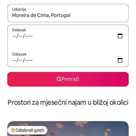
Lokacija
Kada budu dostupni rezultati, moći ćete ih pregledati koristeći
Dolazak
Odlazak
Pretraži
Prostori za mjesečni najam u bližoj okolici
Odabrali gosti
Među najviše rangiranima s oznakom „Odabrali gosti”