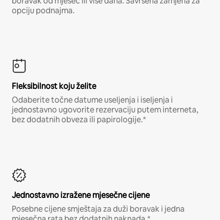
boravak od mjesec ili više dana. Savršena zamjena za
opciju podnajma.
Fleksibilnost koju želite
Odaberite točne datume useljenja i iseljenja i
jednostavno ugovorite rezervaciju putem interneta,
bez dodatnih obveza ili papirologije.*
Jednostavno izražene mjesečne cijene
Posebne cijene smještaja za duži boravak i jedna
mjesečna rata bez dodatnih naknada.*