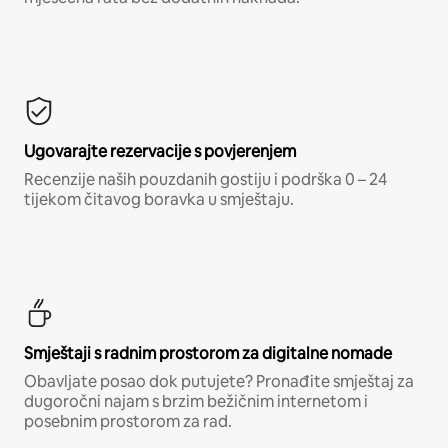
Ugovarajte rezervacije s povjerenjem
Recenzije naših pouzdanih gostiju i podrška 0 – 24
tijekom čitavog boravka u smještaju.
Smještaji s radnim prostorom za digitalne nomade
Obavljate posao dok putujete? Pronađite smještaj za
dugoročni najam s brzim bežičnim internetom i
posebnim prostorom za rad.