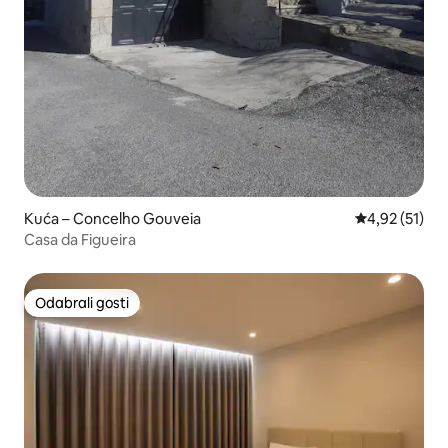
Kuća – Concelho Gouveia
Prosječna ocje
4,92 (51)
Casa da Figueira
Odabrali gosti
Odabrali gosti