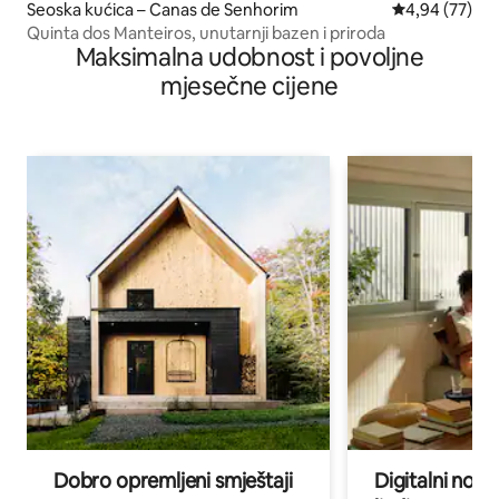
Seoska kućica – Canas de Senhorim
Prosječna ocje
4,94 (77)
Quinta dos Manteiros, unutarnji bazen i priroda
Maksimalna udobnost i povoljne
mjesečne cijene
Dobro opremljeni smještaji
Digitalni noma