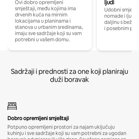
ljudi
Ovi dobro opremljeni
smještaji, među kojima ima
Udobni smještaj
drvenih kuća na mirnim
nomade i ljude 
lokacijama u planinama i
daljinu s bežič
stanova u urbanim sredinama,
i posebnim pro
imaju sve sadržaje koji su vam
potrebni u vašem domu.
Sadržaji i prednosti za one koji planiraju
duži boravak
Dobro opremljeni smještaji
Potpuno opremljeni prostori za najam uključuju
kuhinju i sve sadržaje koji su vam potrebni za ugodan