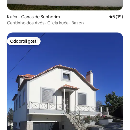
Kuća – Canas de Senhorim
Prosječna 
5 (19)
Cantinho dos Avós · Cijela kuća · Bazen
Odabrali gosti
Odabrali gosti