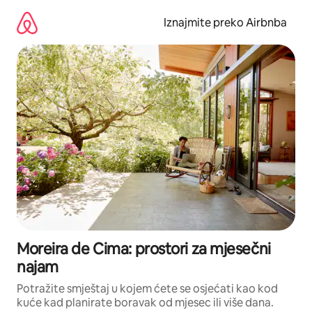
Prijeđi
na
Iznajmite preko Airbnba
sadržaj
Moreira de Cima: prostori za mjesečni
najam
Potražite smještaj u kojem ćete se osjećati kao kod
kuće kad planirate boravak od mjesec ili više dana.