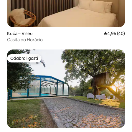
Kuća – Viseu
Prosječna ocje
4,95 (40)
Casita do Horácio
Odabrali gosti
Odabrali gosti