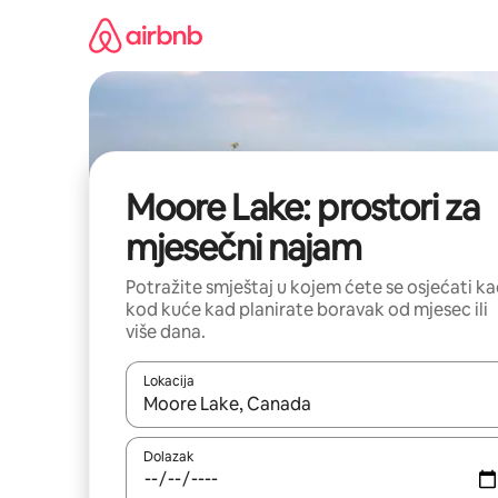
Prijeđi
na
sadržaj
Moore Lake: prostori za
mjesečni najam
Potražite smještaj u kojem ćete se osjećati k
kod kuće kad planirate boravak od mjesec ili
više dana.
Lokacija
Kada budu dostupni rezultati, moći ćete ih pregle
Dolazak