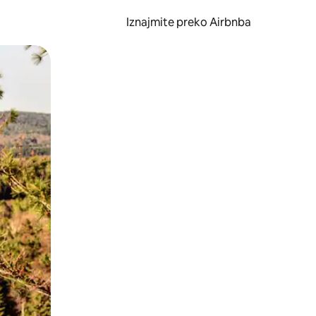
Iznajmite preko Airbnba
li prelaskom prstom po zaslonu.