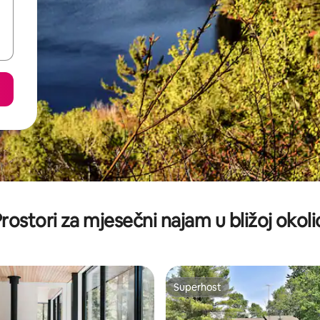
rostori za mjesečni najam u bližoj okoli
Superhost
Superhost