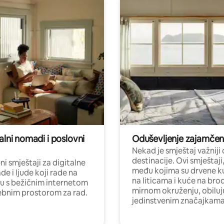
alni nomadi i poslovni
Oduševljenje zajamče
Nekad je smještaj važniji
destinacije. Ovi smještaji
i smještaji za digitalne
među kojima su drvene k
e i ljude koji rade na
na liticama i kuće na bro
nu s bežičnim internetom
mirnom okruženju, obiluj
ebnim prostorom za rad.
jedinstvenim značajkama