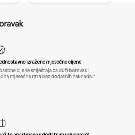
boravak
ednostavno izražene mjesečne cijene
osebne cijene smještaja za duži boravak i
edna mjesečna rata bez dodatnih naknada.*
ražite apartmane s dodatnim uslugama?