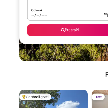
Odlazak
Pretraži
P
Odabrali gosti
Luxe
Među najviše rangiranima s oznakom „Odabrali gosti”
Luxe