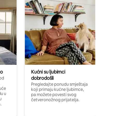
no
Kućni su ljubimci
dobrodošli
 od
,
Pregledajte ponudu smještaja
uće
koji primaju kućne ljubimce,
du u
pa možete povesti svog
u
četveronožnog prijatelja.
.