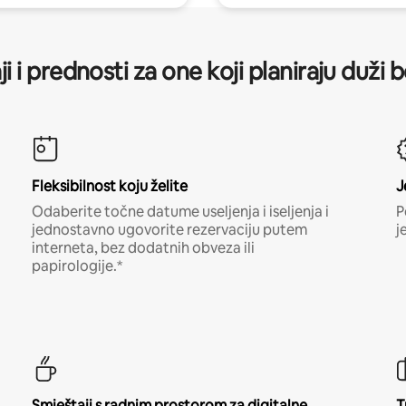
ji i prednosti za one koji planiraju duži 
Fleksibilnost koju želite
J
Odaberite točne datume useljenja i iseljenja i
P
jednostavno ugovorite rezervaciju putem
j
interneta, bez dodatnih obveza ili
papirologije.*
Smještaji s radnim prostorom za digitalne
T