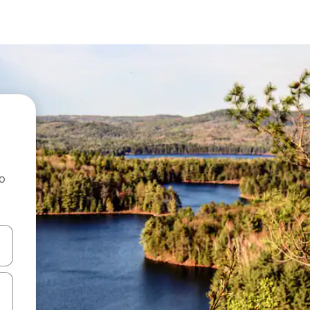
ao
dati koristeći se strelicama prema gore i prema dolje, kao i dodirom i