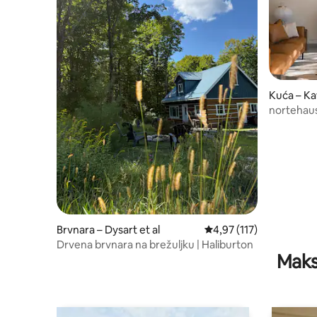
Kuća – K
nortehaus
inspired 
Brvnara – Dysart et al
Prosječna ocjena: 4,97/5
4,97 (117)
Drvena brvnara na brežuljku | Haliburton
Maks