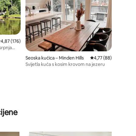
rosječna ocjena: 4,87/5, recenzija: 176
4,87 (176)
srpnja
Seoska kućica – Minden Hills
Prosječna ocjena: 4,77
4,77 (88)
Svijetla kuća s kosim krovom na jezeru
ijene