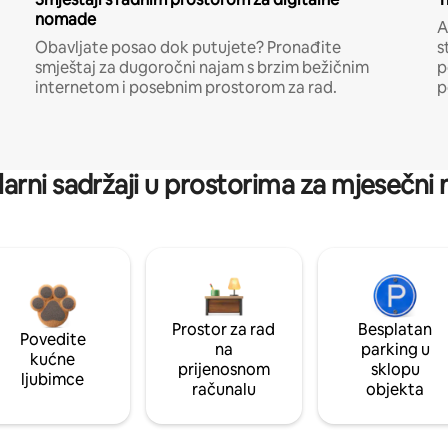
nomade
A
Obavljate posao dok putujete? Pronađite
s
smještaj za dugoročni najam s brzim bežičnim
p
internetom i posebnim prostorom za rad.
p
arni sadržaji u prostorima za mjesečni
Prostor za rad
Besplatan
Povedite
na
parking u
kućne
prijenosnom
sklopu
ljubimce
računalu
objekta