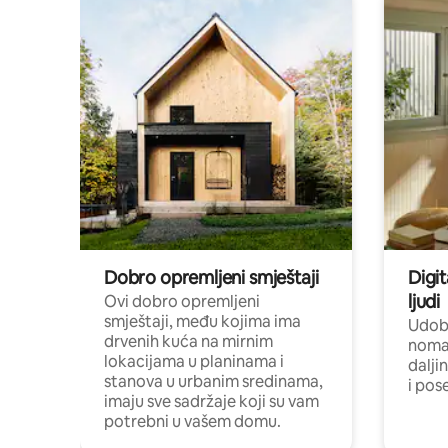
Dobro opremljeni smještaji
Digit
ljudi
Ovi dobro opremljeni
smještaji, među kojima ima
Udobn
drvenih kuća na mirnim
nomad
lokacijama u planinama i
dalji
stanova u urbanim sredinama,
i pos
imaju sve sadržaje koji su vam
potrebni u vašem domu.