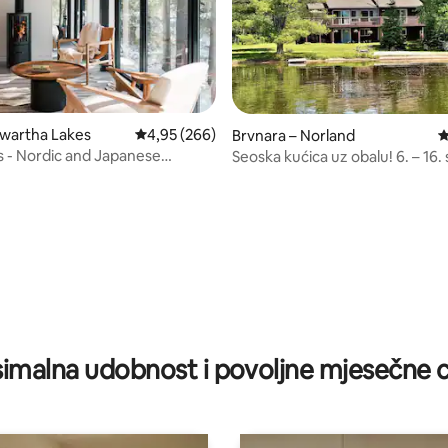
awartha Lakes
Prosječna ocjena: 4,95/5, recenzija: 266
4,95 (266)
Brvnara – Norland
P
 - Nordic and Japanese
Seoska kućica uz obalu! 6. – 16. 
escape
veliki popust
, recenzija: 117
imalna udobnost i povoljne mjesečne c