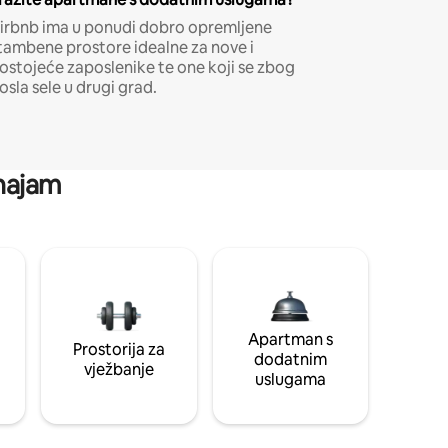
irbnb ima u ponudi dobro opremljene
tambene prostore idealne za nove i
ostojeće zaposlenike te one koji se zbog
osla sele u drugi grad.
 najam
Apartman s
Prostorija za
dodatnim
vježbanje
uslugama