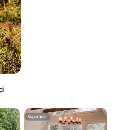
ci
Superhost
Superhost