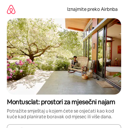
Prijeđi
na
Iznajmite preko Airbnba
sadržaj
Montusclat: prostori za mjesečni najam
Potražite smještaj u kojem ćete se osjećati kao kod
kuće kad planirate boravak od mjesec ili više dana.