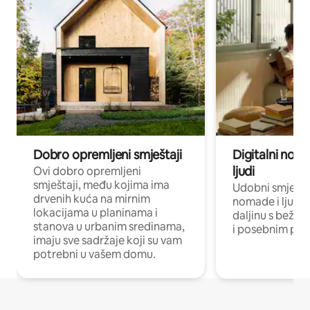
Dobro opremljeni smještaji
Digitalni noma
ljudi
Ovi dobro opremljeni
smještaji, među kojima ima
Udobni smještaj
drvenih kuća na mirnim
nomade i ljude 
lokacijama u planinama i
daljinu s bežič
stanova u urbanim sredinama,
i posebnim pro
imaju sve sadržaje koji su vam
potrebni u vašem domu.