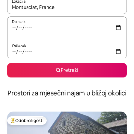
Lokacija
Kada budu dostupni rezultati, moći ćete ih pregledati koristeći
Dolazak
Odlazak
Pretraži
Prostori za mjesečni najam u bližoj okolici
Odabrali gosti
Među najviše rangiranima s oznakom „Odabrali gosti”