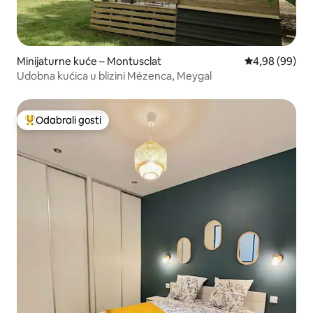
Minijaturne kuće – Montusclat
Prosječna ocje
4,98 (99)
Udobna kućica u blizini Mézenca, Meygal
Odabrali gosti
Među najviše rangiranima s oznakom „Odabrali gosti”