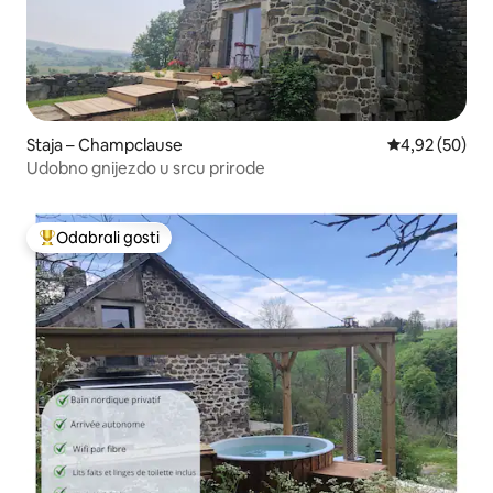
Staja – Champclause
Prosječna ocje
4,92 (50)
Udobno gnijezdo u srcu prirode
Odabrali gosti
Među najviše rangiranima s oznakom „Odabrali gosti”