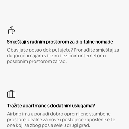
Smještaji s radnim prostorom za digitalne nomade
Obavljate posao dok putujete? Pronađite smještaj za
dugoročni najam s brzim bežičnim internetom i
posebnim prostorom za rad.
Tražite apartmane s dodatnim uslugama?
Airbnb ima u ponudi dobro opremljene stambene
prostore idealne za nove i postojeće zaposlenike te
one koji se zbog posla sele u drugi grad.