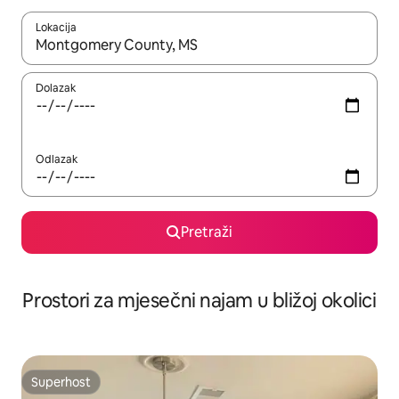
Lokacija
Kada budu dostupni rezultati, moći ćete ih pregledati koristeći
Dolazak
Odlazak
Pretraži
Prostori za mjesečni najam u bližoj okolici
Superhost
Superhost