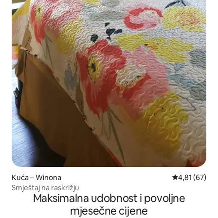
Kuća – Winona
Prosječna ocje
4,81 (67)
Smještaj na raskrižju
Maksimalna udobnost i povoljne
mjesečne cijene