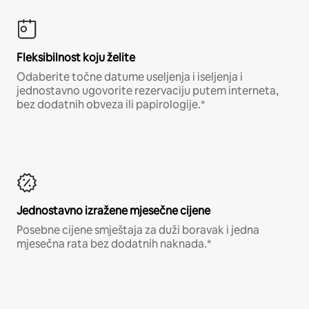
Fleksibilnost koju želite
Odaberite točne datume useljenja i iseljenja i
jednostavno ugovorite rezervaciju putem interneta,
bez dodatnih obveza ili papirologije.*
Jednostavno izražene mjesečne cijene
Posebne cijene smještaja za duži boravak i jedna
mjesečna rata bez dodatnih naknada.*