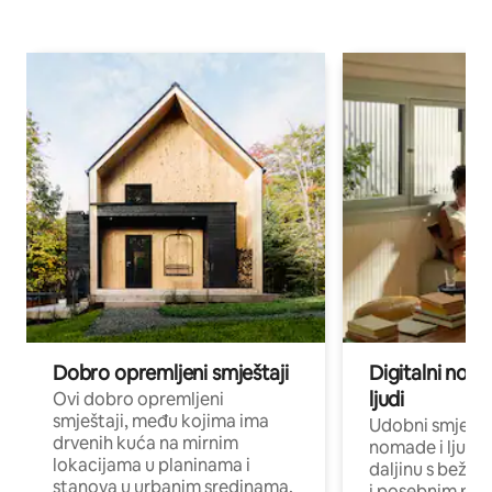
Dobro opremljeni smještaji
Digitalni noma
ljudi
Ovi dobro opremljeni
smještaji, među kojima ima
Udobni smještaj
drvenih kuća na mirnim
nomade i ljude 
lokacijama u planinama i
daljinu s bežič
stanova u urbanim sredinama,
i posebnim pro