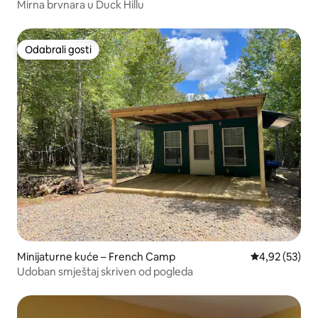
Mirna brvnara u Duck Hillu
Odabrali gosti
Odabrali gosti
Minijaturne kuće – French Camp
Prosječna ocje
4,92 (53)
Udoban smještaj skriven od pogleda