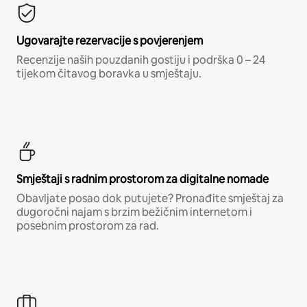
Ugovarajte rezervacije s povjerenjem
Recenzije naših pouzdanih gostiju i podrška 0 – 24
tijekom čitavog boravka u smještaju.
Smještaji s radnim prostorom za digitalne nomade
Obavljate posao dok putujete? Pronađite smještaj za
dugoročni najam s brzim bežičnim internetom i
posebnim prostorom za rad.