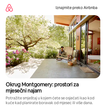
Prijeđi
na
Iznajmite preko Airbnba
sadržaj
Okrug Montgomery: prostori za
mjesečni najam
Potražite smještaj u kojem ćete se osjećati kao kod
kuće kad planirate boravak od mjesec ili više dana.