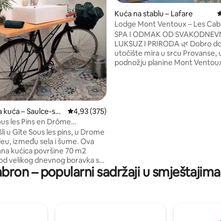
Kuća na stablu – Lafare
P
, recenzija: 236
Lodge Mont Ventoux – Les Cab
Provence
SPA I ODMAK OD SVAKODNEVN
LUKSUZ I PRIRODA 🌿 Dobro doš
utočište mira u srcu Provanse, 
podnožju planine Mont Ventou
Smješten u srcu planinskog lan
Dentelles de Montmirail, Lodg
Ventoux izgrađen je u duhu koji
luksuz i prirodu. Njegova suvr
arhitektura, izrađena od plemeni
a kuća – Saulce-sur
Prosječna ocjena: 4,93/5, recenzija: 375
4,93 (375)
prirodnih materijala, omogućuj
ous les Pins en Drôme
uživate u rajskom okruženju uz
le
li u Gîte Sous les pins, u Drome
udobnost. Uz vrhunski spa cen
u, između sela i šume. Ova
ćete uživati u trenutku opuštan
rana kućica površine 70 m2
romantičnoj atmosferi.
e od velikog dnevnog boravka s
on – popularni sadržaji u smještajima 
om kuhinjom, perilicom
hladnjakom sa zamrzivačem,
kupaonicu s
C. Dvije spavaće sobe
m na šumoviti park opremljene
rom za odlaganje i ormarom, a