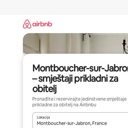
Prijeđi
na
sadržaj
Montboucher-sur-Jabro
– smještaji prikladni za
obitelj
Pronađite i rezervirajte jedinstvene smještaje
prikladne za obitelj na Airbnbu
Lokacija
Kada budu dostupni rezultati, moći ćete ih pregle