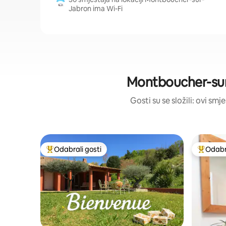
Jabron ima Wi-Fi
Montboucher-sur-J
Gosti su se složili: ovi smj
Odabrali gosti
Odabra
Među najviše rangiranima s oznakom „Odabrali gosti”
Među naj