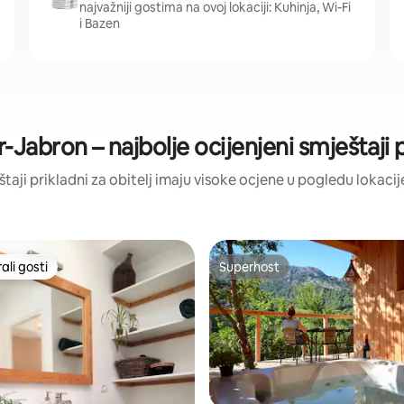
najvažniji gostima na ovoj lokaciji: Kuhinja, Wi-Fi
i Bazen
abron – najbolje ocijenjeni smještaji pr
eštaji prikladni za obitelj imaju visoke ocjene u pogledu lokacije
li gosti
Superhost
više rangiranima s oznakom „Odabrali gosti”
Superhost