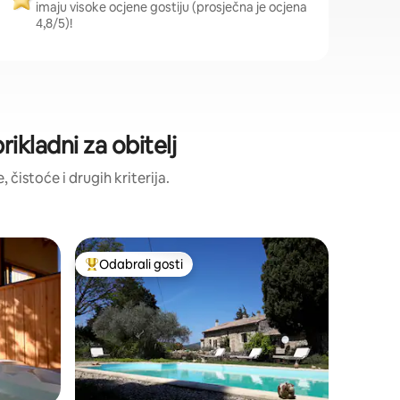
imaju visoke ocjene gostiju (prosječna je ocjena
4,8/5)!
ikladni za obitelj
, čistoće i drugih kriterija.
Stan – M
Odabrali gosti
Odabral
Među najviše rangiranima s oznakom „Odabrali gosti”
Odabral
ron
Svijetli 
parkingo
Potpuno o
staroj fa
u Drôme 
sur Jabronu. Zavest će vas nj
funkcion
vanjskom svijetu. P
pogodno je za š