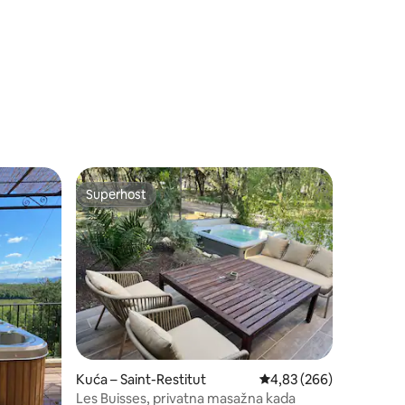
Superhost
nakom „Odabrali gosti”
Superhost
Kuća – Saint-Restitut
Prosječna ocjena: 4,83/
4,83 (266)
Les Buisses, privatna masažna kada