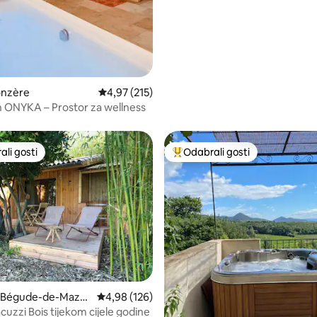
du Lavoir”
onzère
Prosječna ocjena: 4,97/5, recenzija: 215
4,97 (215)
 ONYKA – Prostor za wellness
li gosti
Odabrali gosti
više rangiranima s oznakom „Odabrali gosti”
Među najviše rangiranima s oz
a Bégude-de-Maze
Prosječna ocjena: 4,98/5, recenzija: 126
4,98 (126)
cuzzi Bois tijekom cijele godine