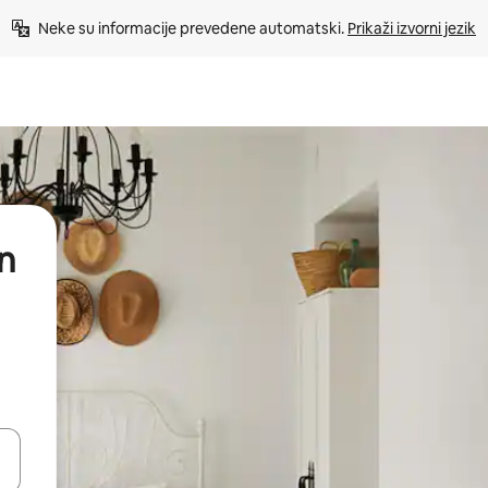
Neke su informacije prevedene automatski. 
Prikaži izvorni jezik
n
dati koristeći se strelicama prema gore i prema dolje, kao i dodirom i