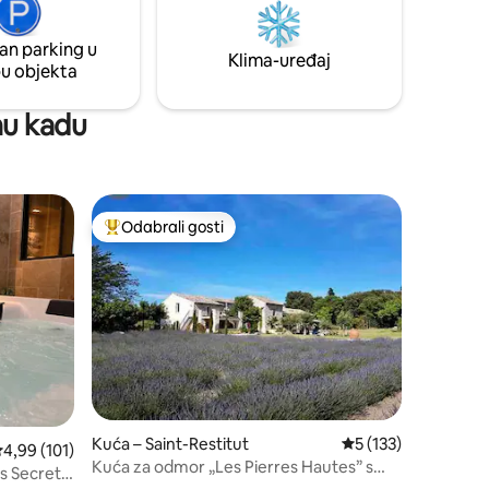
an parking u
Klima-uređaj
pu objekta
žnu kadu
Odabrali gosti
nakom „Odabrali gosti”
Među najviše rangiranima s oznakom „Odabrali gosti”
Kuća – Saint-Restitut
Prosječna ocjena: 5/
5 (133)
rosječna ocjena: 4,99/5, recenzija: 101
4,99 (101)
Kuća za odmor „Les Pierres Hautes” s
es Secrets
grijanim bazenom