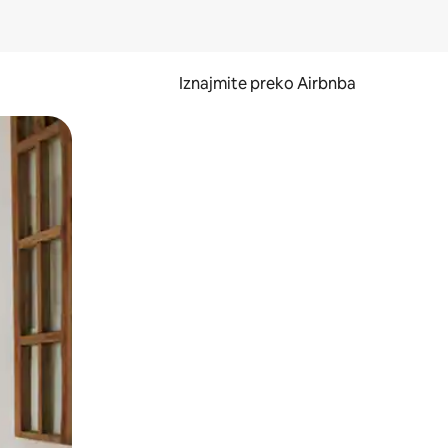
Iznajmite preko Airbnba
li prelaskom prstom po zaslonu.