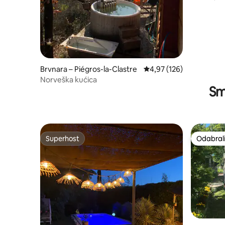
Brvnara – Piégros-la-Clastre
Prosječna ocjena: 4,97/5
4,97 (126)
Norveška kućica
Smj
Superhost
Odabrali
Superhost
Odabrali