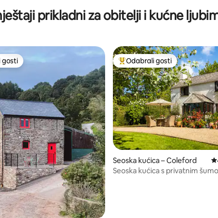
masažnom kadom
eštaji prikladni za obitelji i kućne ljub
 gosti
Odabrali gosti
 gosti
Među najviše rangiranima s oz
Seoska kućica – Coleford
Pr
Seoska kućica s privatnim šumo
voćnjakom.