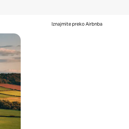
Iznajmite preko Airbnba
li prelaskom prstom po zaslonu.