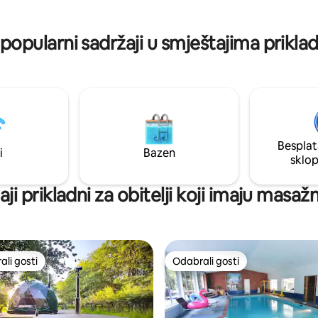
pularni sadržaji u smještajima priklad
Besplat
i
Bazen
sklo
ji prikladni za obitelji koji imaju masa
li gosti
Odabrali gosti
više rangiranima s oznakom „Odabrali gosti”
Odabrali gosti