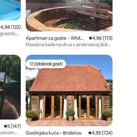
rosječna ocjena: 4,98/5, recenzija: 122
4,98 (122)
igraonica i
Apartman za goste – Whiteb
Prosječna ocjena: 4,96/
4,96 (173)
rook
Masažna kada na drva u prekrasnoj dolini
Wye
Odabrali gosti
nakom „Odabrali gosti”
Među najviše rangiranima s oznakom „Odabrali gosti”
Prosječna ocjena: 5/5, recenzija: 147
5 (147)
rivenom
Gostinjska kuća – Bridstow
Prosječna ocjena: 4,95/
4,95 (724)