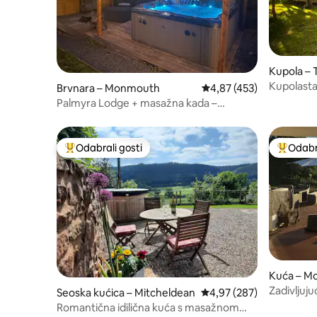
Kupola – 
Kupolasta
Brvnara – Monmouth
Prosječna ocjena: 4,87/5
4,87 (453)
šumi. Mas
Palmyra Lodge + masažna kada –
luksuzni smještaj
Odabrali gosti
Odabra
Među najviše rangiranima s oznakom „Odabrali gosti”
Među naj
Kuća – M
Zadivljuju
Seoska kućica – Mitcheldean
Prosječna ocjena: 4,97/5
4,97 (287)
pećnica za
Romantična idilična kuća s masažnom