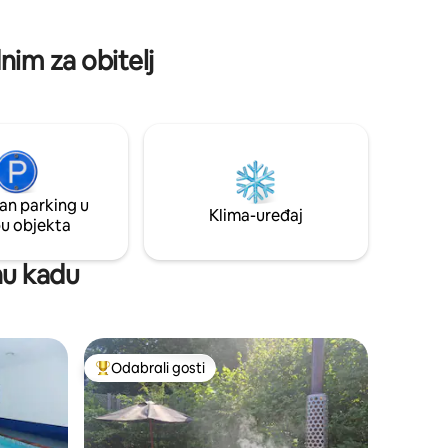
nim za obitelj
an parking u
Klima-uređaj
pu objekta
žnu kadu
Odabrali gosti
Među najviše rangiranima s oznakom „Odabrali gosti”