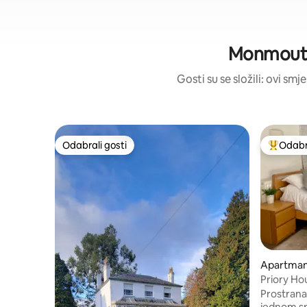
Monmouth –
Gosti su se složili: ovi smj
Odabrali gosti
Odabra
Odabrali gosti
Među naj
Apartman
outh
Priory H
Prostrana 
jednom s