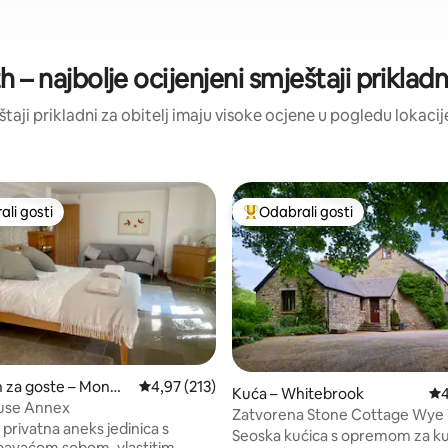
 najbolje ocijenjeni smještaji prikladni
eštaji prikladni za obitelj imaju visoke ocjene u pogledu lokacije
li gosti
Odabrali gosti
više rangiranima s oznakom „Odabrali gosti”
Među najviše rangiranima s oz
 za goste – Monm
Prosječna ocjena: 4,97/5, recenzija: 213
4,97 (213)
Kuća – Whitebrook
Pr
4
ouse Annex
Zatvorena Stone Cottage Wye 
privatna aneks jedinica s
(Five Springs)
Seoska kućica s opremom za ku
pavaćom sobom, vlastitim