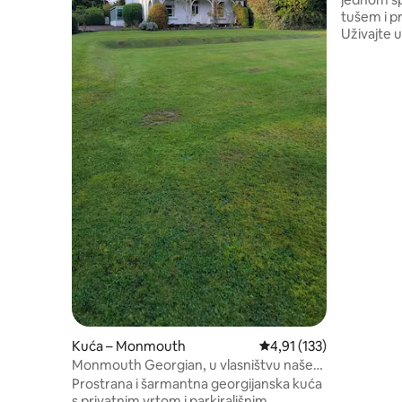
tušem i 
Uživajte 
jezera i 
izlaska.
doći pješi
a pub Roy
Bračni kr
smještaja
na razvlač
hladnjak, 
ulaz, park
punjenje 
£ preko n
Kuća – Monmouth
Prosječna ocjena: 4,91/5
4,91 (133)
Monmouth Georgian, u vlasništvu naše
obitelji od 1923.
Prostrana i šarmantna georgijanska kuća
s privatnim vrtom i parkirališnim