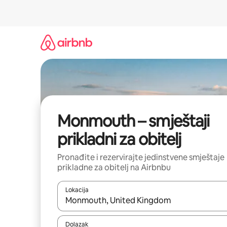
Prijeđi
na
sadržaj
Monmouth – smještaji
prikladni za obitelj
Pronađite i rezervirajte jedinstvene smještaje
prikladne za obitelj na Airbnbu
Lokacija
Kada budu dostupni rezultati, moći ćete ih pregle
Dolazak