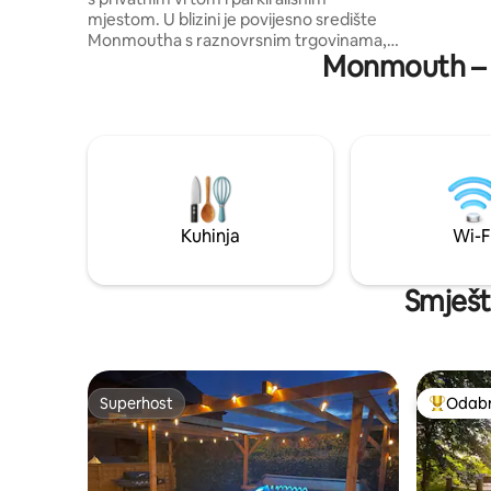
mjestom. U blizini je povijesno središte
Monmoutha s raznovrsnim trgovinama,
Monmouth – po
restoranima i supermarketima (12 minuta
hoda). Naš je smještaj u obiteljskom
vlasništvu od 1923. godine i zadržao je
mnoge prvobitne značajke, ali je
preuređen kako bi pružio udobnost i
zadovoljio suvremene potrebe. Odličan
pristup prekrasnoj okolnoj regiji Wye
Valley i Forest of Dean. Naš se smještaj
može pohvaliti dobro opremljenom
Kuhinja
Wi-F
kuhinjom (s plinskim štednjakom marke
AGA), brzim internetom, staklenim
vrtom i ogromnim prozorima koji
Smješta
ispunjavaju kuću svjetlošću.
Superhost
Odabra
Superhost
Među naj