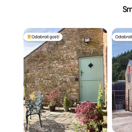
kadom
Smj
Odabrali gosti
Odabrali
Među najviše rangiranima s oznakom „Odabrali gosti”
Odabrali