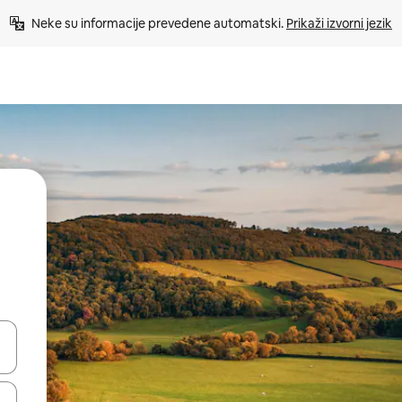
Neke su informacije prevedene automatski. 
Prikaži izvorni jezik
dati koristeći se strelicama prema gore i prema dolje, kao i dodirom i