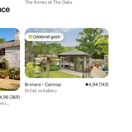
The Annex at The Oaks
imce
Odabrali gosti
nakom „Odabrali gosti”
Među najviše rangiranima s oznakom „Odabrali gosti”
Brvnara – Cannop
Prosječna ocjena: 4,94/
4,94 (143)
Držač za kabinu
osječna ocjena: 4,96/5, recenzija: 369
4,96 (369)
m i