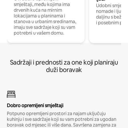
smještaji, među kojima ima
Udobni smještaj
drvenih kuća na mirnim
nomade i ljude 
lokacijama u planinama i
daljinu s bežič
stanova u urbanim sredinama,
i posebnim pro
imaju sve sadržaje koji su vam
potrebni u vašem domu.
Sadržaji i prednosti za one koji planiraju
duži boravak
Dobro opremljeni smještaji
Potpuno opremljeni prostori za najam uključuju
kuhinju i sve sadržaje koji su vam potrebni za ugodan
boravak od mjesec ili više dana. Savršena zamjena za