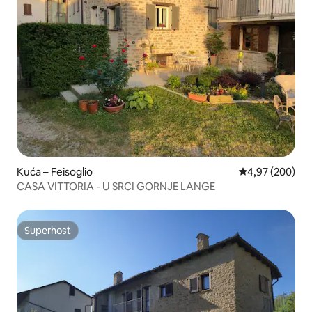
Kuća – Feisoglio
Prosječna ocjen
4,97 (200)
CASA VITTORIA - U SRCI GORNJE LANGE
Superhost
Superhost