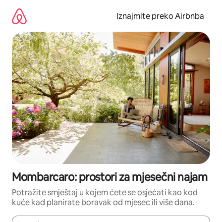
Prijeđi
na
Iznajmite preko Airbnba
sadržaj
Mombarcaro: prostori za mjesečni najam
Potražite smještaj u kojem ćete se osjećati kao kod
kuće kad planirate boravak od mjesec ili više dana.