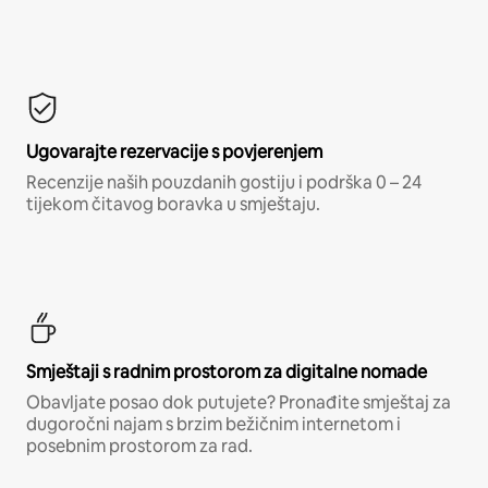
Ugovarajte rezervacije s povjerenjem
Recenzije naših pouzdanih gostiju i podrška 0 – 24
tijekom čitavog boravka u smještaju.
Smještaji s radnim prostorom za digitalne nomade
Obavljate posao dok putujete? Pronađite smještaj za
dugoročni najam s brzim bežičnim internetom i
posebnim prostorom za rad.