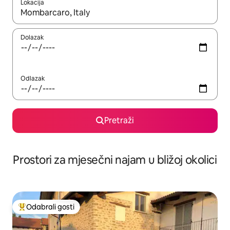
Lokacija
Kada budu dostupni rezultati, moći ćete ih pregledati koristeći
Dolazak
Odlazak
Pretraži
Prostori za mjesečni najam u bližoj okolici
Odabrali gosti
Među najviše rangiranima s oznakom „Odabrali gosti”