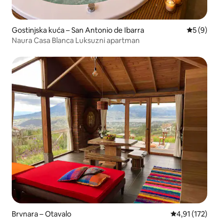
Gostinjska kuća – San Antonio de Ibarra
Prosječna
5 (9)
Naura Casa Blanca Luksuzni apartman
Brvnara – Otavalo
Prosječna ocje
4,91 (172)