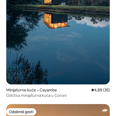
Minijaturne kuće – Cayambe
Prosječna ocje
4,89 (35)
Održiva minijaturna kuća u Coroni
Odabrali gosti
Odabrali gosti