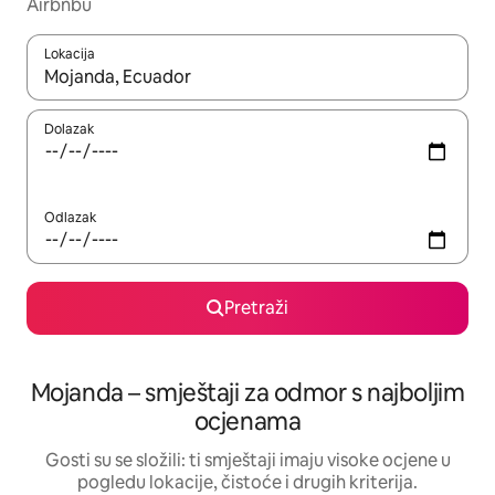
Airbnbu
Lokacija
Kada budu dostupni rezultati, moći ćete ih pregledati koristeći
Dolazak
Odlazak
Pretraži
Mojanda – smještaji za odmor s najboljim
ocjenama
Gosti su se složili: ti smještaji imaju visoke ocjene u
pogledu lokacije, čistoće i drugih kriterija.