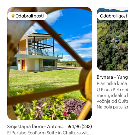
Odabrali gosti
Odabrali gosti
Među najviše rangiranima s oznakom „Odabrali gosti”
Odabrali gosti
Brvnara – Yunguill
Planinska kuća s 
Finca Petrona
U Finca Petroni va
mirnu, idealnu lok
vožnje od Quita s
Na pola puta izmeđ
pored kratera Pul
Cotacachi s vaše p
Potpuna privatnost
Smještaj na farmi – Antonio
Prosječna ocjena: 4,96/5, recenzi
4,96 (233)
sobe, 2 kupaonice
Ante
El Paraiso EcoFarm Suite in Chaltura with