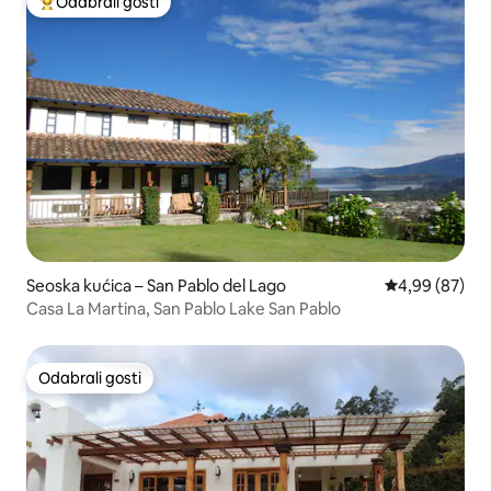
Odabrali gosti
Među najviše rangiranima s oznakom „Odabrali gosti”
Seoska kućica – San Pablo del Lago
Prosječna ocje
4,99 (87)
Casa La Martina, San Pablo Lake San Pablo
Odabrali gosti
Odabrali gosti