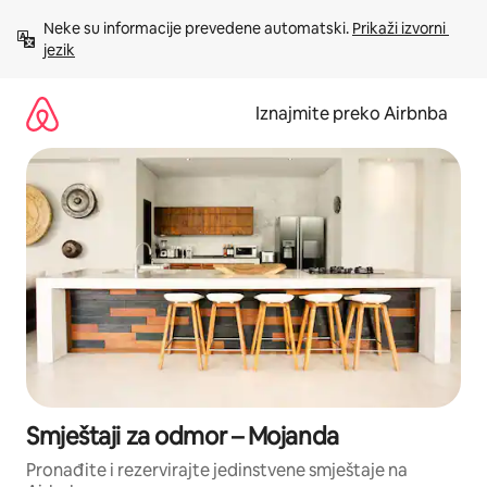
Prijeđi
Neke su informacije prevedene automatski. 
Prikaži izvorni 
na
jezik
sadržaj
Iznajmite preko Airbnba
Smještaji za odmor – Mojanda
Pronađite i rezervirajte jedinstvene smještaje na