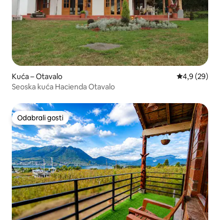
Kuća – Otavalo
Prosječna ocj
4,9 (29)
Seoska kuća Hacienda Otavalo
Odabrali gosti
Odabrali gosti