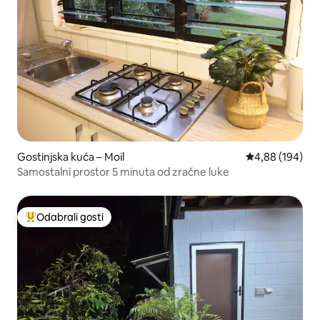
Gostinjska kuća – Moil
Prosječna ocjen
4,88 (194)
Samostalni prostor 5 minuta od zračne luke
Odabrali gosti
Među najviše rangiranima s oznakom „Odabrali gosti”