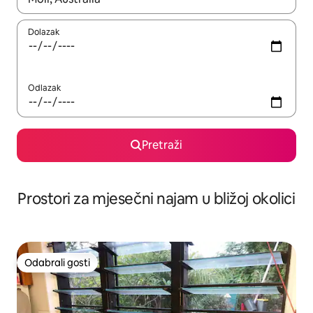
Dolazak
Odlazak
Pretraži
Prostori za mjesečni najam u bližoj okolici
Odabrali gosti
Odabrali gosti