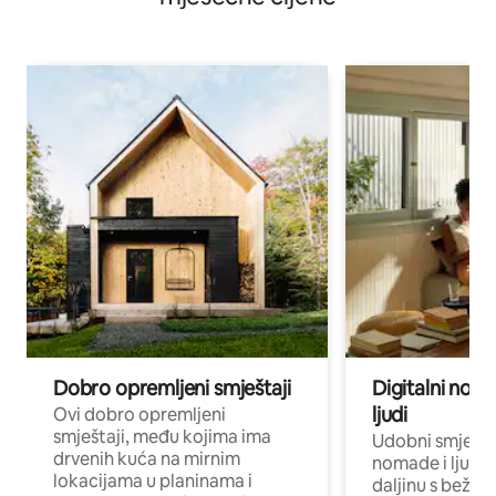
Dobro opremljeni smještaji
Digitalni noma
ljudi
Ovi dobro opremljeni
smještaji, među kojima ima
Udobni smještaj
drvenih kuća na mirnim
nomade i ljude 
lokacijama u planinama i
daljinu s bežič