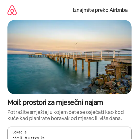
Prijeđi
na
Iznajmite preko Airbnba
sadržaj
Moil: prostori za mjesečni najam
Potražite smještaj u kojem ćete se osjećati kao kod
kuće kad planirate boravak od mjesec ili više dana.
Lokacija
Kada budu dostupni rezultati, moći ćete ih pregledati koristeći