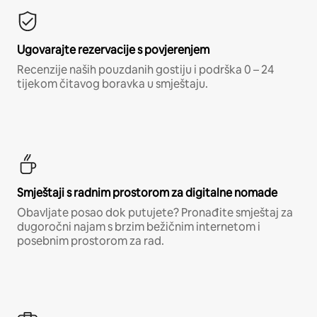
Ugovarajte rezervacije s povjerenjem
Recenzije naših pouzdanih gostiju i podrška 0 – 24
tijekom čitavog boravka u smještaju.
Smještaji s radnim prostorom za digitalne nomade
Obavljate posao dok putujete? Pronađite smještaj za
dugoročni najam s brzim bežičnim internetom i
posebnim prostorom za rad.