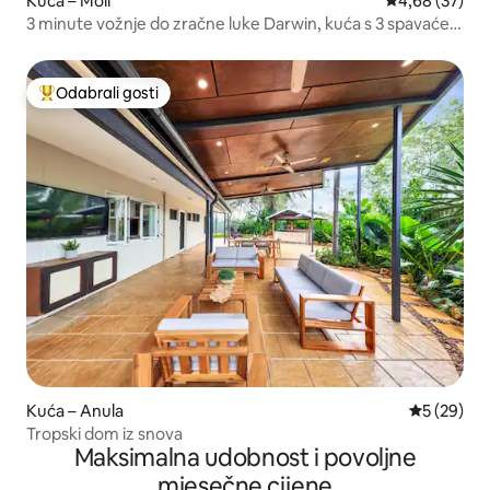
Kuća – Moil
Prosječna ocje
4,68 (37)
3 minute vožnje do zračne luke Darwin, kuća s 3 spavaće
sobe
Odabrali gosti
Među najviše rangiranima s oznakom „Odabrali gosti”
Kuća – Anula
Prosječna o
5 (29)
Tropski dom iz snova
Maksimalna udobnost i povoljne
mjesečne cijene