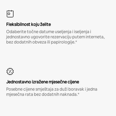
Fleksibilnost koju želite
Odaberite točne datume useljenja i iseljenja i
jednostavno ugovorite rezervaciju putem interneta,
bez dodatnih obveza ili papirologije.*
Jednostavno izražene mjesečne cijene
Posebne cijene smještaja za duži boravak i jedna
mjesečna rata bez dodatnih naknada.*