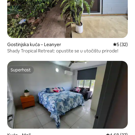
Gostinjska kuća – Leanyer
Prosječna 
5 (32)
Shady Tropical Retreat: opustite se u utočištu prirode!
Superhost
Superhost