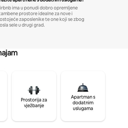
irbnb ima u ponudi dobro opremljene
tambene prostore idealne za nove i
ostojeće zaposlenike te one koji se zbog
osla sele u drugi grad.
 najam
Apartman s
Prostorija za
dodatnim
vježbanje
uslugama