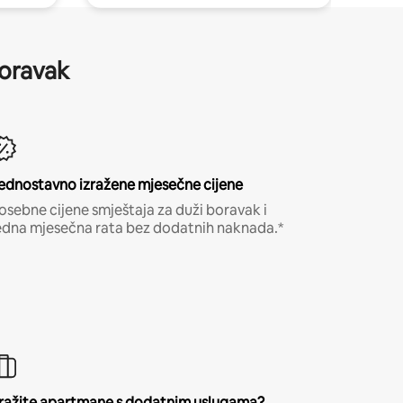
boravak
ednostavno izražene mjesečne cijene
osebne cijene smještaja za duži boravak i
edna mjesečna rata bez dodatnih naknada.*
ražite apartmane s dodatnim uslugama?