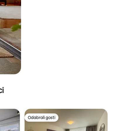
ci
Odabrali gosti
Odabrali gosti