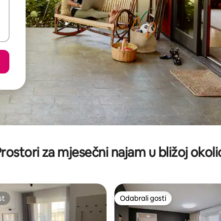
rostori za mjesečni najam u bližoj okoli
st
Odabrali gosti
st
Odabrali gosti