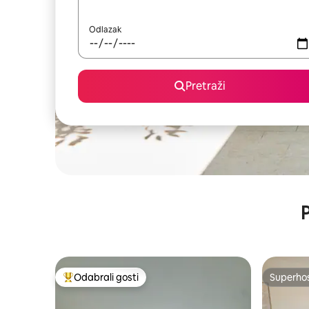
Odlazak
Pretraži
P
Odabrali gosti
Superho
Među najviše rangiranima s oznakom „Odabrali gosti”
Superho