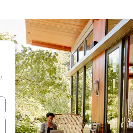
ao
dati koristeći se strelicama prema gore i prema dolje, kao i dodirom i