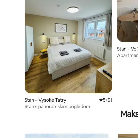
Stan – Ve
Apartman
Stan – Vysoké Tatry
Prosječna ocjena: 5
5 (9)
Stan s panoramskim pogledom
Maks