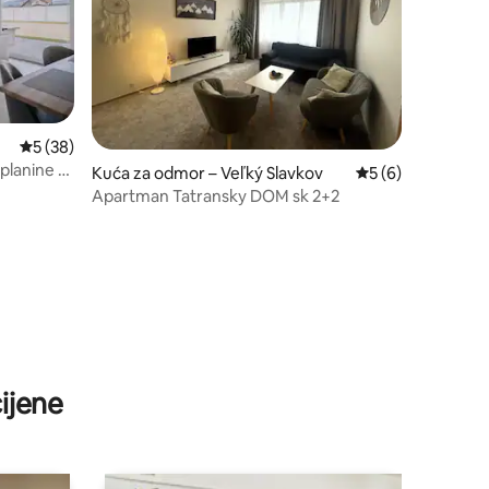
Prosječna ocjena: 5/5, recenzija: 38
5 (38)
 planine s
Kuća za odmor – Veľký Slavkov
Prosječna ocjena: 
5 (6)
Apartman Tatransky DOM sk 2+2
ijene