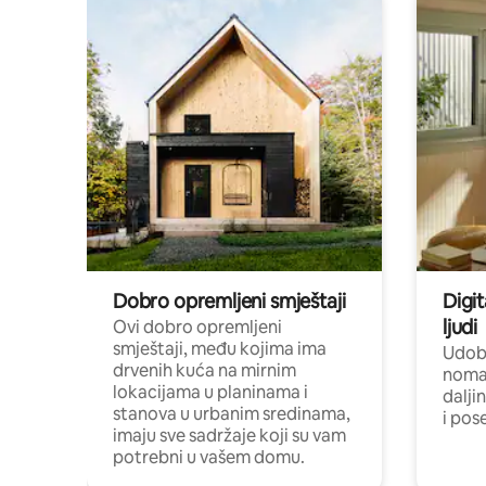
Dobro opremljeni smještaji
Digit
ljudi
Ovi dobro opremljeni
smještaji, među kojima ima
Udobn
drvenih kuća na mirnim
nomad
lokacijama u planinama i
dalji
stanova u urbanim sredinama,
i pos
imaju sve sadržaje koji su vam
potrebni u vašem domu.