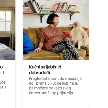
no
Kućni su ljubimci
dobrodošli
 od
,
Pregledajte ponudu smještaja
uće
koji primaju kućne ljubimce,
du u
pa možete povesti svog
u
četveronožnog prijatelja.
.