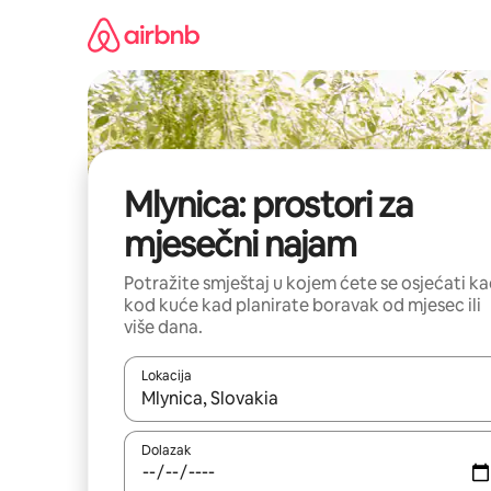
Prijeđi
na
sadržaj
Mlynica: prostori za
mjesečni najam
Potražite smještaj u kojem ćete se osjećati k
kod kuće kad planirate boravak od mjesec ili
više dana.
Lokacija
Kada budu dostupni rezultati, moći ćete ih pregle
Dolazak