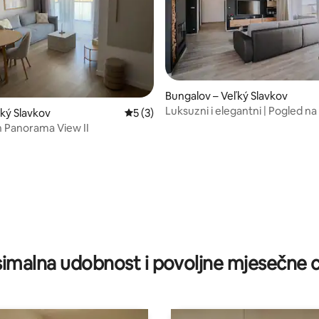
Bungalov – Veľký Slavkov
Luksuzni i elegantni | Pogled na
ľký Slavkov
Prosječna ocjena: 5/5, recenzija: 3
5 (3)
masažnom kadom
 Panorama View II
/5, recenzija: 9
imalna udobnost i povoljne mjesečne c