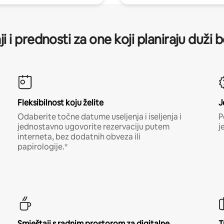
ji i prednosti za one koji planiraju duži 
Fleksibilnost koju želite
J
Odaberite točne datume useljenja i iseljenja i
P
jednostavno ugovorite rezervaciju putem
j
interneta, bez dodatnih obveza ili
papirologije.*
Smještaji s radnim prostorom za digitalne
T