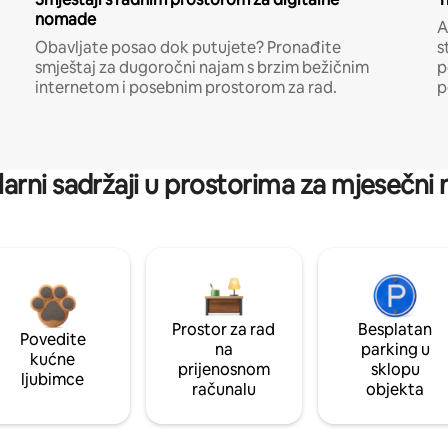
nomade
A
Obavljate posao dok putujete? Pronađite
s
smještaj za dugoročni najam s brzim bežičnim
p
internetom i posebnim prostorom za rad.
p
arni sadržaji u prostorima za mjesečni
Prostor za rad
Besplatan
Povedite
na
parking u
kućne
prijenosnom
sklopu
ljubimce
računalu
objekta