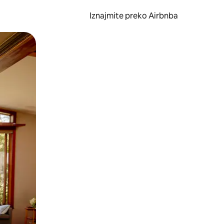
Iznajmite preko Airbnba
li prelaskom prstom po zaslonu.