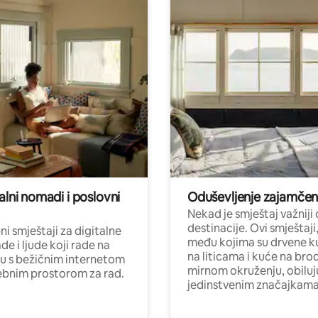
alni nomadi i poslovni
Oduševljenje zajamče
Nekad je smještaj važniji
destinacije. Ovi smještaji
i smještaji za digitalne
među kojima su drvene k
e i ljude koji rade na
na liticama i kuće na bro
nu s bežičnim internetom
mirnom okruženju, obiluj
ebnim prostorom za rad.
jedinstvenim značajkama