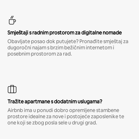
Smještaji s radnim prostorom za digitalne nomade
Obavljate posao dok putujete? Pronađite smještaj za
dugoročni najam s brzim bežičnim internetom i
posebnim prostorom za rad.
Tražite apartmane s dodatnim uslugama?
Airbnb ima u ponudi dobro opremljene stambene
prostore idealne za nove i postojeće zaposlenike te
one koji se zbog posla sele u drugi grad.