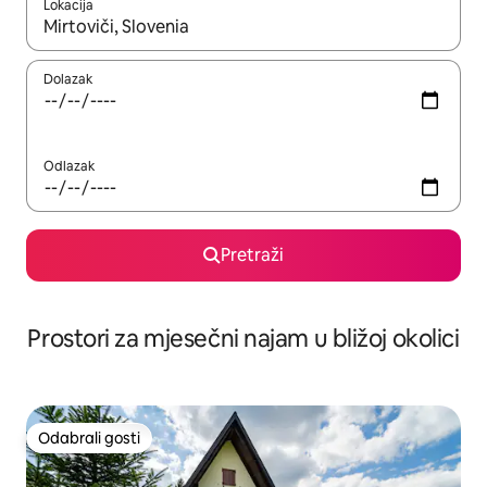
Lokacija
Kada budu dostupni rezultati, moći ćete ih pregledati koristeći
Dolazak
Odlazak
Pretraži
Prostori za mjesečni najam u bližoj okolici
Odabrali gosti
Odabrali gosti