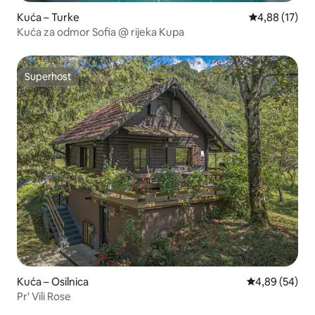
Kuća – Turke
Prosječna ocje
4,88 (17)
Kuća za odmor Sofia @ rijeka Kupa
Superhost
Superhost
Kuća – Osilnica
Prosječna ocje
4,89 (54)
Pr' Vili Rose