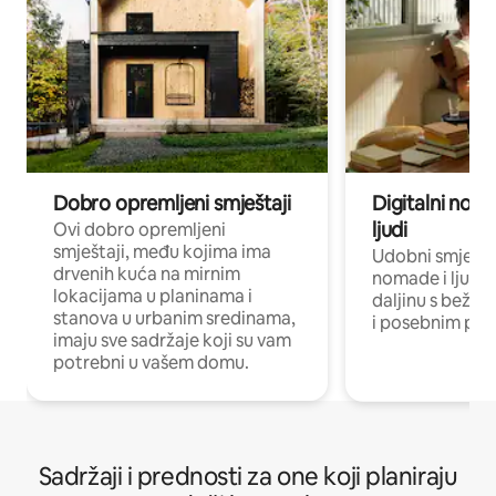
Dobro opremljeni smještaji
Digitalni noma
ljudi
Ovi dobro opremljeni
smještaji, među kojima ima
Udobni smještaj
drvenih kuća na mirnim
nomade i ljude 
lokacijama u planinama i
daljinu s bežič
stanova u urbanim sredinama,
i posebnim pro
imaju sve sadržaje koji su vam
potrebni u vašem domu.
Sadržaji i prednosti za one koji planiraju