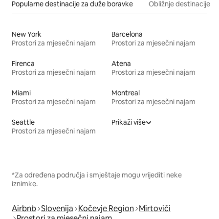
Popularne destinacije za duže boravke
Obližnje destinacije
New York
Barcelona
Prostori za mjesečni najam
Prostori za mjesečni najam
Firenca
Atena
Prostori za mjesečni najam
Prostori za mjesečni najam
Miami
Montreal
Prostori za mjesečni najam
Prostori za mjesečni najam
Seattle
Prikaži više
Prostori za mjesečni najam
*Za određena područja i smještaje mogu vrijediti neke
iznimke.
Airbnb
Slovenija
Kočevje Region
Mirtoviči
Prostori za mjesečni najam