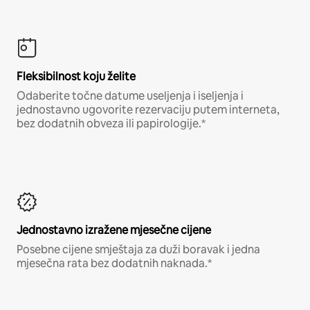
Fleksibilnost koju želite
Odaberite točne datume useljenja i iseljenja i
jednostavno ugovorite rezervaciju putem interneta,
bez dodatnih obveza ili papirologije.*
Jednostavno izražene mjesečne cijene
Posebne cijene smještaja za duži boravak i jedna
mjesečna rata bez dodatnih naknada.*