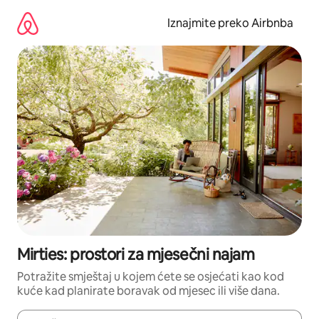
Prijeđi
na
Iznajmite preko Airbnba
sadržaj
Mirties: prostori za mjesečni najam
Potražite smještaj u kojem ćete se osjećati kao kod
kuće kad planirate boravak od mjesec ili više dana.