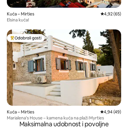
Kuća – Mirties
Prosječna ocje
4,92 (65)
Elsina kuća!
Odabrali gosti
Među najviše rangiranima s oznakom „Odabrali gosti”
Kuća – Mirties
Prosječna ocje
4,94 (49)
Marialena's House – kamena kuća na plaži Myrties
Maksimalna udobnost i povoljne