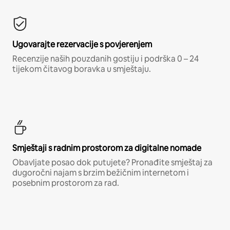
Ugovarajte rezervacije s povjerenjem
Recenzije naših pouzdanih gostiju i podrška 0 – 24
tijekom čitavog boravka u smještaju.
Smještaji s radnim prostorom za digitalne nomade
Obavljate posao dok putujete? Pronađite smještaj za
dugoročni najam s brzim bežičnim internetom i
posebnim prostorom za rad.