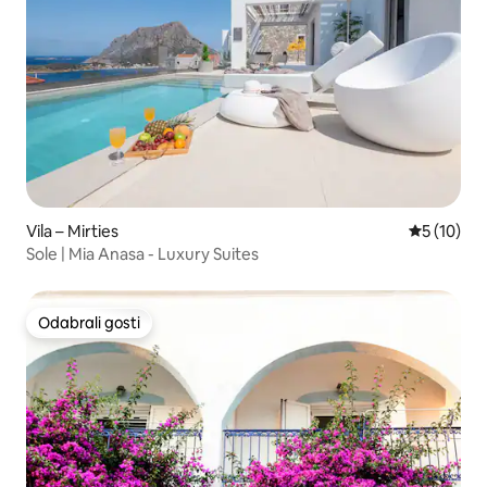
Vila – Mirties
Prosječna 
5 (10)
Sole | Mia Anasa - Luxury Suites
Odabrali gosti
Odabrali gosti