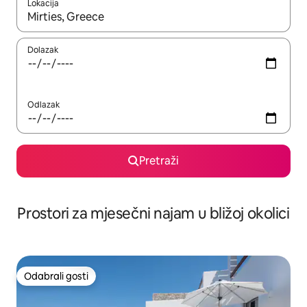
Lokacija
Kada budu dostupni rezultati, moći ćete ih pregledati koristeći
Dolazak
Odlazak
Pretraži
Prostori za mjesečni najam u bližoj okolici
Odabrali gosti
Odabrali gosti