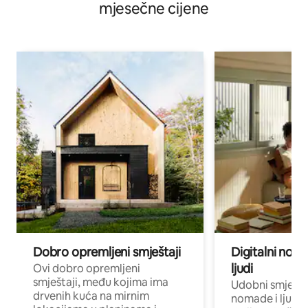
mjesečne cijene
Dobro opremljeni smještaji
Digitalni noma
ljudi
Ovi dobro opremljeni
smještaji, među kojima ima
Udobni smještaj
drvenih kuća na mirnim
nomade i ljude 