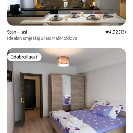
Stan – Iași
Prosječna ocje
4,92 (13)
Idealan smještaj u Iasi MallMoldova
Odabrali gosti
Odabrali gosti