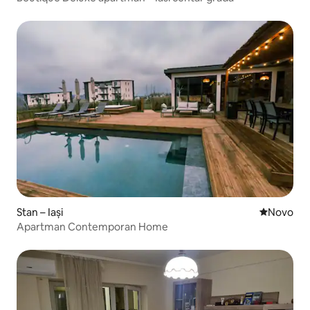
Stan – Iași
Novi smješ
Novo
Apartman Contemporan Home