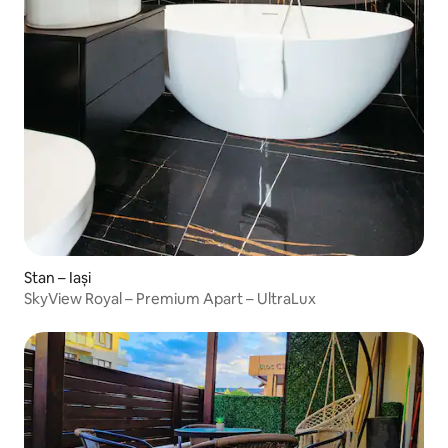
Stan – Iași
⁠SkyView Royal – Premium Apart – UltraLux