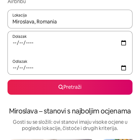
Airbnbu
Lokacija
Kada budu dostupni rezultati, moći ćete ih pregledati koristeći
Dolazak
Odlazak
Pretraži
Miroslava – stanovi s najboljim ocjenama
Gosti su se složili: ovi stanovi imaju visoke ocjene u
pogledu lokacije, čistoće i drugih kriterija.