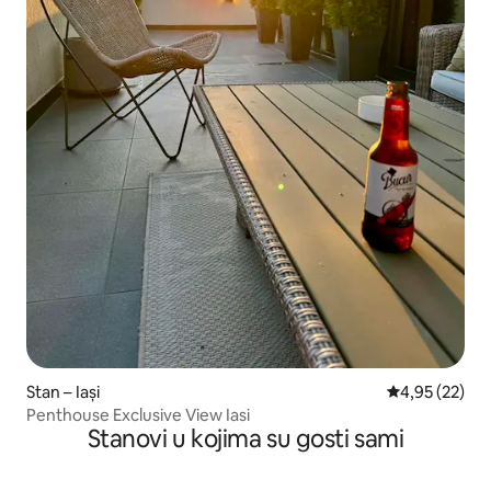
Stan – Iași
Prosječna ocje
4,95 (22)
Penthouse Exclusive View Iasi
Stanovi u kojima su gosti sami