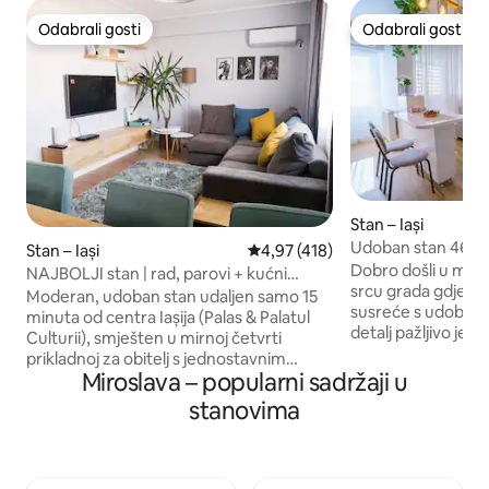
Odabrali gosti
Odabrali gosti
Odabrali gosti
Odabrali gosti
Stan – Iași
Udoban stan 46 – 
Stan – Iași
Prosječna ocjena: 4,97/5, recenz
4,97 (418)
Dobro došli u mod
NAJBOLJI stan | rad, parovi + kućni
srcu grada gdje s
ljubimci
Moderan, udoban stan udaljen samo 15
susreće s udobnošć
minuta od centra Iașija (Palas & Palatul
detalj pažljivo je 
Culturii), smješten u mirnoj četvrti
stvorila topla i pr
prikladnoj za obitelj s jednostavnim
savršena za opušt
Miroslava – popularni sadržaji u
vezama javnog prijevoza. ✨ Idealno za
bijeg iz grada: •Prostrani dvosobni stan
rad na daljinu – namjenski radni stol 🐾
stanovima
•Potpuno opreml
Kućni ljubimci su dobrodošli – povedite
namještajem •pot
svog psa, mačku ili hrčka! ☕ Besplatan
kuhinja •Udoban dnevni boravak s
Wi-Fi, parking i kava (da, stvarno!) 🌿
kaučem na razvlačenje •El
Otvoreni prostor s nježnim, umirujućim