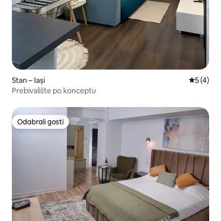
Stan – Iași
Prosječna
5 (4)
Prebivalište po konceptu
Odabrali gosti
Odabrali gosti