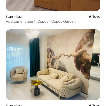
Stan – Iași
Novi smješ
Novo
Apartament nou în Copou • Copou Garden
Stan – Iași
Novi smješ
Novo