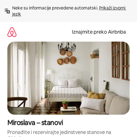
Prijeđi
Neke su informacije prevedene automatski. 
Prikaži izvorni 
na
jezik
sadržaj
Iznajmite preko Airbnba
Miroslava – stanovi
Pronađite i rezervirajte jedinstvene stanove na