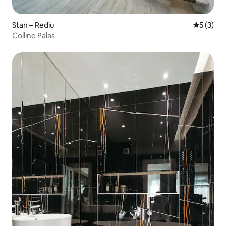
Stan – Rediu
Prosječna
5 (3)
Colline Palas