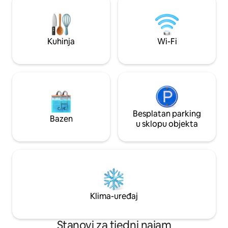
spavaća soba s brač
pastelnim bojama 🛏️ Udoban krevet,
Fi, 2 pametna tele
svježa posteljina i kvalitetan madrac Vaš
pristup NETFLIXU 
ugodan boravak u Iașiju počinje ovdje –
osnovnim sadržaj
rado ću vas ugostiti!
Kuhinja
Wi-Fi
Besplatan parking
Bazen
u sklopu objekta
Klima-uređaj
Stanovi za tjedni najam