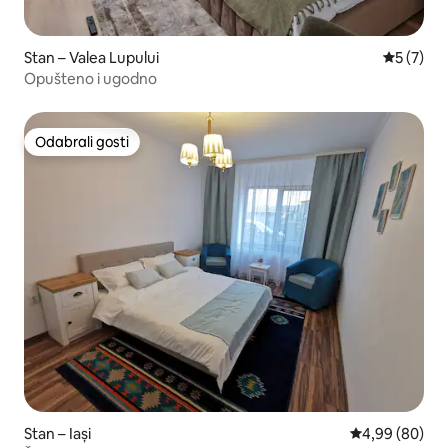
Stan – Valea Lupului
Prosječna
5 (7)
Opušteno i ugodno
Odabrali gosti
Odabrali gosti
Stan – Iași
Prosječna ocje
4,99 (80)