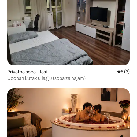
Privatna soba – Iași
Prosječna
5 (3)
Udoban kutak u Iaşiju (soba za najam)