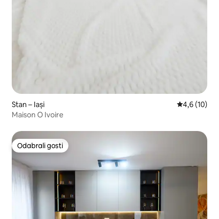
Stan – Iași
Prosječna oc
4,6 (10)
Maison O Ivoire
Odabrali gosti
Odabrali gosti