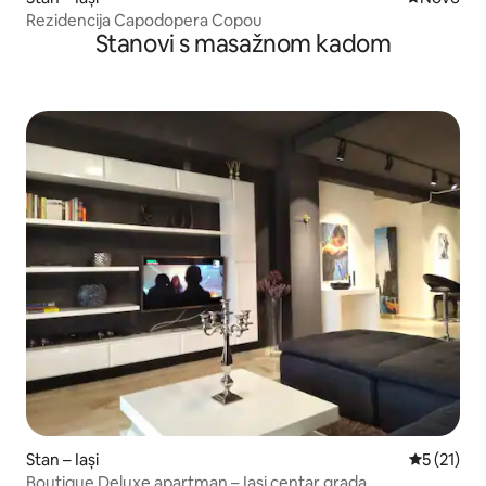
Rezidencija Capodopera Copou
Stanovi s masažnom kadom
Stan – Iași
Prosječna 
5 (21)
Boutique Deluxe apartman – Iasi centar grada