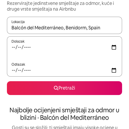
Rezervirajte jedinstvene smještaje za odmor, kuće i
druge vrste smještaja na Airbnbu
Lokacija
Kada budu dostupni rezultati, moći ćete ih pregledati koristeći
Dolazak
Odlazak
Pretraži
Najbolje ocijenjeni smještaji za odmor u
blizini · Balcón del Mediterráneo
Gosti su se složili: ti smještaji imaju visoke ocjene u