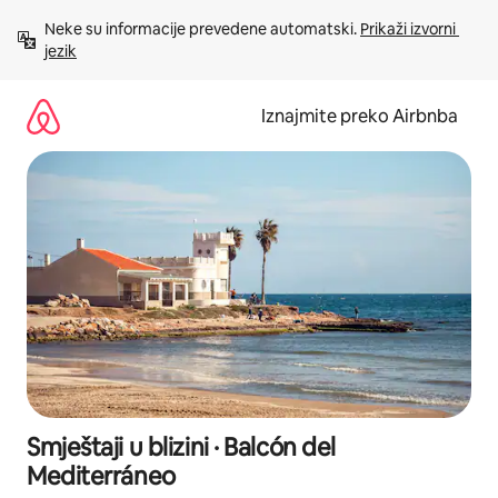
Prijeđi
Neke su informacije prevedene automatski. 
Prikaži izvorni 
na
jezik
sadržaj
Iznajmite preko Airbnba
Smještaji u blizini · Balcón del
Mediterráneo