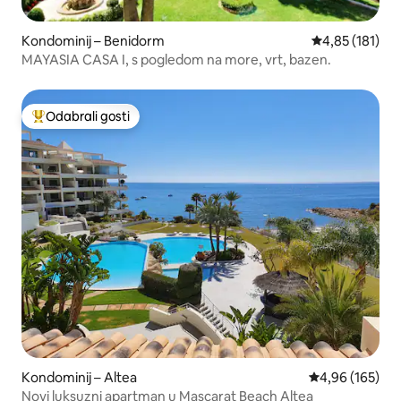
Kondominij – Benidorm
Prosječna ocjen
4,85 (181)
MAYASIA CASA I, s pogledom na more, vrt, bazen.
Odabrali gosti
Među najviše rangiranima s oznakom „Odabrali gosti”
Kondominij – Altea
Prosječna ocjen
4,96 (165)
Novi luksuzni apartman u Mascarat Beach Altea