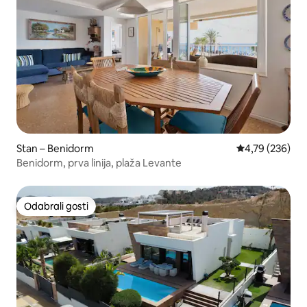
Stan – Benidorm
Prosječna ocjen
4,79 (236)
Benidorm, prva linija, plaža Levante
Odabrali gosti
Odabrali gosti