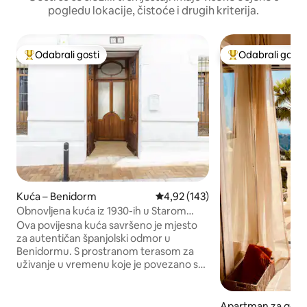
pogledu lokacije, čistoće i drugih kriterija.
Odabrali gosti
Odabrali gosti
Među najviše rangiranima s oznakom „Odabrali gosti”
Među najviše ran
Kuća – Benidorm
Prosječna ocjena: 4,92/5, recenz
4,92 (143)
Obnovljena kuća iz 1930-ih u Starom
gradu.
Ova povijesna kuća savršeno je mjesto
za autentičan španjolski odmor u
Benidormu. S prostranom terasom za
uživanje u vremenu koje je povezano s
kuhinjom i dnevnim boravkom kako bi se
stvorile nevjerojatne uspomene i
iskustva s obitelji i prijateljima.
Apartman za goste