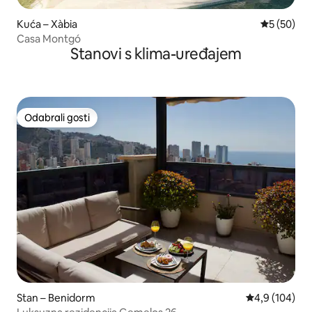
Kuća – Xàbia
Prosječna o
5 (50)
Casa Montgó
Stanovi s klima-uređajem
Odabrali gosti
Odabrali gosti
Stan – Benidorm
Prosječna ocje
4,9 (104)