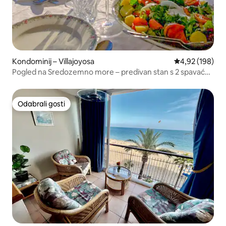
Kondominij – Villajoyosa
Prosječna ocjen
4,92 (198)
Pogled na Sredozemno more – predivan stan s 2 spavaće
sobe
Odabrali gosti
Odabrali gosti