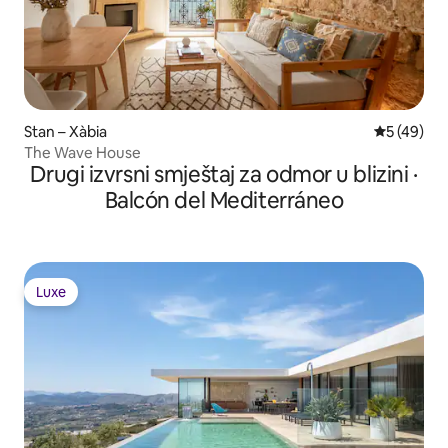
Stan – Xàbia
Prosječna o
5 (49)
The Wave House
Drugi izvrsni smještaj za odmor u blizini ·
Balcón del Mediterráneo
Luxe
Luxe