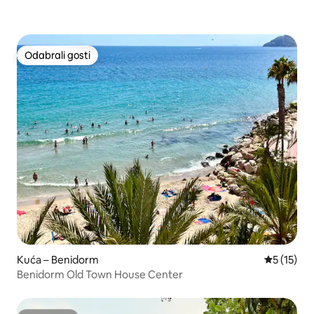
Odabrali gosti
Odabrali gosti
Kuća – Benidorm
Prosječna 
5 (15)
Benidorm Old Town House Center