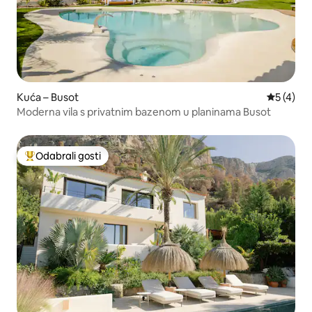
Kuća – Busot
Prosječna
5 (4)
Moderna vila s privatnim bazenom u planinama Busot
Odabrali gosti
Među najviše rangiranima s oznakom „Odabrali gosti”