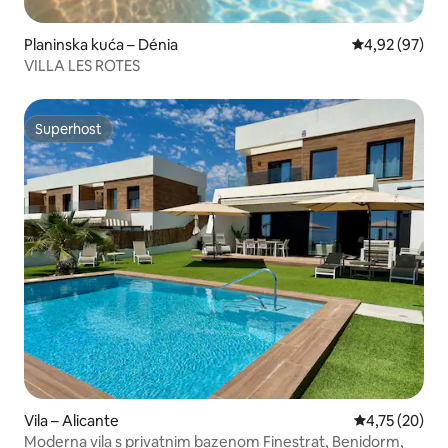
Planinska kuća – Dénia
Prosječna ocje
4,92 (97)
VILLA LES ROTES
Superhost
Superhost
Vila – Alicante
Prosječna ocje
4,75 (20)
Moderna vila s privatnim bazenom Finestrat, Benidorm,