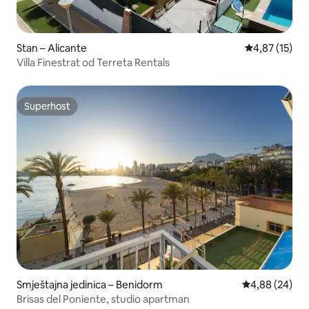
Stan – Alicante
Prosječna ocje
4,87 (15)
Villa Finestrat od Terreta Rentals
Superhost
Superhost
Smještajna jedinica – Benidorm
Prosječna ocje
4,88 (24)
Brisas del Poniente, studio apartman