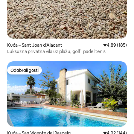
Kuća – Sant Joan d'Alacant
Prosječna ocjen
4,89 (185)
Luksuzna privatna vila uz plažu, golf i padel tenis
Odabrali gosti
Odabrali gosti
Kuća – San Vicente del Raspeig
Prosječna ocjen
4,92 (144)