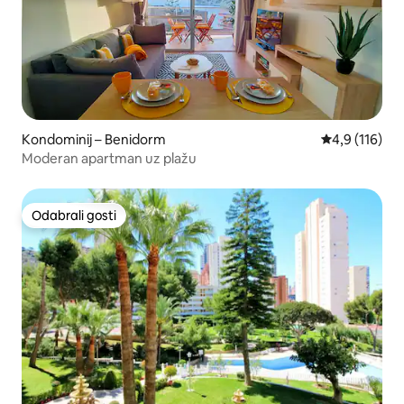
Kondominij – Benidorm
Prosječna ocj
4,9 (116)
Moderan apartman uz plažu
Odabrali gosti
Odabrali gosti