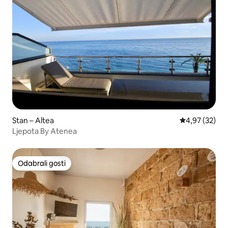
Stan – Altea
Prosječna ocje
4,97 (32)
Ljepota By Atenea
Odabrali gosti
Odabrali gosti