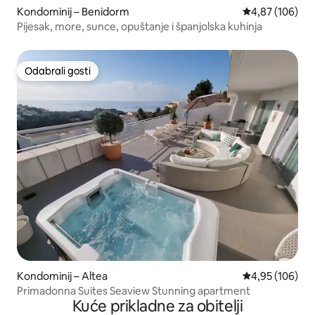
Kondominij – Benidorm
Prosječna ocjen
4,87 (106)
Pijesak, more, sunce, opuštanje i španjolska kuhinja
Odabrali gosti
Odabrali gosti
Kondominij – Altea
Prosječna ocjen
4,95 (106)
Primadonna Suites Seaview Stunning apartment
Kuće prikladne za obitelji