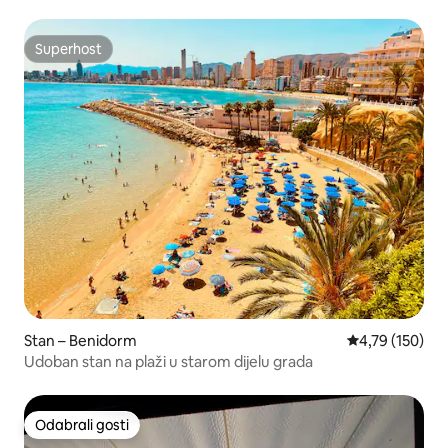
Superhost
Superhost
Stan – Benidorm
Prosječna ocjen
4,79 (150)
Udoban stan na plaži u starom dijelu grada
Odabrali gosti
Odabrali gosti