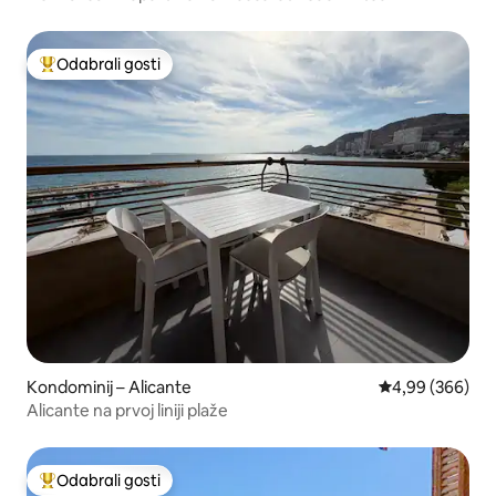
Odabrali gosti
Među najviše rangiranima s oznakom „Odabrali gosti”
Kondominij – Alicante
Prosječna ocjen
4,99 (366)
Alicante na prvoj liniji plaže
Odabrali gosti
Među najviše rangiranima s oznakom „Odabrali gosti”