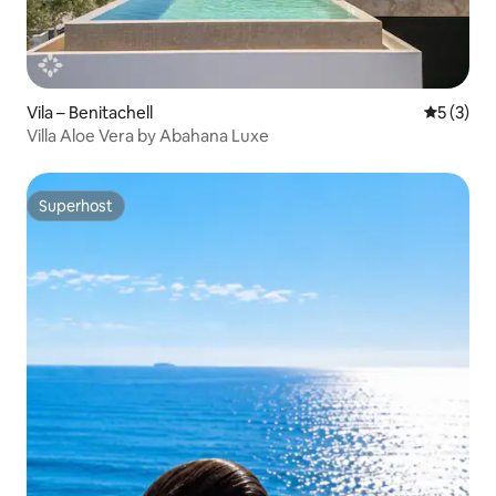
Vila – Benitachell
Prosječna
5 (3)
Villa Aloe Vera by Abahana Luxe
Superhost
Superhost