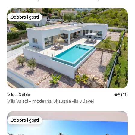
Odabrali gosti
Odabrali gosti
Vila – Xàbia
Prosječna 
5 (11)
Villa Valsol – moderna luksuzna vila u Javei
Odabrali gosti
Odabrali gosti