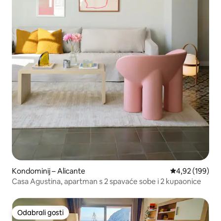
Kondominij – Alicante
Prosječna ocjen
4,92 (199)
Casa Agustina, apartman s 2 spavaće sobe i 2 kupaonice
Odabrali gosti
Odabrali gosti