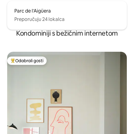
Parc de l'Aigüera
Preporučuju 24 lokalca
Kondominiji s bežičnim internetom
Odabrali gosti
Među najviše rangiranima s oznakom „Odabrali gosti”