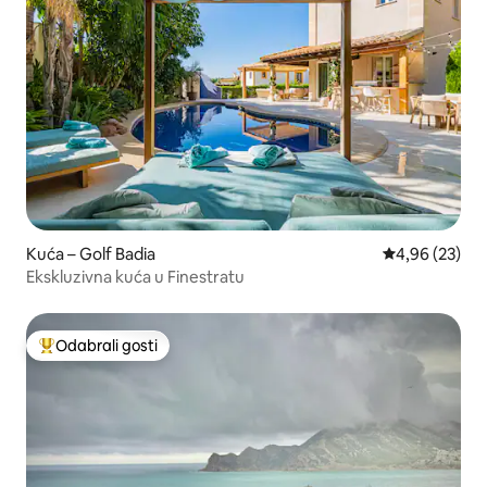
Kuća – Golf Badia
Prosječna ocje
4,96 (23)
Ekskluzivna kuća u Finestratu
Odabrali gosti
Među najviše rangiranima s oznakom „Odabrali gosti”