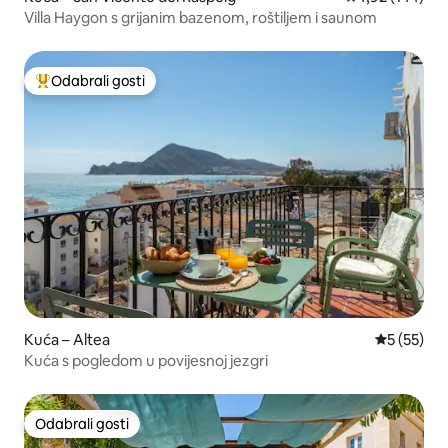
Villa Haygon s grijanim bazenom, roštiljem i saunom
Odabrali gosti
Među najviše rangiranima s oznakom „Odabrali gosti”
Kuća – Altea
Prosječna 
5 (55)
Kuća s pogledom u povijesnoj jezgri
Odabrali gosti
Odabrali gosti