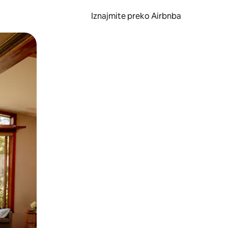
Iznajmite preko Airbnba
li prelaskom prstom po zaslonu.