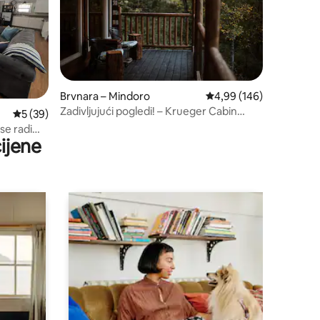
Brvnara – Mindoro
Prosječna ocjena: 4,99/
4,99 (146)
Zadivljujući pogledi! – Krueger Cabin
Prosječna ocjena: 5/5, recenzija: 39
5 (39)
@HighPointRetreats
se radi
ijene