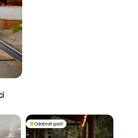
ci
Odabrali gosti
nakom „Odabrali gosti”
Među najviše rangiranima s oznakom „Odabrali gosti”