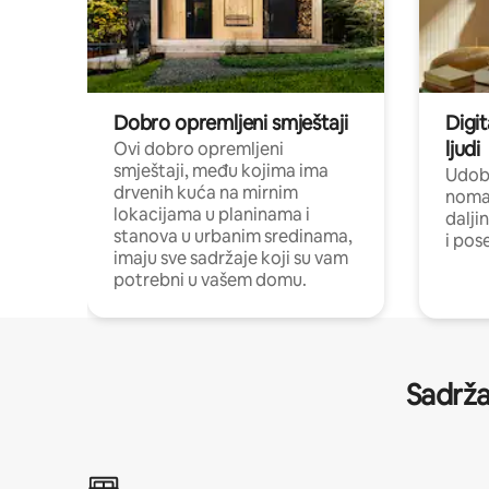
Dobro opremljeni smještaji
Digit
ljudi
Ovi dobro opremljeni
smještaji, među kojima ima
Udobn
drvenih kuća na mirnim
nomad
lokacijama u planinama i
dalji
stanova u urbanim sredinama,
i pos
imaju sve sadržaje koji su vam
potrebni u vašem domu.
Sadrža