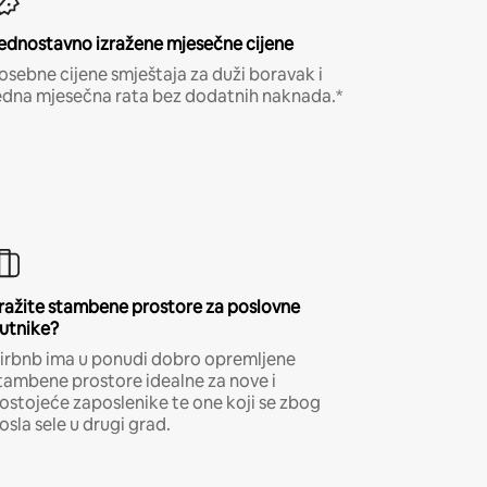
ednostavno izražene mjesečne cijene
osebne cijene smještaja za duži boravak i
edna mjesečna rata bez dodatnih naknada.*
ražite stambene prostore za poslovne
utnike?
irbnb ima u ponudi dobro opremljene
tambene prostore idealne za nove i
ostojeće zaposlenike te one koji se zbog
osla sele u drugi grad.