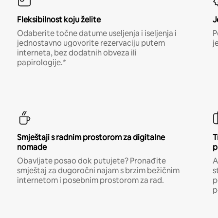
Fleksibilnost koju želite
J
Odaberite točne datume useljenja i iseljenja i
P
jednostavno ugovorite rezervaciju putem
j
interneta, bez dodatnih obveza ili
papirologije.*
Smještaji s radnim prostorom za digitalne
T
nomade
p
Obavljate posao dok putujete? Pronađite
A
smještaj za dugoročni najam s brzim bežičnim
s
internetom i posebnim prostorom za rad.
p
p