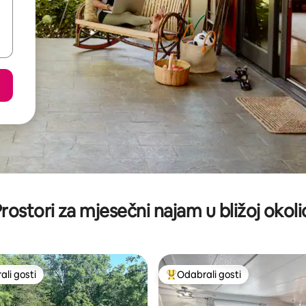
rostori za mjesečni najam u bližoj okoli
li gosti
Odabrali gosti
više rangiranima s oznakom „Odabrali gosti”
Među najviše rangiranima s oz