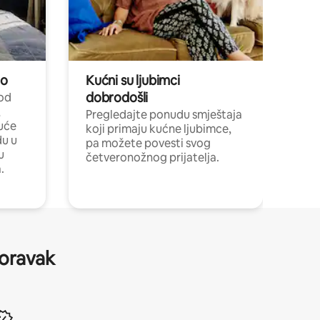
no
Kućni su ljubimci
dobrodošli
 od
,
Pregledajte ponudu smještaja
uće
koji primaju kućne ljubimce,
du u
pa možete povesti svog
u
četveronožnog prijatelja.
.
boravak