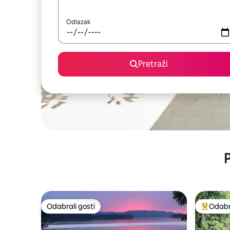
Odlazak
Pretraži
P
Odabrali gosti
Odabra
Odabrali gosti
Među naj