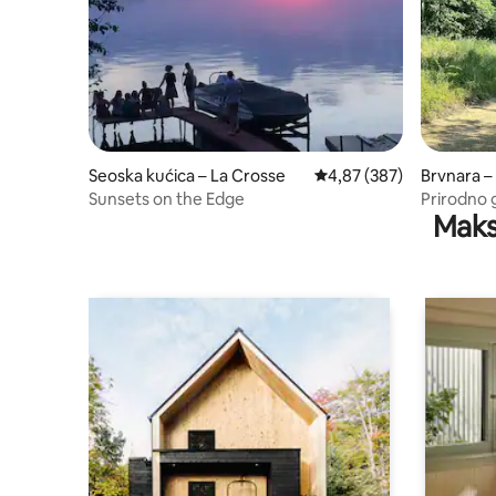
Seoska kućica – La Crosse
Prosječna ocjena: 4,87/5
4,87 (387)
Brvnara 
Sunsets on the Edge
Prirodno 
Maks