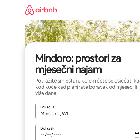
Prijeđi
na
sadržaj
Mindoro: prostori za
mjesečni najam
Potražite smještaj u kojem ćete se osjećati k
kod kuće kad planirate boravak od mjesec ili
više dana.
Lokacija
Kada budu dostupni rezultati, moći ćete ih pregle
Dolazak