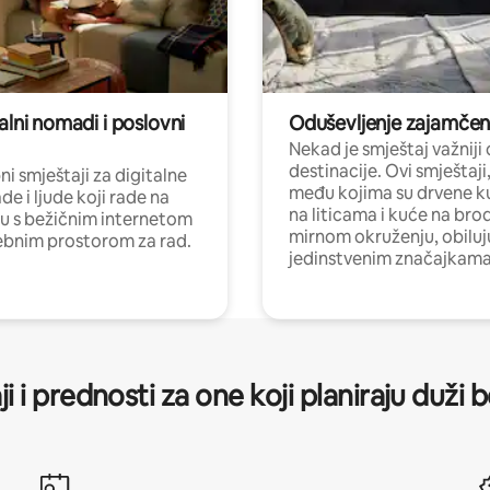
alni nomadi i poslovni
Oduševljenje zajamče
Nekad je smještaj važniji
destinacije. Ovi smještaji
i smještaji za digitalne
među kojima su drvene k
e i ljude koji rade na
na liticama i kuće na bro
nu s bežičnim internetom
mirnom okruženju, obiluj
ebnim prostorom za rad.
jedinstvenim značajkama
ji i prednosti za one koji planiraju duži 