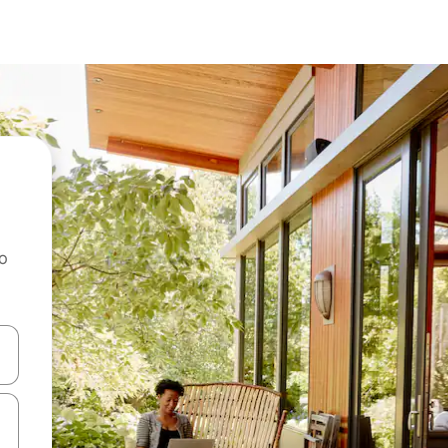
ao
dati koristeći se strelicama prema gore i prema dolje, kao i dodirom i