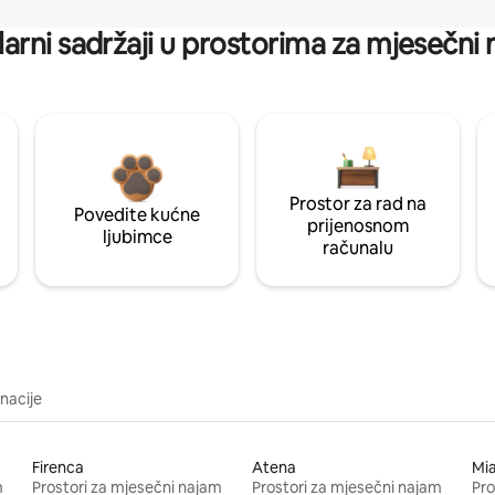
arni sadržaji u prostorima za mjesečni
Prostor za rad na
Povedite kućne
prijenosnom
ljubimce
računalu
inacije
Firenca
Atena
Mi
m
Prostori za mjesečni najam
Prostori za mjesečni najam
Pro