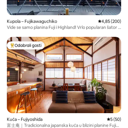
Kupola – Fujikawaguchiko
Prosječna ocjen
4,85 (200)
Vide se samo planina Fuji i Highland! Vrlo popularan šator u
obliku kupole 【Imperial Panorama DOME】
Odabrali gosti
Među najviše rangiranima s oznakom „Odabrali gosti”
Kuća – Fujiyoshida
Prosječna o
5 (50)
富士庵｜Tradicionalna japanska kuća u blizini planine Fuji