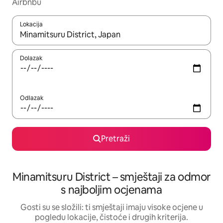
Airbnbu
Lokacija
Kada budu dostupni rezultati, moći ćete ih pregledati koristeći
Dolazak
Odlazak
Pretraži
Minamitsuru District – smještaji za odmor
s najboljim ocjenama
Gosti su se složili: ti smještaji imaju visoke ocjene u
pogledu lokacije, čistoće i drugih kriterija.