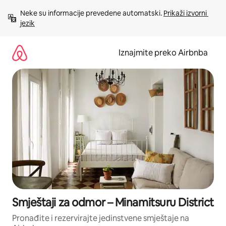
Prijeđi
Neke su informacije prevedene automatski. 
Prikaži izvorni 
na
jezik
sadržaj
Iznajmite preko Airbnba
Smještaji za odmor – Minamitsuru District
Pronađite i rezervirajte jedinstvene smještaje na