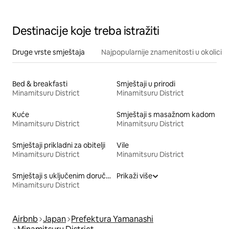
101 ㎡
Destinacije koje treba istražiti
Druge vrste smještaja
Najpopularnije znamenitosti u okolici
Bed & breakfasti
Smještaji u prirodi
Minamitsuru District
Minamitsuru District
Kuće
Smještaji s masažnom kadom
Minamitsuru District
Minamitsuru District
Smještaji prikladni za obitelji
Vile
Minamitsuru District
Minamitsuru District
Smještaji s uključenim doručkom
Prikaži više
Minamitsuru District
Airbnb
Japan
Prefektura Yamanashi