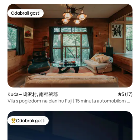
Odabrali gosti
Odabrali gosti
Kuća – 鳴沢村, 南都留郡
Prosječna 
5 (17)
Vila s pogledom na planinu Fuji | 15 minuta automobilom od
stanice Kawaguchiko | Maksimalno 8 osoba | 10 kreveta |
Sky Forest Zen Fuji
Odabrali gosti
Među najviše rangiranima s oznakom „Odabrali gosti”