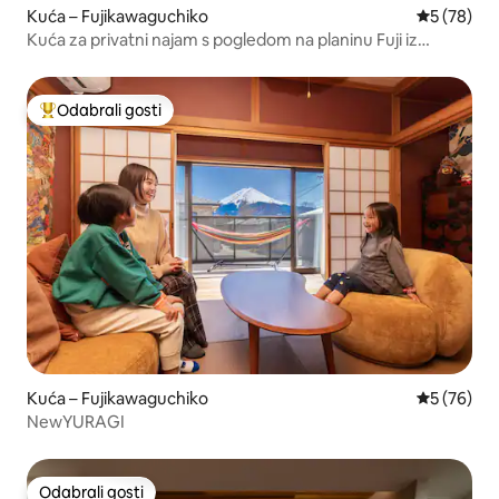
Kuća – Fujikawaguchiko
Prosječna o
5 (78)
Kuća za privatni najam s pogledom na planinu Fuji iz
blagovaonice i japanske sobe
Odabrali gosti
Među najviše rangiranima s oznakom „Odabrali gosti”
Kuća – Fujikawaguchiko
Prosječna o
5 (76)
NewYURAGI
Odabrali gosti