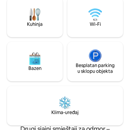
autobusna stanica 3 minute. Luksuzna
tradicionalnu teks
terasa za promatranje na krovu:
sadržaje kako bi bi
luksuzne stolice od ratana, umjetna
inozemstva. Uživajt
trava i divovski suncobrani na trećem
mjesta s pogledom
Kuhinja
Wi-Fi
katu.Mt.Fuji, jezero, izlazak sunca,
planinu Fuji. ◆ Lokacija: prikladna i
izlazak sunca, izlazak sunca i zvjezdano
ugodna lokacija Ud
nebo vrhunska su sjedala!Uživajte u
hoda od stanice Ge
kristalno čistom noćnom nebu zime uz
od stanice Shimoyo
vatromet. Visokokvalitetni arhitektonski
Highland udaljen j
dizajn: dizajnirao ga je japanski
jezero Kawaguchik
profesionalni dizajner, a izgradila ga je
Gotemba Outlet o
velika arhitektonska tvrtka.Visoka
Besplatan parking
U blizini se nalaze 
Bazen
otpornost na potrese, siguran i udoban
razdoblja Showa i 
u sklopu objekta
prostor. Potpuno opremljena kuhinja:
možete uživati u šetnji. Po
odlična za obiteljski odmor i grupni
planinu Fuji: pogl
boravak.Možete uživati u kuhanju sa
pogled na planinu 
svima! Besplatan parking: za svaku
udaljenosti S „tr
zgradu postoji posebno parkirališno
2-chome”, koja je 
mjesto. Sezonski prelijepi krajolik u 🌸
hoda, i Pagode, ko
Oishi Parku 🌸 Trešnja cvjeta u proljeće
hoda, možete vidj
Klima-uređaj
Ljeti su lavanda i hortenzije čarobne uz
na planinu Fuji. Na tom se◆ području
jezero. Jesenski festivali lišća također se
nalazi i mnogo sad
održavaju u jesen Zimi se u jezeru vidi
minuta hoda nalaz
Drugi sjajni smještaji za odmor –