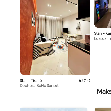
Stan – Ka
Luksuzni 
Stan – Tiranë
Prosječna ocjena: 5
5 (14)
DuoNest-BoHo Sunset
Maks