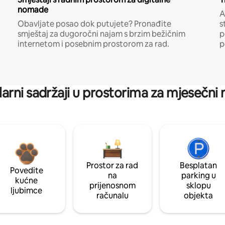
nomade
A
Obavljate posao dok putujete? Pronađite
s
smještaj za dugoročni najam s brzim bežičnim
p
internetom i posebnim prostorom za rad.
p
arni sadržaji u prostorima za mjesečni
Prostor za rad
Besplatan
Povedite
na
parking u
kućne
prijenosnom
sklopu
ljubimce
računalu
objekta