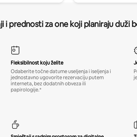
ji i prednosti za one koji planiraju duži 
Fleksibilnost koju želite
J
Odaberite točne datume useljenja i iseljenja i
P
jednostavno ugovorite rezervaciju putem
j
interneta, bez dodatnih obveza ili
papirologije.*
Smještaji s radnim prostorom za digitalne
T