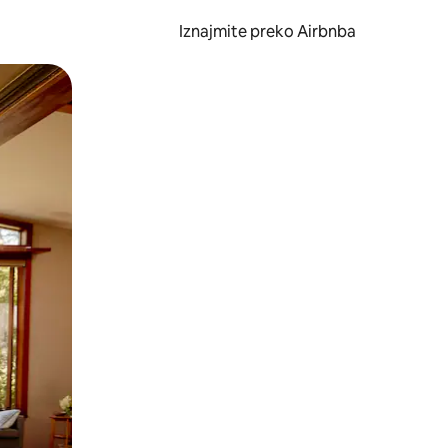
Iznajmite preko Airbnba
li prelaskom prstom po zaslonu.