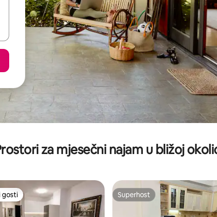
rostori za mjesečni najam u bližoj okoli
 gosti
Superhost
 gosti
Superhost