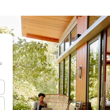
ao
dati koristeći se strelicama prema gore i prema dolje, kao i dodirom i