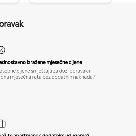
boravak
ednostavno izražene mjesečne cijene
osebne cijene smještaja za duži boravak i
edna mjesečna rata bez dodatnih naknada.*
ražite apartmane s dodatnim uslugama?