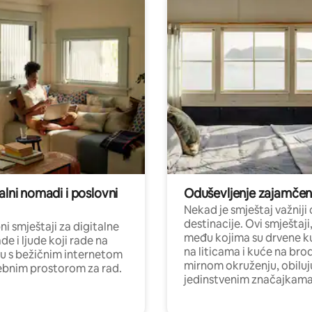
alni nomadi i poslovni
Oduševljenje zajamče
Nekad je smještaj važniji
destinacije. Ovi smještaji
i smještaji za digitalne
među kojima su drvene k
e i ljude koji rade na
na liticama i kuće na bro
nu s bežičnim internetom
mirnom okruženju, obiluj
ebnim prostorom za rad.
jedinstvenim značajkama