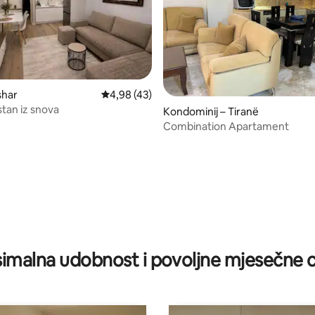
shar
Prosječna ocjena: 4,98/5, recenzija: 43
4,98 (43)
stan iz snova
Kondominij – Tiranë
Combination Apartament
/5, recenzija: 14
imalna udobnost i povoljne mjesečne c