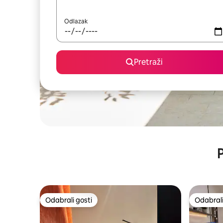
Odlazak
Pretraži
P
Odabrali gosti
Odabrali
Odabrali gosti
Odabrali