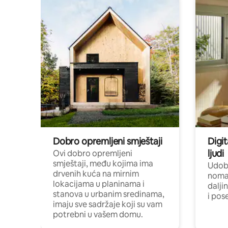
Dobro opremljeni smještaji
Digit
ljudi
Ovi dobro opremljeni
smještaji, među kojima ima
Udobn
drvenih kuća na mirnim
nomad
lokacijama u planinama i
dalji
stanova u urbanim sredinama,
i pos
imaju sve sadržaje koji su vam
potrebni u vašem domu.