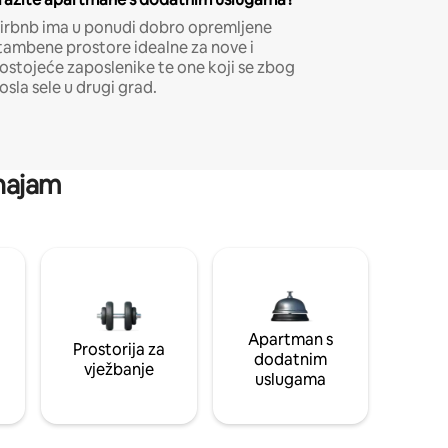
irbnb ima u ponudi dobro opremljene
tambene prostore idealne za nove i
ostojeće zaposlenike te one koji se zbog
osla sele u drugi grad.
 najam
Apartman s
Prostorija za
dodatnim
vježbanje
uslugama