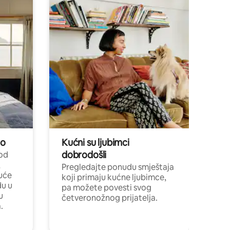
no
Kućni su ljubimci
dobrodošli
 od
,
Pregledajte ponudu smještaja
uće
koji primaju kućne ljubimce,
du u
pa možete povesti svog
u
četveronožnog prijatelja.
.