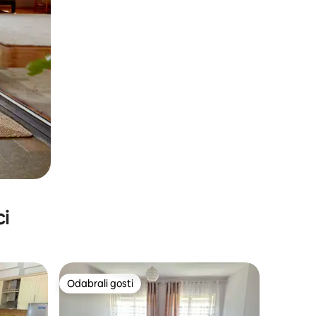
ci
Odabrali gosti
Odabrali gosti