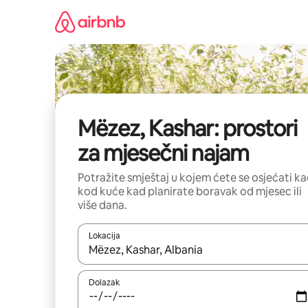
Prijeđi
na
sadržaj
Mëzez, Kashar: prostori
za mjesečni najam
Potražite smještaj u kojem ćete se osjećati k
kod kuće kad planirate boravak od mjesec ili
više dana.
Lokacija
Kada budu dostupni rezultati, moći ćete ih pregle
Dolazak