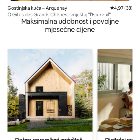
Gostinjska kuća – Arquenay
Prosječna ocje
4,97 (33)
Ô Gîtes des Grands Chênes, smještaj "l'Ecureuil"
Maksimalna udobnost i povoljne
mjesečne cijene