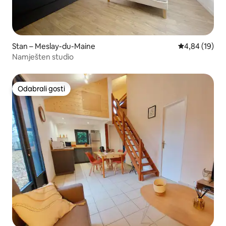
Stan – Meslay-du-Maine
Prosječna ocje
4,84 (19)
Namješten studio
Odabrali gosti
Odabrali gosti