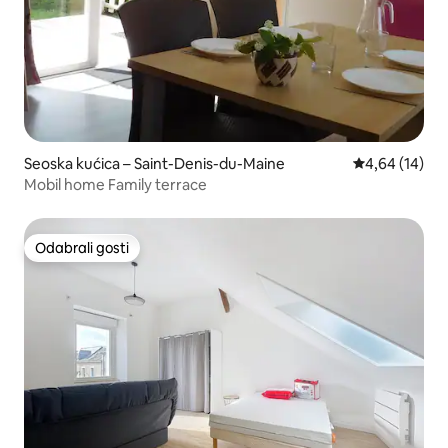
Seoska kućica – Saint-Denis-du-Maine
Prosječna ocje
4,64 (14)
Mobil home Family terrace
Odabrali gosti
Odabrali gosti