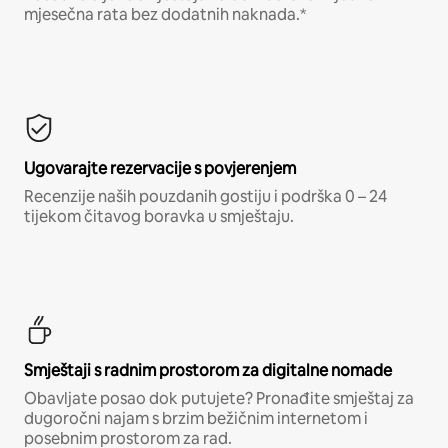
mjesečna rata bez dodatnih naknada.*
Ugovarajte rezervacije s povjerenjem
Recenzije naših pouzdanih gostiju i podrška 0 – 24
tijekom čitavog boravka u smještaju.
Smještaji s radnim prostorom za digitalne nomade
Obavljate posao dok putujete? Pronađite smještaj za
dugoročni najam s brzim bežičnim internetom i
posebnim prostorom za rad.