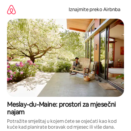
Prijeđi
na
Iznajmite preko Airbnba
sadržaj
Meslay-du-Maine: prostori za mjesečni
najam
Potražite smještaj u kojem ćete se osjećati kao kod
kuće kad planirate boravak od mjesec ili više dana.