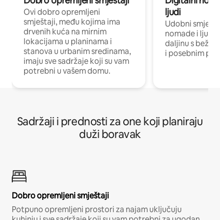
Dobro opremljeni smještaji
Digitalni noma
ljudi
Ovi dobro opremljeni
smještaji, među kojima ima
Udobni smještaj
drvenih kuća na mirnim
nomade i ljude 
lokacijama u planinama i
daljinu s bežič
stanova u urbanim sredinama,
i posebnim pro
imaju sve sadržaje koji su vam
potrebni u vašem domu.
Sadržaji i prednosti za one koji planiraju
duži boravak
Dobro opremljeni smještaji
Potpuno opremljeni prostori za najam uključuju
kuhinju i sve sadržaje koji su vam potrebni za ugodan