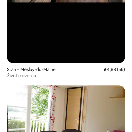
Stan – Meslay-du-Maine
Prosječna ocje
4,88 (56)
Život u dvorcu