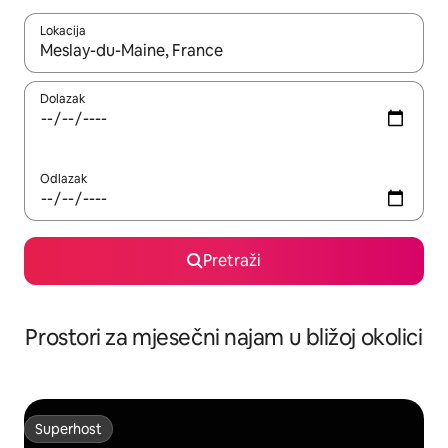
Lokacija
Kada budu dostupni rezultati, moći ćete ih pregledati koristeći
Dolazak
Odlazak
Pretraži
Prostori za mjesečni najam u bližoj okolici
Superhost
Superhost