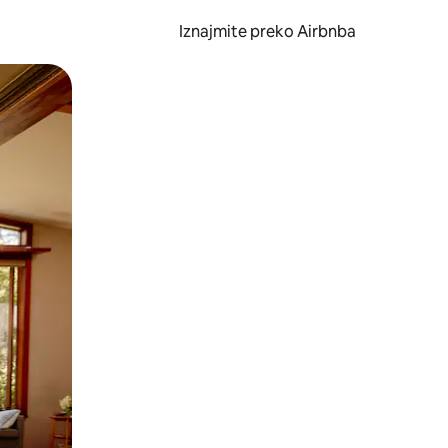
Iznajmite preko Airbnba
li prelaskom prstom po zaslonu.