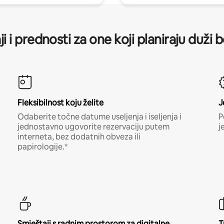
ji i prednosti za one koji planiraju duži 
Fleksibilnost koju želite
J
Odaberite točne datume useljenja i iseljenja i
P
jednostavno ugovorite rezervaciju putem
j
interneta, bez dodatnih obveza ili
papirologije.*
Smještaji s radnim prostorom za digitalne
T