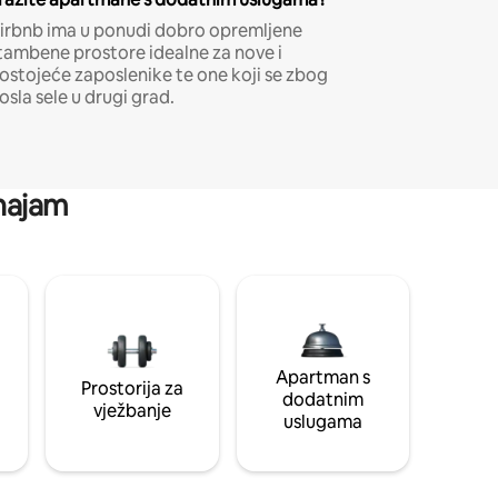
irbnb ima u ponudi dobro opremljene
tambene prostore idealne za nove i
ostojeće zaposlenike te one koji se zbog
osla sele u drugi grad.
 najam
Apartman s
Prostorija za
dodatnim
vježbanje
uslugama