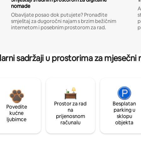
nomade
A
Obavljate posao dok putujete? Pronađite
s
smještaj za dugoročni najam s brzim bežičnim
p
internetom i posebnim prostorom za rad.
p
arni sadržaji u prostorima za mjesečni
Prostor za rad
Besplatan
Povedite
na
parking u
kućne
prijenosnom
sklopu
ljubimce
računalu
objekta