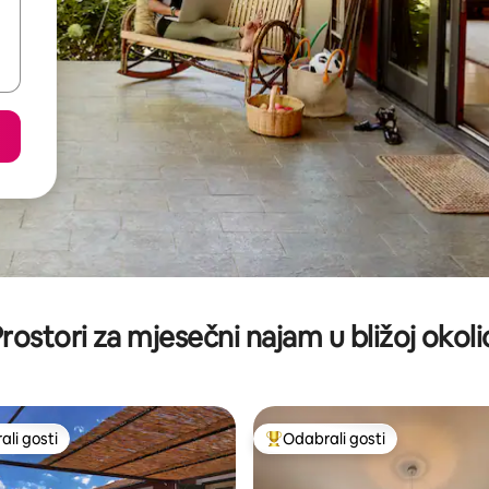
rostori za mjesečni najam u bližoj okoli
li gosti
Odabrali gosti
više rangiranima s oznakom „Odabrali gosti”
Među najviše rangiranima s oz