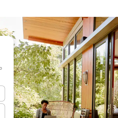
ao
dati koristeći se strelicama prema gore i prema dolje, kao i dodirom i