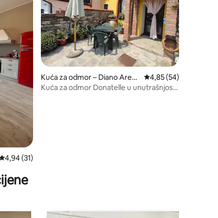
Kuća za odmor – Diano Arent
Prosječna ocjena: 4,85
4,85 (54)
ino
Kuća za odmor Donatelle u unutrašnjosti
Ligurije
Prosječna ocjena: 4,94/5, recenzija: 31
4,94 (31)
ijene