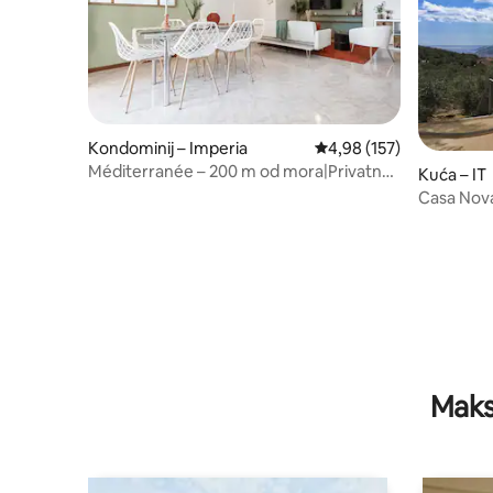
Kondominij – Imperia
Prosječna ocjena: 4,98/5
4,98 (157)
Méditerranée – 200 m od mora|Privatno
Kuća – IT
parkiralište|Klima-uređaj
Casa Nova
Apartman
Maks