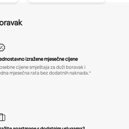
boravak
ednostavno izražene mjesečne cijene
osebne cijene smještaja za duži boravak i
edna mjesečna rata bez dodatnih naknada.*
ražite apartmane s dodatnim uslugama?