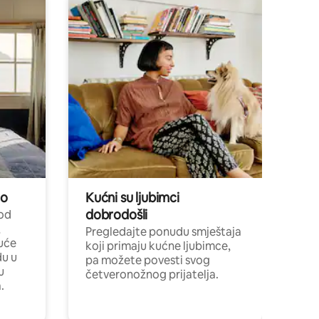
no
Kućni su ljubimci
dobrodošli
 od
,
Pregledajte ponudu smještaja
uće
koji primaju kućne ljubimce,
du u
pa možete povesti svog
u
četveronožnog prijatelja.
.