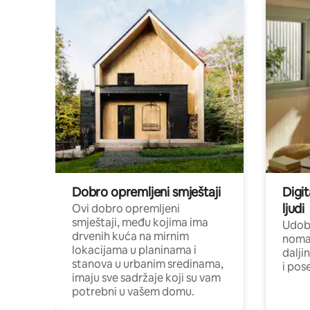
Dobro opremljeni smještaji
Digit
ljudi
Ovi dobro opremljeni
smještaji, među kojima ima
Udobn
drvenih kuća na mirnim
nomad
lokacijama u planinama i
dalji
stanova u urbanim sredinama,
i pos
imaju sve sadržaje koji su vam
potrebni u vašem domu.