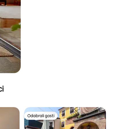
ci
Odabrali gosti
nakom „Odabrali gosti”
Odabrali gosti