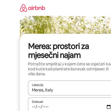
Prijeđi
na
sadržaj
Merea: prostori za
mjesečni najam
Potražite smještaj u kojem ćete se osjećati k
kod kuće kad planirate boravak od mjesec ili
više dana.
Lokacija
Kada budu dostupni rezultati, moći ćete ih pregle
Dolazak