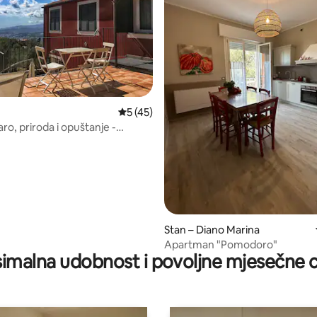
, recenzija: 157
Prosječna ocjena: 5/5, recenzija: 45
5 (45)
ro, priroda i opuštanje -
 Limone
Stan – Diano Marina
Apartman "Pomodoro"
imalna udobnost i povoljne mjesečne c