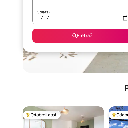
Odlazak
Pretraži
P
Odabrali gosti
Odabra
Među najviše rangiranima s oznakom „Odabrali gosti”
Među naj