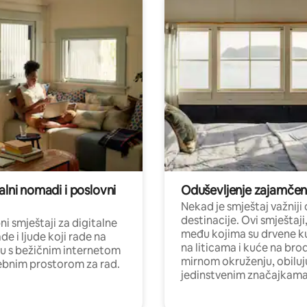
alni nomadi i poslovni
Oduševljenje zajamče
Nekad je smještaj važniji
destinacije. Ovi smještaji
i smještaji za digitalne
među kojima su drvene k
e i ljude koji rade na
na liticama i kuće na bro
nu s bežičnim internetom
mirnom okruženju, obiluj
ebnim prostorom za rad.
jedinstvenim značajkama