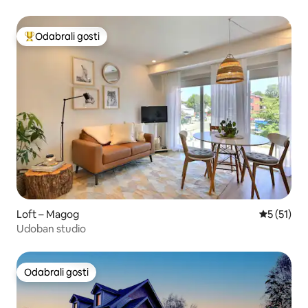
Odabrali gosti
Među najviše rangiranima s oznakom „Odabrali gosti”
Loft – Magog
Prosječna 
5 (51)
Udoban studio
Odabrali gosti
Odabrali gosti