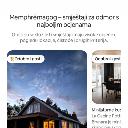
Memphrémagog – smještaji za odmor s
najboljim ocjenama
Gosti su se složili: ti smještaji imaju visoke ocjene u
pogledu lokacije, čistoće i drugih kriterija.
Odabrali gosti
Odabrali gosti
Među najviše rangiranima s oznakom „Odabrali gosti”
Odabrali gosti
Minijaturne kuće 
ville
La Cabine Potton
Brvnara je minijat
skandinavskom stil