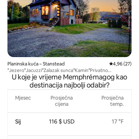
Planinska kuća – Stanstead
Prosječna ocje
4,96 (27)
°Jezero°Jacuzzi°Zalazak sunca°Kamin°Privatno
U koje je vrijeme Memphrémagog kao
pristanište°
destinacija najbolji odabir?
Mjesec
Prosječna
Prosječna
cijena
temp.
Sij
116 $ USD
17 °F