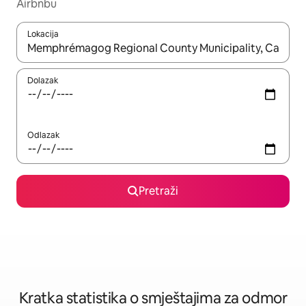
Airbnbu
Lokacija
Kada budu dostupni rezultati, moći ćete ih pregledati koristeći
Dolazak
Odlazak
Pretraži
Kratka statistika o smještajima za odmor