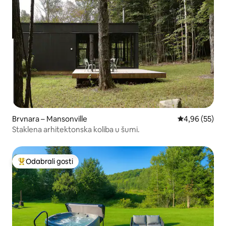
Brvnara – Mansonville
Prosječna ocje
4,96 (55)
Staklena arhitektonska koliba u šumi.
Odabrali gosti
Među najviše rangiranima s oznakom „Odabrali gosti”