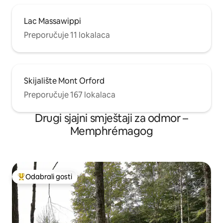
Lac Massawippi
Preporučuje 11 lokalaca
Skijalište Mont Orford
Preporučuje 167 lokalaca
Drugi sjajni smještaji za odmor –
Memphrémagog
Odabrali gosti
Među najviše rangiranima s oznakom „Odabrali gosti”