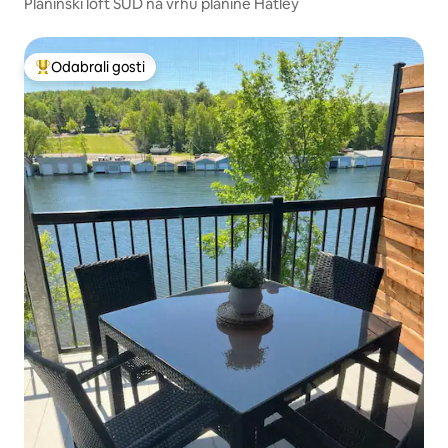
Planinski loft SUD na vrhu planine Hatley
Odabrali gosti
Među najviše rangiranima s oznakom „Odabrali gosti”