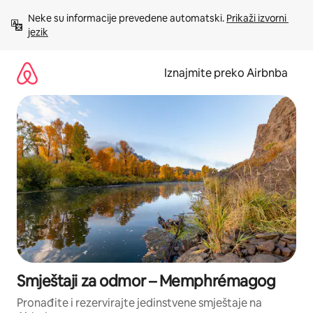
Prijeđi
Neke su informacije prevedene automatski. 
Prikaži izvorni 
na
jezik
sadržaj
Iznajmite preko Airbnba
Smještaji za odmor – Memphrémagog
Pronađite i rezervirajte jedinstvene smještaje na