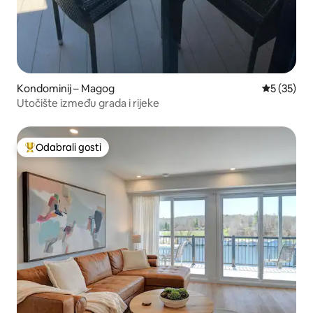
Kondominij – Magog
Prosječna 
5 (35)
Utočište između grada i rijeke
Odabrali gosti
Među najviše rangiranima s oznakom „Odabrali gosti”