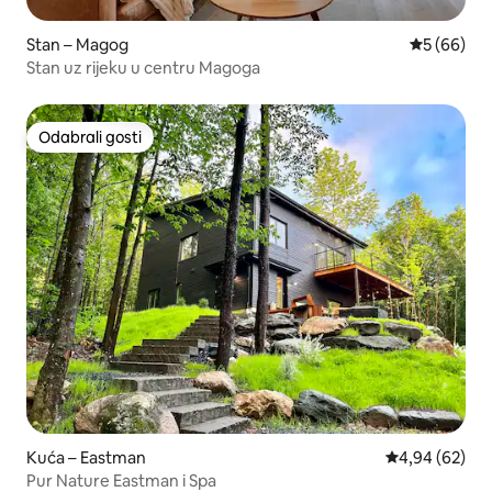
Stan – Magog
Prosječna o
5 (66)
Stan uz rijeku u centru Magoga
Odabrali gosti
Odabrali gosti
Kuća – Eastman
Prosječna ocje
4,94 (62)
Pur Nature Eastman i Spa