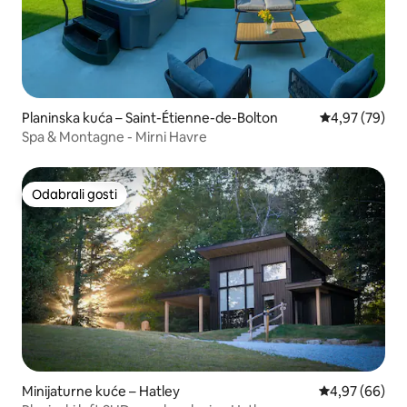
Planinska kuća – Saint-Étienne-de-Bolton
Prosječna ocje
4,97 (79)
Spa & Montagne - Mirni Havre
Odabrali gosti
Odabrali gosti
Minijaturne kuće – Hatley
Prosječna ocje
4,97 (66)