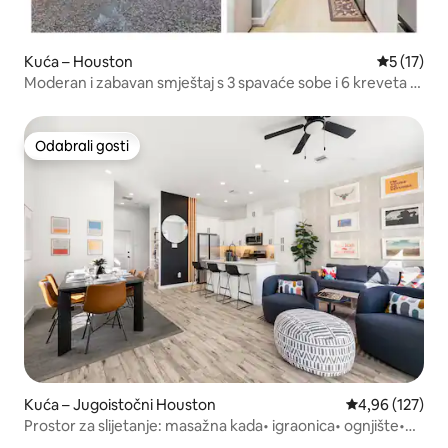
Kuća – Houston
Prosječna 
5 (17)
Moderan i zabavan smještaj s 3 spavaće sobe i 6 kreveta |
Savršeno za velike grupe
Odabrali gosti
Odabrali gosti
Kuća – Jugoistočni Houston
Prosječna ocjen
4,96 (127)
Prostor za slijetanje: masažna kada• igraonica• ognjište•
roštilj