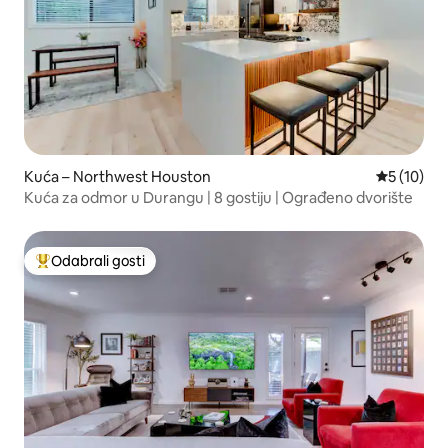
Kuća – Northwest Houston
Prosječna 
5 (10)
Kuća za odmor u Durangu | 8 gostiju | Ograđeno dvorište
Odabrali gosti
Među najviše rangiranima s oznakom „Odabrali gosti”