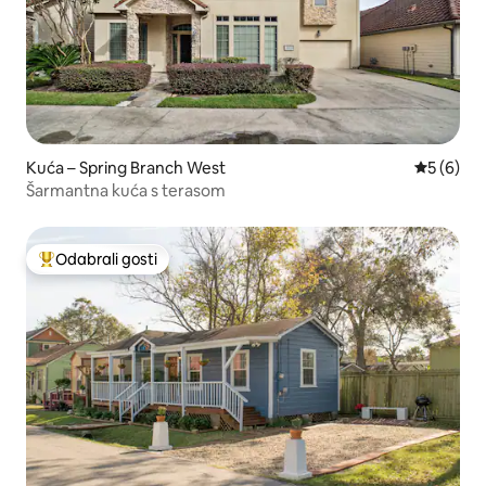
Kuća – Spring Branch West
Prosječna
5 (6)
Šarmantna kuća s terasom
Odabrali gosti
Među najviše rangiranima s oznakom „Odabrali gosti”