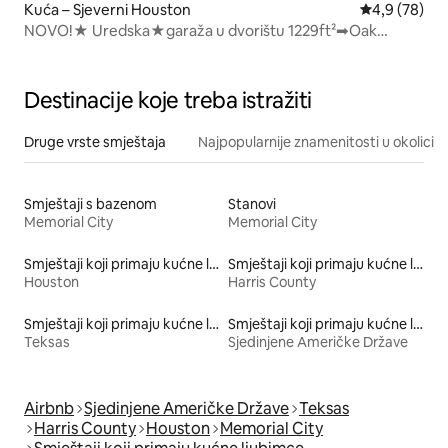
Kuća – Sjeverni Houston
Prosječna ocj
4,9 (78)
NOVO!★ Uredska️★garaža u dvorištu ️1229ft²➡Oak
Forest
Destinacije koje treba istražiti
Druge vrste smještaja
Najpopularnije znamenitosti u okolici
Smještaji s bazenom
Stanovi
Memorial City
Memorial City
Smještaji koji primaju kućne ljubimce
Smještaji koji primaju kućne ljubimce
Houston
Harris County
Smještaji koji primaju kućne ljubimce
Smještaji koji primaju kućne ljubimce
Teksas
Sjedinjene Američke Države
Airbnb
Sjedinjene Američke Države
Teksas
Harris County
Houston
Memorial City