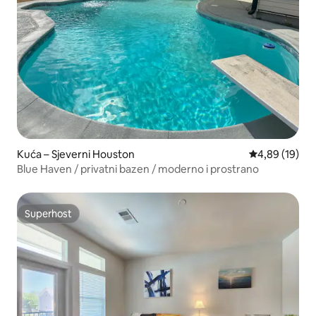
Kuća – Sjeverni Houston
Prosječna ocje
4,89 (19)
Blue Haven / privatni bazen / moderno i prostrano
Superhost
Superhost