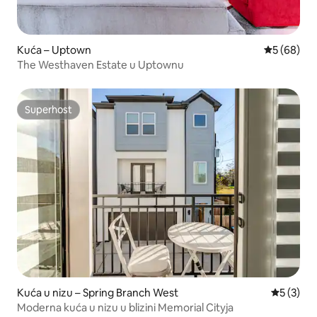
Kuća – Uptown
Prosječna o
5 (68)
The Westhaven Estate u Uptownu
Superhost
Superhost
Kuća u nizu – Spring Branch West
Prosječna
5 (3)
Moderna kuća u nizu u blizini Memorial Cityja