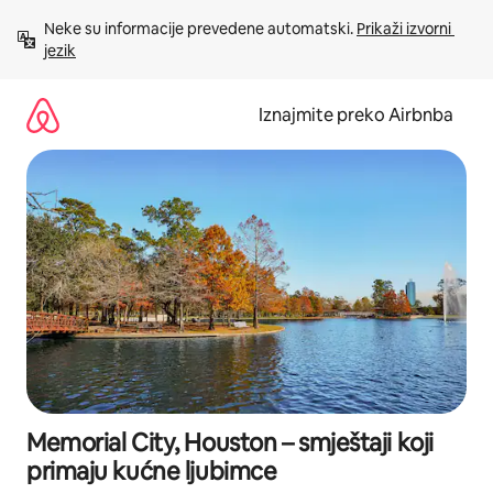
Prijeđi
Neke su informacije prevedene automatski. 
Prikaži izvorni 
na
jezik
sadržaj
Iznajmite preko Airbnba
Memorial City, Houston – smještaji koji
primaju kućne ljubimce