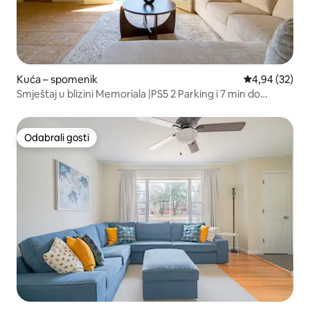
Kuća – spomenik
Prosječna ocje
4,94 (32)
Smještaj u blizini Memoriala |PS5 2 Parking i 7 min do
trgovačkog centra
Odabrali gosti
Odabrali gosti