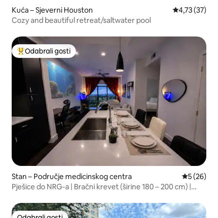
Kuća – Sjeverni Houston
Prosječna ocje
4,73 (37)
Cozy and beautiful retreat/saltwater pool
Odabrali gosti
Među najviše rangiranima s oznakom „Odabrali gosti”
Stan – Područje medicinskog centra
Prosječna o
5 (26)
Pješice do NRG-a | Bračni krevet (širine 180 – 200 cm) |
Apartman s projektorom | TMC
Odabrali gosti