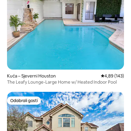
Kuća – Sjeverni Houston
Prosječna ocjen
4,89 (143)
The Leafy Lounge-Large Home w/ Heated Indoor Pool
Odabrali gosti
Odabrali gosti