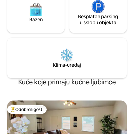
Besplatan parking
Bazen
u sklopu objekta
Klima-uređaj
Kuće koje primaju kućne ljubimce
Odabrali gosti
Među najviše rangiranima s oznakom „Odabrali gosti”