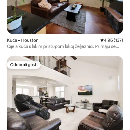
Kuća – Houston
Prosječna ocjen
4,96 (137)
Cijela kuća s lakim pristupom lakoj željeznici. Primaju se
kućni ljubimci.
Odabrali gosti
Odabrali gosti