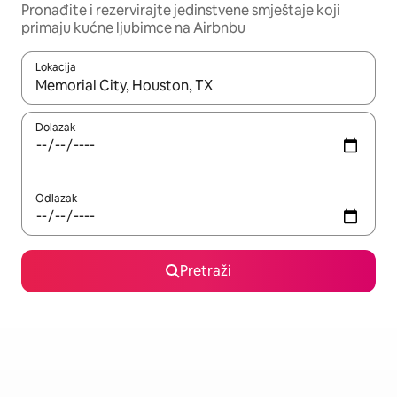
Pronađite i rezervirajte jedinstvene smještaje koji
primaju kućne ljubimce na Airbnbu
Lokacija
Kada budu dostupni rezultati, moći ćete ih pregledati koristeći
Dolazak
Odlazak
Pretraži