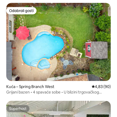
Odabrali gosti
Odabrali gosti
Kuća – Spring Branch West
Prosječna ocje
4,83 (90)
Grijani bazen • 4 spavaće sobe • U blizini trgovačkog
centra Galleria • Za 8 osoba
Superhost
Superhost