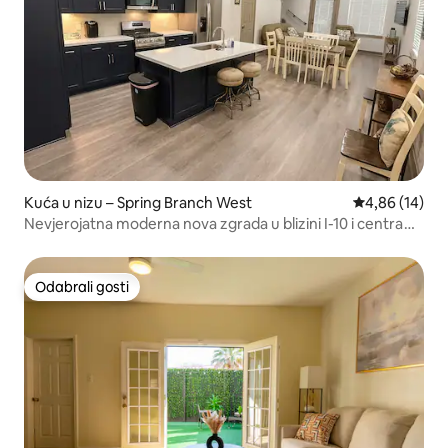
Kuća u nizu – Spring Branch West
Prosječna ocje
4,86 (14)
Nevjerojatna moderna nova zgrada u blizini I-10 i centra
grada
Odabrali gosti
Odabrali gosti