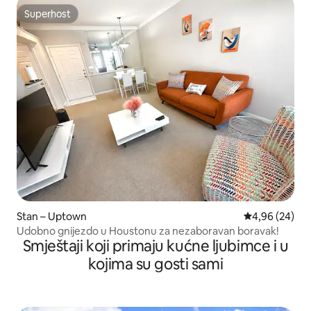
Superhost
Superhost
Stan – Uptown
Prosječna ocje
4,96 (24)
Udobno gnijezdo u Houstonu za nezaboravan boravak!
Smještaji koji primaju kućne ljubimce i u
kojima su gosti sami