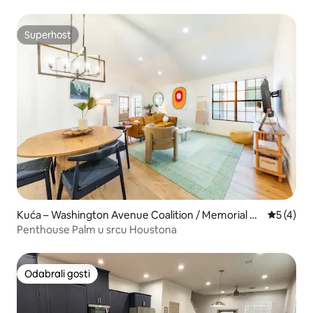
Superhost
Superhost
Kuća – Washington Avenue Coalition / Memorial Pa
Prosječna
5 (4)
rk
Penthouse Palm u srcu Houstona
Odabrali gosti
Odabrali gosti