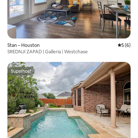
Stan – Houston
Prosječna
5 (6)
SREDNJI ZAPAD | Galleria | Westchase
Superhost
Superhost