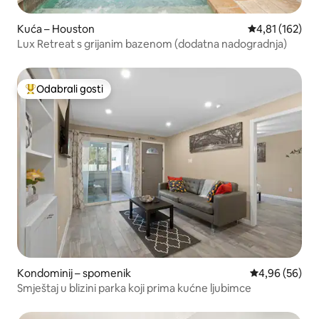
Kuća – Houston
Prosječna ocjen
4,81 (162)
Lux Retreat s grijanim bazenom (dodatna nadogradnja)
Odabrali gosti
Među najviše rangiranima s oznakom „Odabrali gosti”
Kondominij – spomenik
Prosječna ocje
4,96 (56)
Smještaj u blizini parka koji prima kućne ljubimce