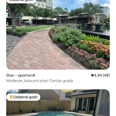
Odabrali gosti
Stan – spomenik
Prosječna ocje
4,94 (48)
Moderan, luksuzni stan! Centar grada
Odabrali gosti
Među najviše rangiranima s oznakom „Odabrali gosti”