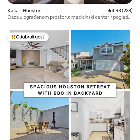
Kuća – Houston
Prosječna ocjen
4,93 (233)
Oaza u ograđenom prostoru: medicinski centar / pogled
na grad – masažna stolica
Odabrali gosti
Među najviše rangiranima s oznakom „Odabrali gosti”