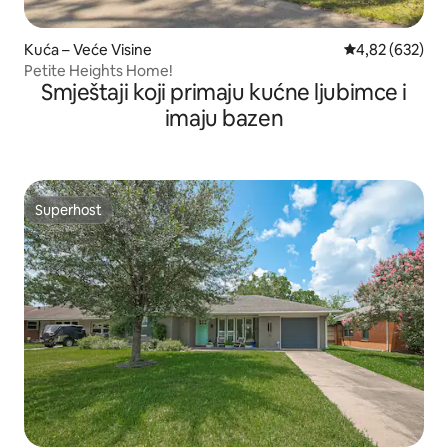
Kuća – Veće Visine
Prosječna ocjen
4,82 (632)
Petite Heights Home!
Smještaji koji primaju kućne ljubimce i
imaju bazen
Superhost
Superhost