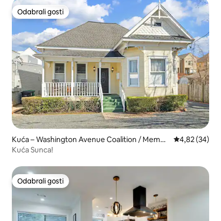
Odabrali gosti
Odabrali gosti
Kuća – Washington Avenue Coalition / Memori
Prosječna ocje
4,82 (34)
al Park
Kuća Sunca!
Odabrali gosti
Odabrali gosti