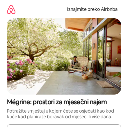
Prijeđi
na
Iznajmite preko Airbnba
sadržaj
Mégrine: prostori za mjesečni najam
Potražite smještaj u kojem ćete se osjećati kao kod
kuće kad planirate boravak od mjesec ili više dana.