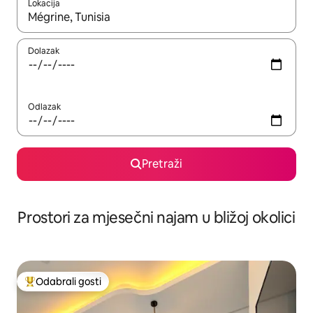
Lokacija
Kada budu dostupni rezultati, moći ćete ih pregledati koristeći
Dolazak
Odlazak
Pretraži
Prostori za mjesečni najam u bližoj okolici
Odabrali gosti
Među najviše rangiranima s oznakom „Odabrali gosti”