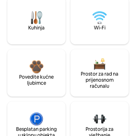
Kuhinja
Wi-Fi
Prostor za rad na
Povedite kućne
prijenosnom
ljubimce
računalu
Besplatan parking
Prostorija za
u sklopu objekta
vježbanje