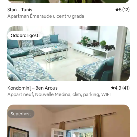
Stan – Tunis
Prosječna 
5 (12)
Apartman Émeraude u centru grada
Odabrali gosti
Odabrali gosti
Kondominij – Ben Arous
Prosječna oc
4,9 (41)
Appart neuf, Nouvelle Medina, clim, parking, WIFI
Superhost
Superhost