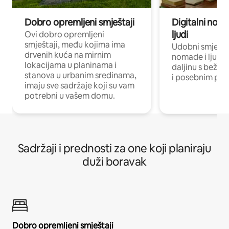
Dobro opremljeni smještaji
Digitalni noma
ljudi
Ovi dobro opremljeni
smještaji, među kojima ima
Udobni smještaj
drvenih kuća na mirnim
nomade i ljude 
lokacijama u planinama i
daljinu s bežič
stanova u urbanim sredinama,
i posebnim pro
imaju sve sadržaje koji su vam
potrebni u vašem domu.
Sadržaji i prednosti za one koji planiraju
duži boravak
Dobro opremljeni smještaji