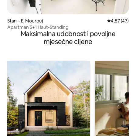
Stan – El Mourouj
Prosječna ocje
4,87 (47)
Apartman S+1 Haut-Standing
Maksimalna udobnost i povoljne
mjesečne cijene