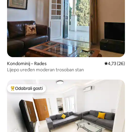
Kondominij – Rades
Prosječna ocje
4,73 (26)
Lijepo uređen moderan trosoban stan
Odabrali gosti
Među najviše rangiranima s oznakom „Odabrali gosti”