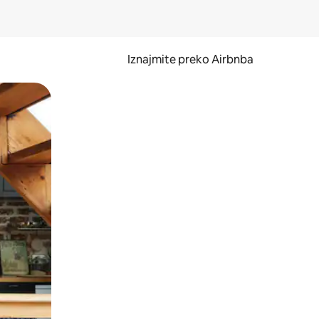
Iznajmite preko Airbnba
li prelaskom prstom po zaslonu.