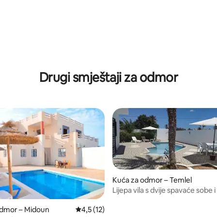
Drugi smještaji za odmor
Kuća za odmor – Temlel
Lijepa vila s dvije spavaće sobe 
bazenom na DJERBI
odmor – Midoun
Prosječna ocjena: 4,5/5, recenzija: 12
4,5 (12)