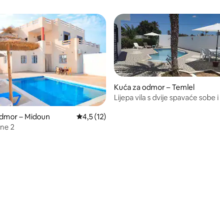
Kuća za odmor – Temlel
Lijepa vila s dvije spavaće sobe 
bazenom na DJERBI
odmor – Midoun
Prosječna ocjena: 4,5/5, recenzija: 12
4,5 (12)
ine 2