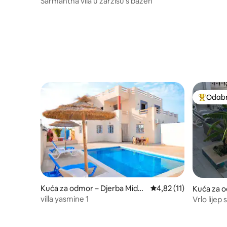
Šarmantna vila u zarzisu s bazen
Odabra
Među naj
Kuća za odmor – Djerba Mido
Prosječna ocjena: 4,82
4,82 (11)
Kuća za o
un
villa yasmine 1
Vrlo lijep
bazenom