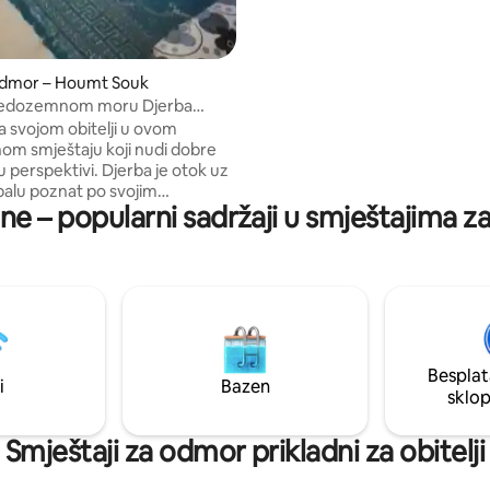
odmor – Houmt Souk
redozemnom moru Djerba
 M
a svojom obitelji u ovom
nom smještaju koji nudi dobre
ktivi. Djerba je otok uz
balu poznat po svojim
e – popularni sadržaji u smještajima 
skim plažama i bijelim
im gradovima na koje su utjecale
 arapska, židovska i afrička
Glavni mu je grad Houmt Souk.
 po svojim sajmovima
, ribarskoj luci i tvrđavi iz 16.
Besplat
i
Bazen
sklo
Smještaji za odmor prikladni za obitelji