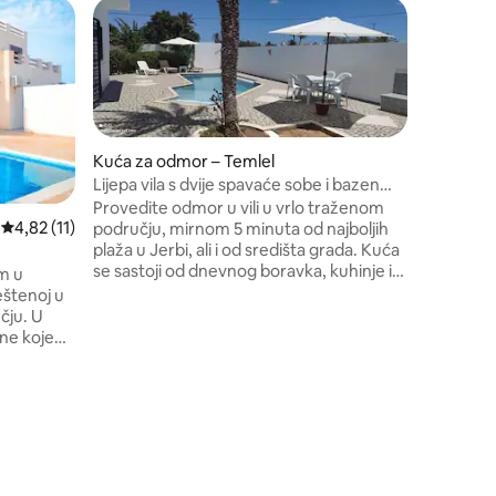
Kuća za 
n
Divan dv
za ugošć
Ugošćuje
mnogo pro
Ovdje ima
prekrasno
mnogo to
Kuća za odmor – Temlel
ovdje. Da
Lijepa vila s dvije spavaće sobe i bazen
Nadamo s
bazenom na DJERBI
Provedite odmor u vili u vrlo traženom
smo spre
Prosječna ocjena: 4,82/5, recenzija: 11
4,82 (11)
području, mirnom 5 minuta od najboljih
plaža u Jerbi, ali i od središta grada. Kuća
se sastoji od dnevnog boravka, kuhinje i
m u
WC-a u prizemlju, a na katu se nalaze
eštenoj u
dvije prostrane spavaće sobe te
ju. U
kupaonica i garderoba. Dio koji sadrži
ine koje
prostranu terasu s bazenom i tuš-
vi su
kadom. Kuća ima sve što vam je
tan koji se
potrebno za ugodne trenutke.
ajam. U
ti kao što
cikli.