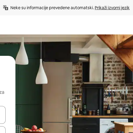
Neke su informacije prevedene automatski. 
Prikaži izvorni jezik
 za
dati koristeći se strelicama prema gore i prema dolje, kao i dodirom i