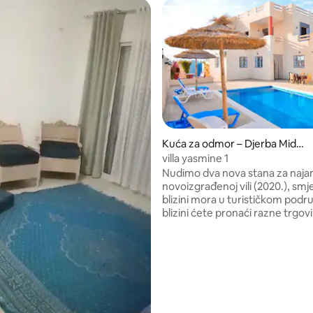
Kuća za odmor – Djerba Mido
un
villa yasmine 1
Nudimo dva nova stana za naja
novoizgrađenoj vili (2020.), smj
blizini mora u turističkom područ
blizini ćete pronaći razne trgov
će vam uljepšati boravak. Stano
neovisni (ne nasuprot) i isti su; s
nalazi na katu nije dostupan za n
blizini se nudi nekoliko aktivnos
su jahanje konja, kolica ili quad bi