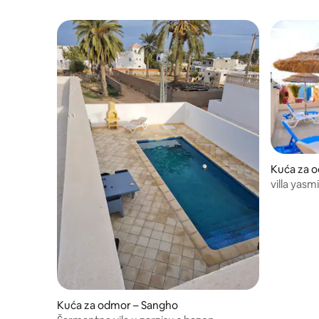
Kuća za 
villa yasm
Kuća za odmor – Sangho