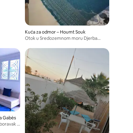
Kuća za odmor – Houmt Souk
Otok u Sredozemnom moru Djerba
Marina 15 M
ma Gabès
boravak u