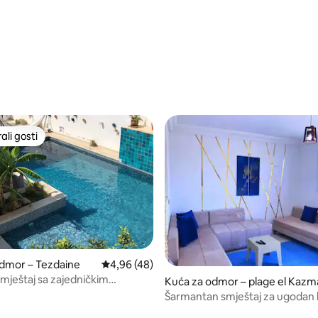
li gosti
više rangiranima s oznakom „Odabrali gosti”
/5, recenzija: 11
dmor – Tezdaine
Prosječna ocjena: 4,96/5, recenzija: 48
4,96 (48)
 smještaj sa zajedničkim
Kuća za odmor – plage el Kaz
Šarmantan smještaj za ugodan 
Gabéu