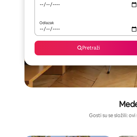
Odlazak
Pretraži
Meden
Gosti su se složili: o