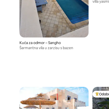
villa yasm
Kuća za odmor – Sangho
Šarmantna vila u zarzisu s bazen
Odabra
Među naj