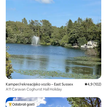
Kamper/rekreacijsko vozilo – East Sussex
Prosječna ocje
4,9 (102)
A11 Caravan Coghurst Hall Holiday
Odabrali gosti
Među najviše rangiranima s oznakom „Odabrali gosti”