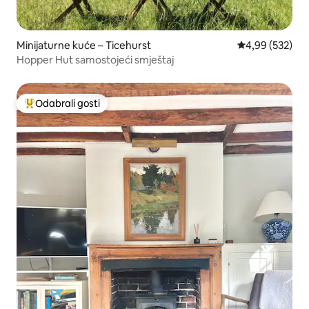
Minijaturne kuće – Ticehurst
Prosječna ocjen
4,99 (532)
Hopper Hut samostojeći smještaj
Odabrali gosti
Među najviše rangiranima s oznakom „Odabrali gosti”