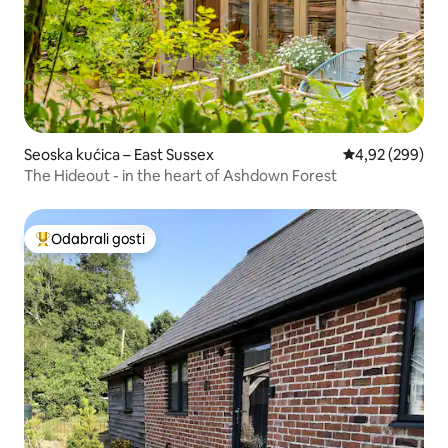
Seoska kućica – East Sussex
Prosječna ocjen
4,92 (299)
The Hideout - in the heart of Ashdown Forest
Odabrali gosti
Među najviše rangiranima s oznakom „Odabrali gosti”