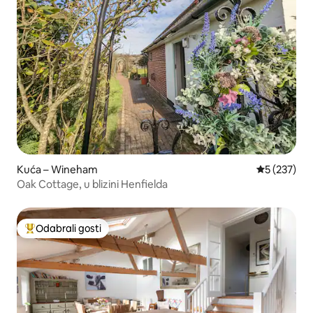
Kuća – Wineham
Prosječna oc
5 (237)
Oak Cottage, u blizini Henfielda
Odabrali gosti
Među najviše rangiranima s oznakom „Odabrali gosti”