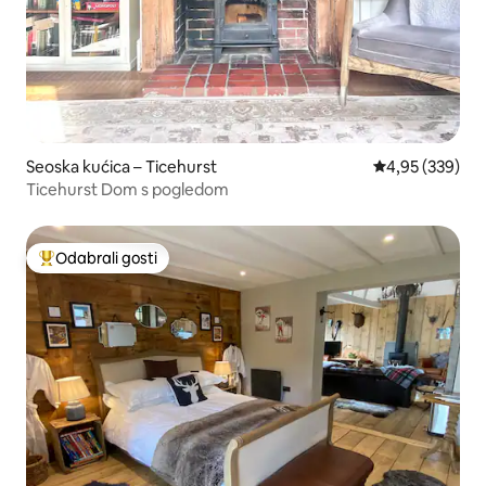
Seoska kućica – Ticehurst
Prosječna ocjen
4,95 (339)
Ticehurst Dom s pogledom
Odabrali gosti
Među najviše rangiranima s oznakom „Odabrali gosti”