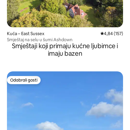
Kuća – East Sussex
Prosječna ocjen
4,84 (157)
Smještaj na selu u šumi Ashdown
Smještaji koji primaju kućne ljubimce i
imaju bazen
Odabrali gosti
Odabrali gosti