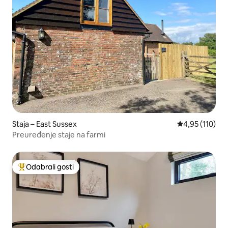
Staja – East Sussex
Prosječna ocjen
4,95 (110)
Preuređenje staje na farmi
Odabrali gosti
Među najviše rangiranima s oznakom „Odabrali gosti”