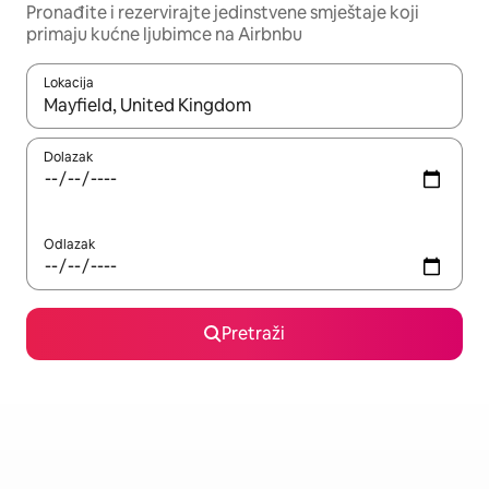
Pronađite i rezervirajte jedinstvene smještaje koji
primaju kućne ljubimce na Airbnbu
Lokacija
Kada budu dostupni rezultati, moći ćete ih pregledati koristeći
Dolazak
Odlazak
Pretraži