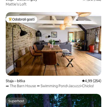
Mattie's Loft
Odabrali gosti
Među najviše rangiranima s oznakom „Odabrali gosti”
Staja – bitka
Prosječna ocjen
4,99 (254)
➡️ The Barn House ⬅️ Swimming Pond▫️Jacuzzi▫️Chicks!
Superhost
Superhost