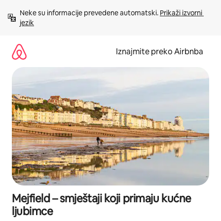
Prijeđi
Neke su informacije prevedene automatski. 
Prikaži izvorni 
na
jezik
sadržaj
Iznajmite preko Airbnba
Mejfield – smještaji koji primaju kućne
ljubimce