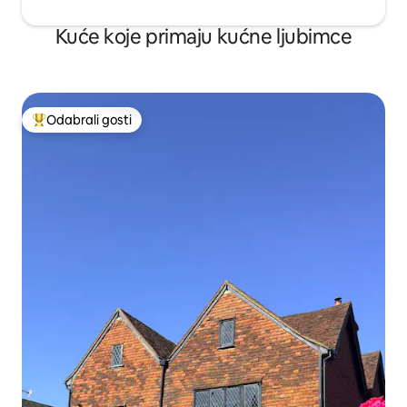
Kuće koje primaju kućne ljubimce
Odabrali gosti
Među najviše rangiranima s oznakom „Odabrali gosti”