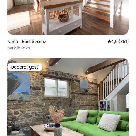
Kuća – East Sussex
Prosječna ocje
4,9 (361)
Sandbanks
Odabrali gosti
Odabrali gosti