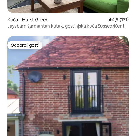
Kuća – Hurst Green
Prosječna ocj
4,9 (121)
Jaysbarn šarmantan kutak, gostinjska kuća Sussex/Kent
Odabrali gosti
Odabrali gosti