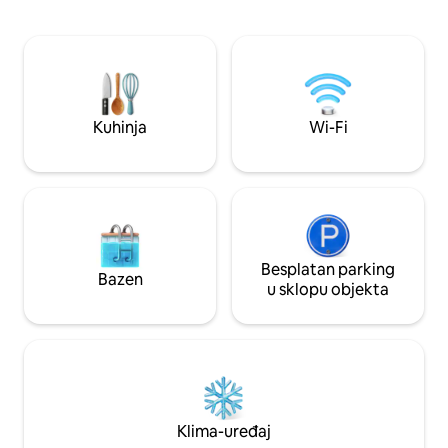
samo 1 sat vožnje.
Idealno za romantične odmore ili aktivan
proglašeno najbol
odmor. Uživajte u prirodi pješice i
Ujedinjenoj Kraljev
biciklom izravno iz brvnare. Lokalni pub i
nekoliko minuta vo
seoska trgovina udaljeni su samo 10
prostrane, savršene
minuta hoda. Savršeno za vjenčanja u
Mali psi koji se do
Glyndebourneu, Charlestonu i Firleu ili
su uz dodatnu na
istražite obližnje gradove Lewes ili
Kuhinja
Wi-Fi
Brighton.
Besplatan parking
Bazen
u sklopu objekta
Klima-uređaj