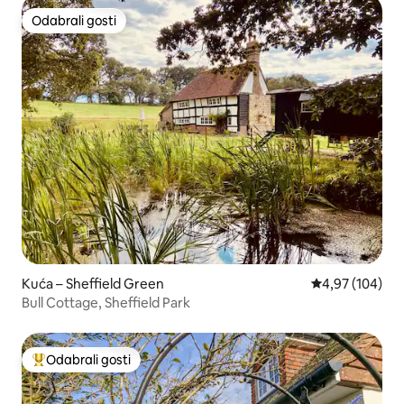
Odabrali gosti
Odabrali gosti
Kuća – Sheffield Green
Prosječna ocjen
4,97 (104)
Bull Cottage, Sheffield Park
Odabrali gosti
Među najviše rangiranima s oznakom „Odabrali gosti”