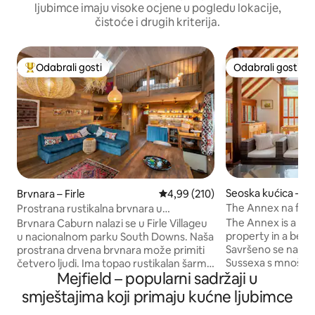
ljubimce imaju visoke ocjene u pogledu lokacije,
čistoće i drugih kriterija.
Odabrali gosti
Odabrali gosti
Među najviše rangiranima s oznakom „Odabrali gosti”
Odabrali gosti
Seoska kućica – W
Brvnara – Firle
Prosječna ocjena: 4,99/5, recenzi
4,99 (210)
The Annex na farm
Prostrana rustikalna brvnara u
prekrasnom nacionalnom parku
The Annex is a ele
Brvnara Caburn nalazi se u Firle Villageu
property in a beaut
u nacionalnom parku South Downs. Naša
Savršeno se nalazi
prostrana drvena brvnara može primiti
Sussexa s mnoštv
četvero ljudi. Ima topao rustikalan šarm
Mejfield – popularni sadržaji u
atrakcija i aktivnost
dok je u potpunosti opremljen
vožnja do postaje
modernim sadržajima. Postoji stražnja
smještajima koji primaju kućne ljubimce
za jednodnevne iz
privatna terasa s daskom za sjedenje.