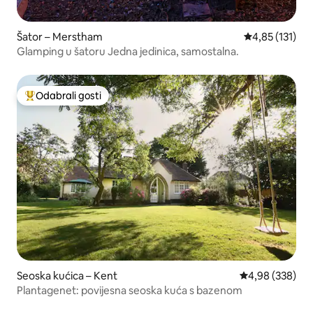
Šator – Merstham
Prosječna ocje
4,85 (131)
Glamping u šatoru Jedna jedinica, samostalna.
Odabrali gosti
Među najviše rangiranima s oznakom „Odabrali gosti”
Seoska kućica – Kent
Prosječna ocjen
4,98 (338)
Plantagenet: povijesna seoska kuća s bazenom