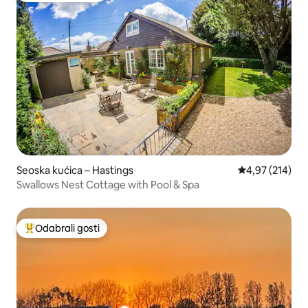
Seoska kućica – Hastings
Prosječna ocjen
4,97 (214)
Swallows Nest Cottage with Pool & Spa
Odabrali gosti
Među najviše rangiranima s oznakom „Odabrali gosti”