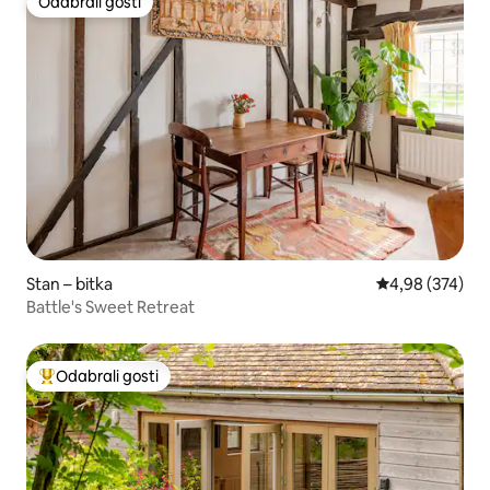
Odabrali gosti
Odabrali gosti
Stan – bitka
Prosječna ocjen
4,98 (374)
Battle's Sweet Retreat
Odabrali gosti
Među najviše rangiranima s oznakom „Odabrali gosti”