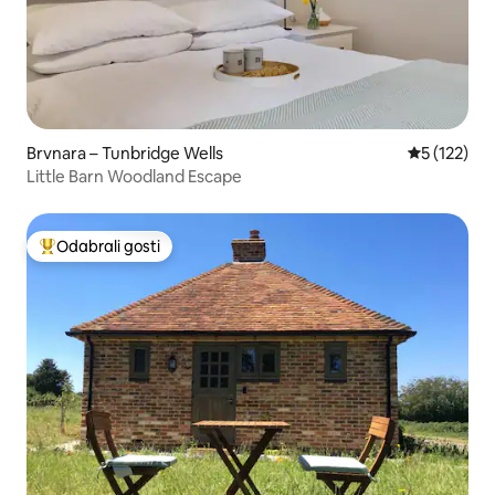
Brvnara – Tunbridge Wells
Prosječna o
5 (122)
Little Barn Woodland Escape
Odabrali gosti
Među najviše rangiranima s oznakom „Odabrali gosti”