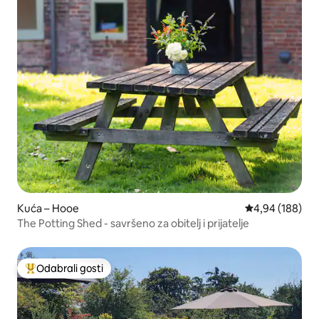
Kuća – Hooe
Prosječna ocjen
4,94 (188)
The Potting Shed - savršeno za obitelj i prijatelje
Odabrali gosti
Među najviše rangiranima s oznakom „Odabrali gosti”