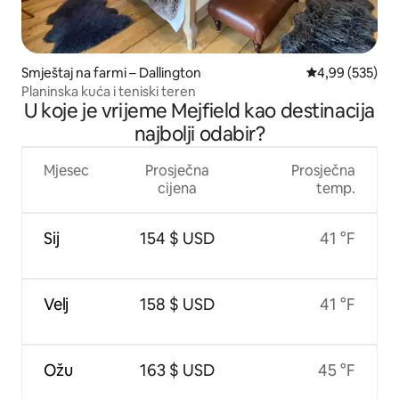
Smještaj na farmi – Dallington
Prosječna ocjen
4,99 (535)
Planinska kuća i teniski teren
U koje je vrijeme Mejfield kao destinacija
najbolji odabir?
Mjesec
Prosječna
Prosječna
cijena
temp.
Sij
154 $ USD
41 °F
Velj
158 $ USD
41 °F
Ožu
163 $ USD
45 °F