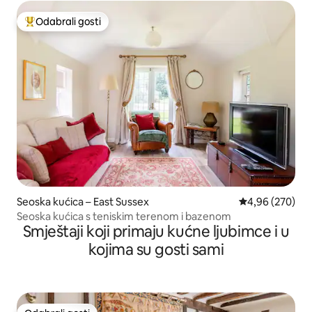
Odabrali gosti
Među najviše rangiranima s oznakom „Odabrali gosti”
Seoska kućica – East Sussex
Prosječna ocjen
4,96 (270)
Seoska kućica s teniskim terenom i bazenom
Smještaji koji primaju kućne ljubimce i u
kojima su gosti sami