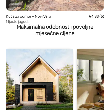
Kuća za odmor – Novi Velia
Prosječna ocj
4,83 (6)
Mjesto jagoda
Maksimalna udobnost i povoljne
mjesečne cijene