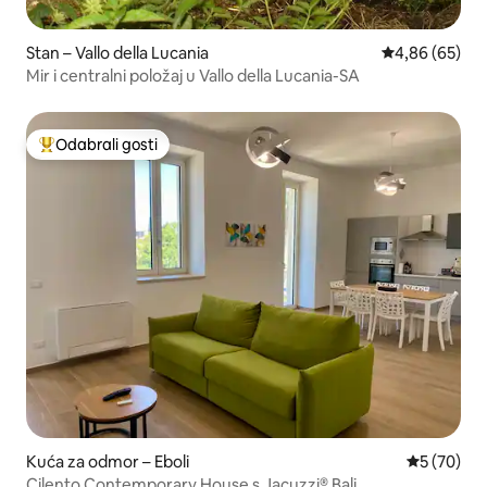
Stan – Vallo della Lucania
Prosječna ocje
4,86 (65)
Mir i centralni položaj u Vallo della Lucania-SA
Odabrali gosti
Među najviše rangiranima s oznakom „Odabrali gosti”
Kuća za odmor – Eboli
Prosječna o
5 (70)
Cilento Contemporary House s Jacuzzi® Bali