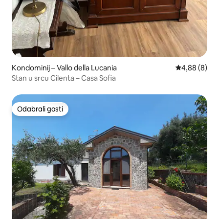
Kondominij – Vallo della Lucania
Prosječna ocj
4,88 (8)
Stan u srcu Cilenta – Casa Sofia
Odabrali gosti
Odabrali gosti