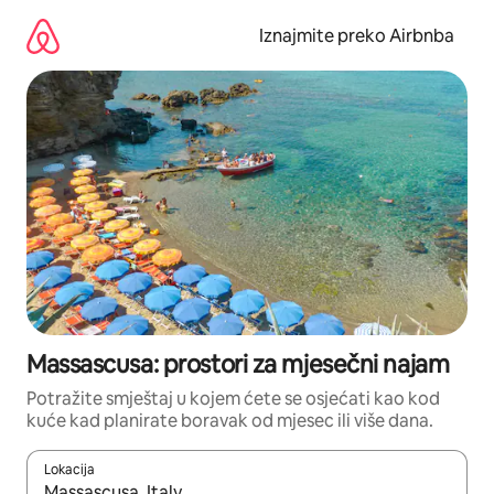
Prijeđi
na
Iznajmite preko Airbnba
sadržaj
Massascusa: prostori za mjesečni najam
Potražite smještaj u kojem ćete se osjećati kao kod
kuće kad planirate boravak od mjesec ili više dana.
Lokacija
Kada budu dostupni rezultati, moći ćete ih pregledati koristeći