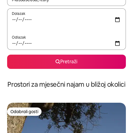
Dolazak
Odlazak
Pretraži
Prostori za mjesečni najam u bližoj okolici
Odabrali gosti
Odabrali gosti