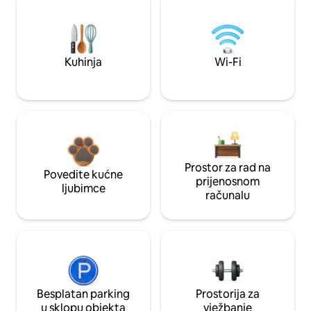
Kuhinja
Wi-Fi
Prostor za rad na
Povedite kućne
prijenosnom
ljubimce
računalu
Besplatan parking
Prostorija za
u sklopu objekta
vježbanje