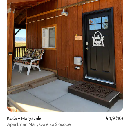
Kuća – Marysvale
Prosječna ocj
4,9 (10)
Apartman Marysvale za 2 osobe