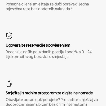
Posebne cijene smještaja za duži boravak i jedna
mjesečna rata bez dodatnih naknada.*
Ugovarajte rezervacije s povjerenjem
Recenzije naših pouzdanih gostiju i podrška 0 – 24
tijekom čitavog boravka u smještaju.
Smještaji s radnim prostorom za digitalne nomade
Obavljate posao dok putujete? Pronađite smještaj za
dugoročni najam s brzim bežičnim internetom i