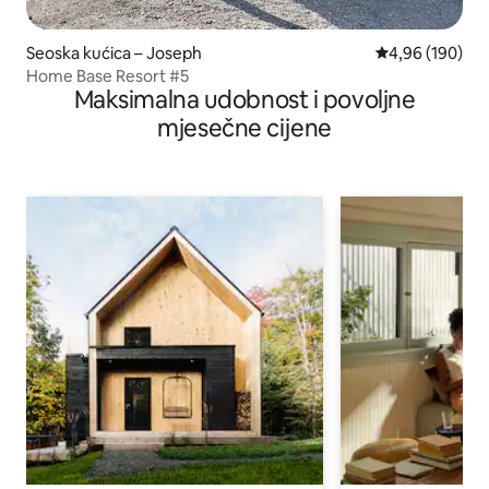
Seoska kućica – Joseph
Prosječna ocjen
4,96 (190)
Home Base Resort #5
Maksimalna udobnost i povoljne
mjesečne cijene