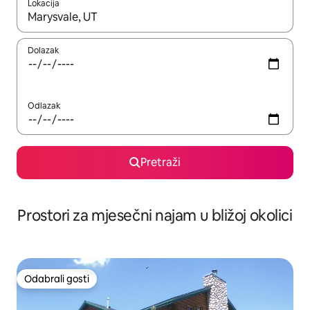
Lokacija
Kada budu dostupni rezultati, moći ćete ih pregledati koristeći
Dolazak
Odlazak
Pretraži
Prostori za mjesečni najam u bližoj okolici
Odabrali gosti
Odabrali gosti