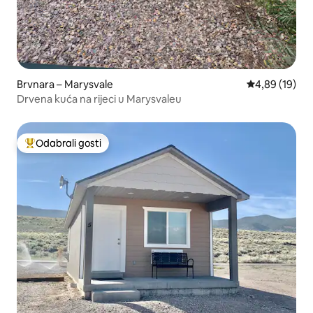
Brvnara – Marysvale
Prosječna ocje
4,89 (19)
Drvena kuća na rijeci u Marysvaleu
Odabrali gosti
Među najviše rangiranima s oznakom „Odabrali gosti”