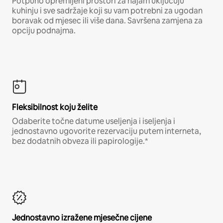
Potpuno opremljeni prostori za najam uključuju
kuhinju i sve sadržaje koji su vam potrebni za ugodan
boravak od mjesec ili više dana. Savršena zamjena za
opciju podnajma.
Fleksibilnost koju želite
Odaberite točne datume useljenja i iseljenja i
jednostavno ugovorite rezervaciju putem interneta,
bez dodatnih obveza ili papirologije.*
Jednostavno izražene mjesečne cijene