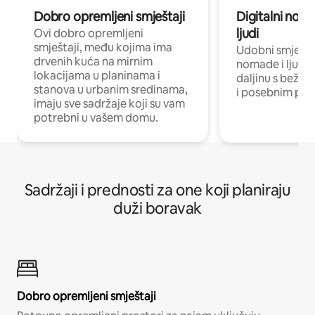
Dobro opremljeni smještaji
Digitalni noma
ljudi
Ovi dobro opremljeni
smještaji, među kojima ima
Udobni smještaj
drvenih kuća na mirnim
nomade i ljude 
lokacijama u planinama i
daljinu s bežič
stanova u urbanim sredinama,
i posebnim pro
imaju sve sadržaje koji su vam
potrebni u vašem domu.
Sadržaji i prednosti za one koji planiraju
duži boravak
Dobro opremljeni smještaji