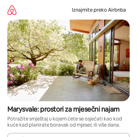
Prijeđi
na
Iznajmite preko Airbnba
sadržaj
Marysvale: prostori za mjesečni najam
Potražite smještaj u kojem ćete se osjećati kao kod
kuće kad planirate boravak od mjesec ili više dana.