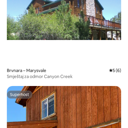
Brvnara – Marysvale
Prosječna
5 (6)
Smještaj za odmor Canyon Creek
Superhost
Superhost