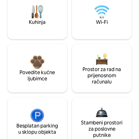
Kuhinja
Wi-Fi
Prostor za rad na
Povedite kućne
prijenosnom
ljubimce
računalu
Stambeni prostori
Besplatan parking
za poslovne
u sklopu objekta
putnike