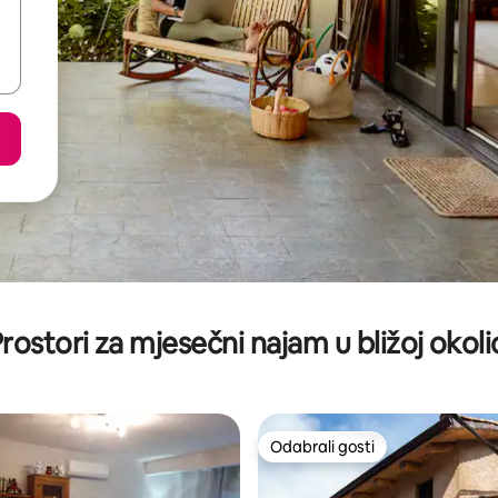
rostori za mjesečni najam u bližoj okoli
Odabrali gosti
Odabrali gosti