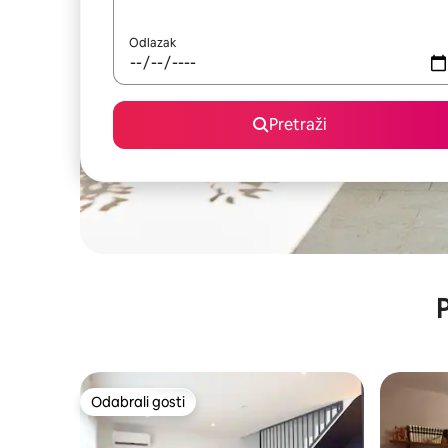
Odlazak
Pretraži
P
Odabrali gosti
Odabrali gosti