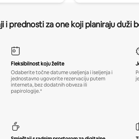
ji i prednosti za one koji planiraju duži 
Fleksibilnost koju želite
J
Odaberite točne datume useljenja i iseljenja i
P
jednostavno ugovorite rezervaciju putem
j
interneta, bez dodatnih obveza ili
papirologije.*
Smještaji s radnim prostorom za digitalne
T