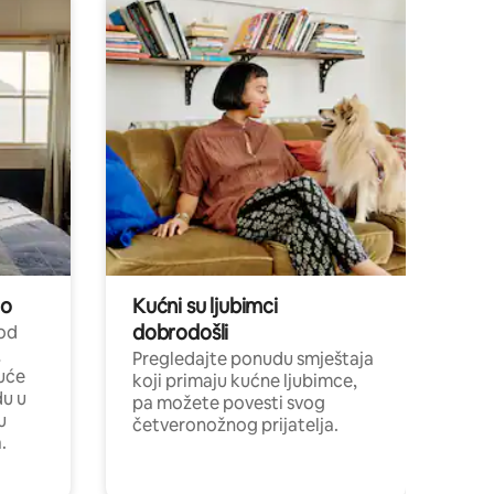
no
Kućni su ljubimci
dobrodošli
 od
,
Pregledajte ponudu smještaja
uće
koji primaju kućne ljubimce,
du u
pa možete povesti svog
u
četveronožnog prijatelja.
.