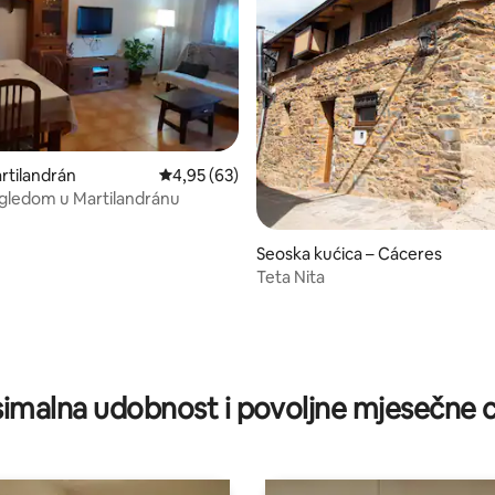
5, recenzija: 14
rtilandrán
Prosječna ocjena: 4,95/5, recenzija: 63
4,95 (63)
gledom u Martilandránu
Seoska kućica – Cáceres‎
Teta Nita
imalna udobnost i povoljne mjesečne c