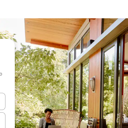
ao
dati koristeći se strelicama prema gore i prema dolje, kao i dodirom i