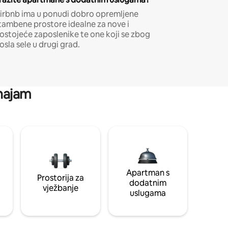
irbnb ima u ponudi dobro opremljene
tambene prostore idealne za nove i
ostojeće zaposlenike te one koji se zbog
osla sele u drugi grad.
 najam
Apartman s
Prostorija za
dodatnim
vježbanje
uslugama