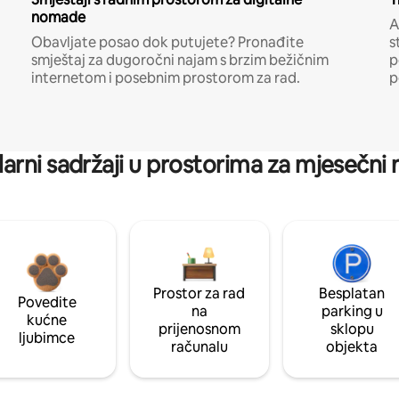
nomade
A
Obavljate posao dok putujete? Pronađite
s
smještaj za dugoročni najam s brzim bežičnim
p
internetom i posebnim prostorom za rad.
p
arni sadržaji u prostorima za mjesečni
Prostor za rad
Besplatan
Povedite
na
parking u
kućne
prijenosnom
sklopu
ljubimce
računalu
objekta