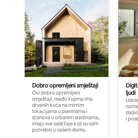
Dobro opremljeni smještaji
Digit
ljudi
Ovi dobro opremljeni
smještaji, među kojima ima
Udobn
drvenih kuća na mirnim
nomad
lokacijama u planinama i
dalji
stanova u urbanim sredinama,
i pos
imaju sve sadržaje koji su vam
potrebni u vašem domu.