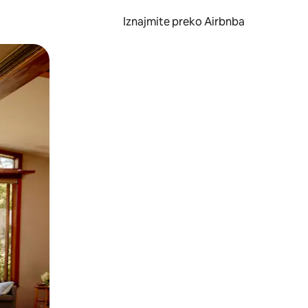
Iznajmite preko Airbnba
li prelaskom prstom po zaslonu.