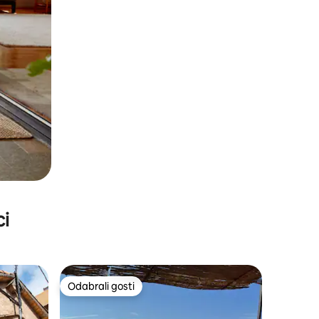
ci
Odabrali gosti
Odabrali gosti