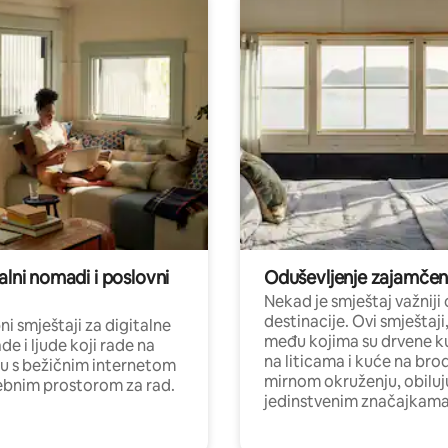
alni nomadi i poslovni
Oduševljenje zajamče
Nekad je smještaj važniji
destinacije. Ovi smještaji
i smještaji za digitalne
među kojima su drvene k
e i ljude koji rade na
na liticama i kuće na bro
nu s bežičnim internetom
mirnom okruženju, obiluj
ebnim prostorom za rad.
jedinstvenim značajkama