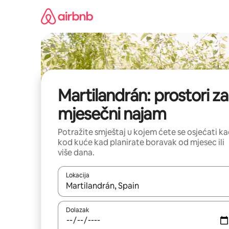
Prijeđi
na
sadržaj
Martilandrán: prostori za
mjesečni najam
Potražite smještaj u kojem ćete se osjećati k
kod kuće kad planirate boravak od mjesec ili
više dana.
Lokacija
Kada budu dostupni rezultati, moći ćete ih pregle
Dolazak