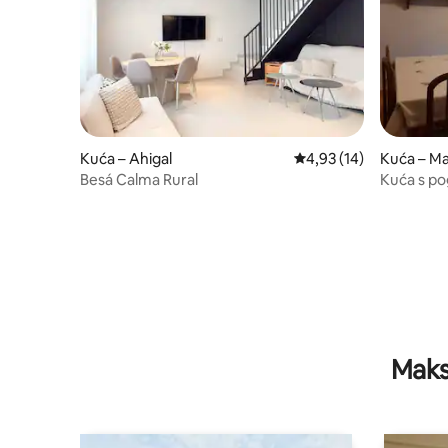
Kuća – Ahigal
Prosječna ocjena: 4,93/
4,93 (14)
Kuća – Ma
Besá Calma Rural
Kuća s po
Maks