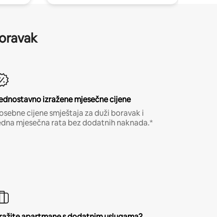
boravak
ednostavno izražene mjesečne cijene
osebne cijene smještaja za duži boravak i
edna mjesečna rata bez dodatnih naknada.*
ražite apartmane s dodatnim uslugama?