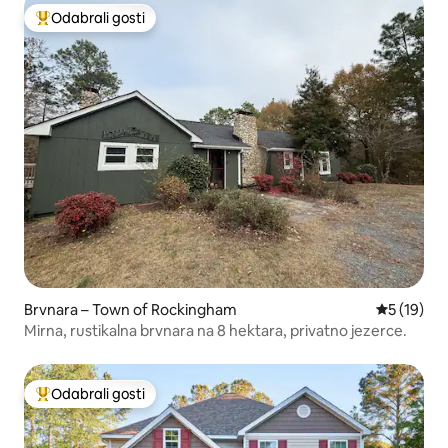
Odabrali gosti
Među najviše rangiranima s oznakom „Odabrali gosti”
Brvnara – Town of Rockingham
Prosječna 
5 (19)
Mirna, rustikalna brvnara na 8 hektara, privatno jezerce.
Odabrali gosti
Među najviše rangiranima s oznakom „Odabrali gosti”