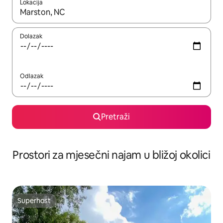
Lokacija
Kada budu dostupni rezultati, moći ćete ih pregledati koristeći
Dolazak
Odlazak
Pretraži
Prostori za mjesečni najam u bližoj okolici
Superhost
Superhost