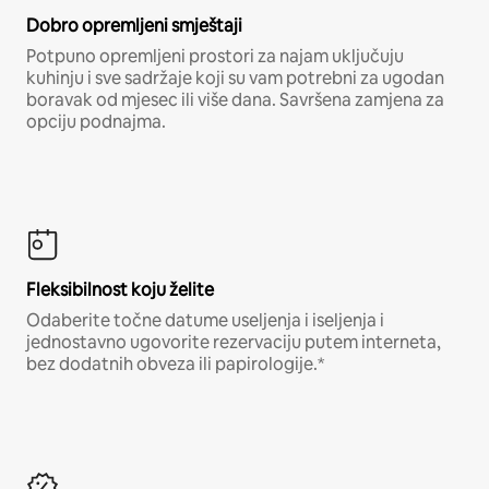
Dobro opremljeni smještaji
Potpuno opremljeni prostori za najam uključuju
kuhinju i sve sadržaje koji su vam potrebni za ugodan
boravak od mjesec ili više dana. Savršena zamjena za
opciju podnajma.
Fleksibilnost koju želite
Odaberite točne datume useljenja i iseljenja i
jednostavno ugovorite rezervaciju putem interneta,
bez dodatnih obveza ili papirologije.*