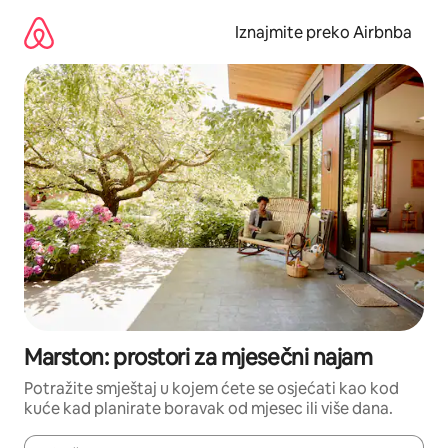
Prijeđi
na
Iznajmite preko Airbnba
sadržaj
Marston: prostori za mjesečni najam
Potražite smještaj u kojem ćete se osjećati kao kod
kuće kad planirate boravak od mjesec ili više dana.