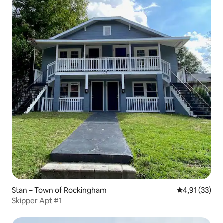
Stan – Town of Rockingham
Prosječna ocje
4,91 (33)
Skipper Apt #1