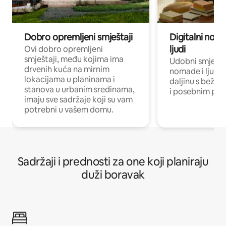
Dobro opremljeni smještaji
Digitalni noma
ljudi
Ovi dobro opremljeni
smještaji, među kojima ima
Udobni smještaj
drvenih kuća na mirnim
nomade i ljude 
lokacijama u planinama i
daljinu s bežič
stanova u urbanim sredinama,
i posebnim pro
imaju sve sadržaje koji su vam
potrebni u vašem domu.
Sadržaji i prednosti za one koji planiraju
duži boravak