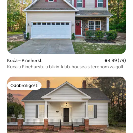
Kuća – Pinehurst
Prosječna ocje
4,99 (79)
Kuća u Pinehurstu u blizini klub-housea s terenom za golf
Odabrali gosti
Odabrali gosti