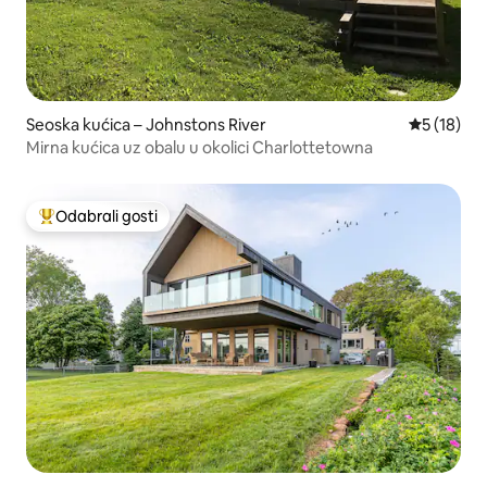
Seoska kućica – Johnstons River
Prosječna 
5 (18)
Mirna kućica uz obalu u okolici Charlottetowna
Odabrali gosti
Među najviše rangiranima s oznakom „Odabrali gosti”