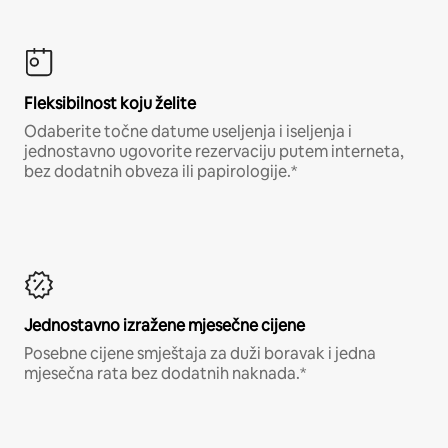
Fleksibilnost koju želite
Odaberite točne datume useljenja i iseljenja i
jednostavno ugovorite rezervaciju putem interneta,
bez dodatnih obveza ili papirologije.*
Jednostavno izražene mjesečne cijene
Posebne cijene smještaja za duži boravak i jedna
mjesečna rata bez dodatnih naknada.*