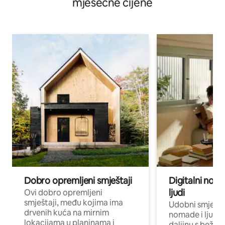
mjesečne cijene
Dobro opremljeni smještaji
Digitalni noma
ljudi
Ovi dobro opremljeni
smještaji, među kojima ima
Udobni smještaj
drvenih kuća na mirnim
nomade i ljude 
lokacijama u planinama i
daljinu s bežič