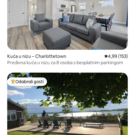
Kuća u nizu – Charlottetown
Prosječna ocjen
4,99 (153)
Predivna kuća u nizu za 8 osoba s besplatnim parkingom
Odabrali gosti
Među najviše rangiranima s oznakom „Odabrali gosti”