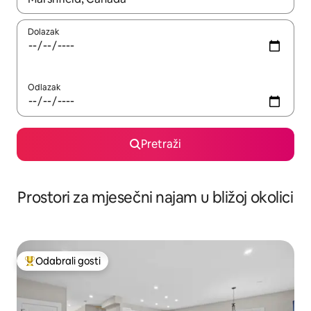
Dolazak
Odlazak
Pretraži
Prostori za mjesečni najam u bližoj okolici
Odabrali gosti
Među najviše rangiranima s oznakom „Odabrali gosti”