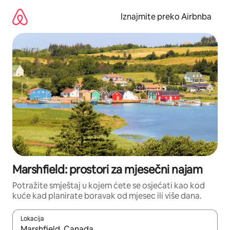
Prijeđi
na
Iznajmite preko Airbnba
sadržaj
Marshfield: prostori za mjesečni najam
Potražite smještaj u kojem ćete se osjećati kao kod
kuće kad planirate boravak od mjesec ili više dana.
Lokacija
Kada budu dostupni rezultati, moći ćete ih pregledati koristeći