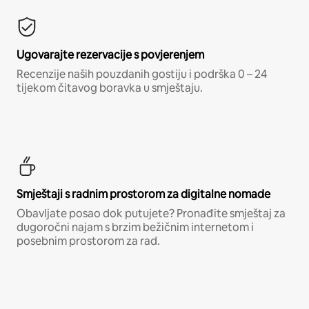
Ugovarajte rezervacije s povjerenjem
Recenzije naših pouzdanih gostiju i podrška 0 – 24
tijekom čitavog boravka u smještaju.
Smještaji s radnim prostorom za digitalne nomade
Obavljate posao dok putujete? Pronađite smještaj za
dugoročni najam s brzim bežičnim internetom i
posebnim prostorom za rad.