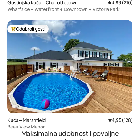
Gostinjska kuća – Charlottetown
Prosječna ocjen
4,89 (210)
Wharfside – Waterfront + Downtown + Victoria Park
Odabrali gosti
Među najviše rangiranima s oznakom „Odabrali gosti”
Kuća – Marshfield
Prosječna ocjen
4,95 (128)
Beau View Manor
Maksimalna udobnost i povoljne