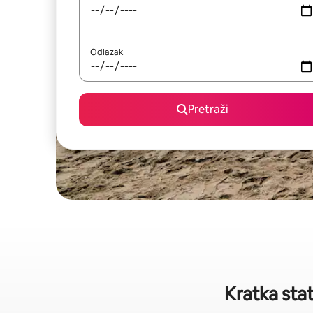
Odlazak
Pretraži
Kratka sta