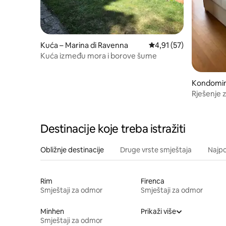
Kuća – Marina di Ravenna
Prosječna ocjena: 4,91/
4,91 (57)
Kuća između mora i borove šume
Kondomini
a
Rješenje z
Destinacije koje treba istražiti
Obližnje destinacije
Druge vrste smještaja
Najpo
Rim
Firenca
Smještaji za odmor
Smještaji za odmor
Minhen
Prikaži više
Smještaji za odmor