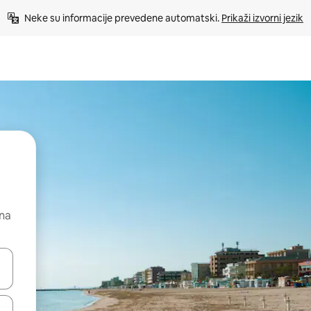
Neke su informacije prevedene automatski. 
Prikaži izvorni jezik
 na
dati koristeći se strelicama prema gore i prema dolje, kao i dodirom i