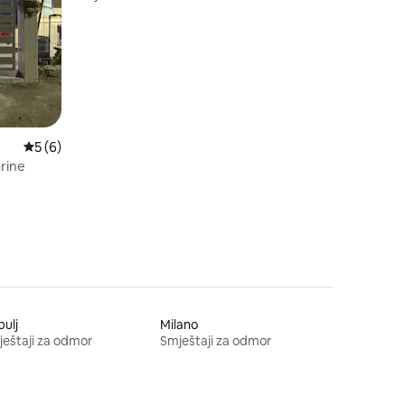
Prosječna ocjena: 5/5, recenzija: 6
5 (6)
rine
ulj
Milano
eštaji za odmor
Smještaji za odmor