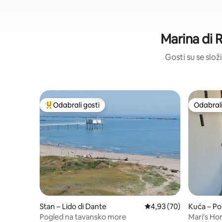
Marina di 
Gosti su se složi
Odabrali gosti
Odabrali
Među najviše rangiranima s oznakom „Odabrali gosti”
Odabrali
Stan – Lido di Dante
Prosječna ocjena: 4,93/
4,93 (70)
Kuća – Po
Pogled na tavansko more
Mari's Ho