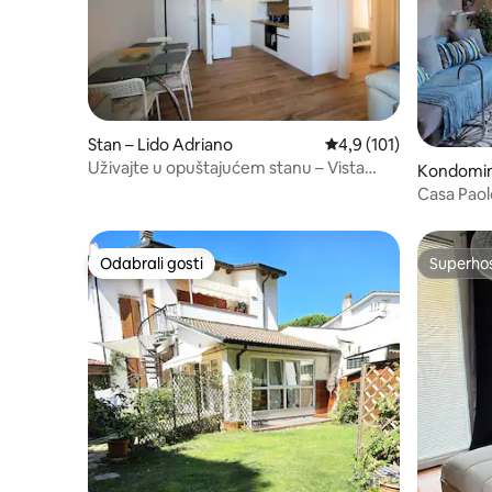
Stan – Lido Adriano
Prosječna ocjena: 4,9/5
4,9 (101)
Uživajte u opuštajućem stanu – Vista
Kondomini
Mare –
Casa Paol
Odabrali gosti
Superho
Odabrali gosti
Superho