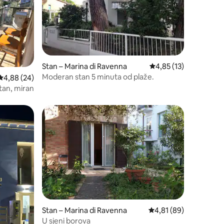
Stan – Marina di Ravenna
Prosječna ocjena: 4,85
4,85 (13)
Moderan stan 5 minuta od plaže.
Prosječna ocjena: 4,88/5, recenzija: 24
4,88 (24)
tan, miran
Stan – Marina di Ravenna
Prosječna ocjena: 4,81
4,81 (89)
U sjeni borova