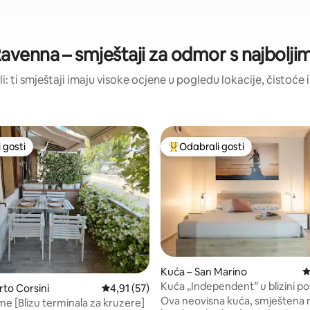
Ravenna – smještaji za odmor s najbolj
li: ti smještaji imaju visoke ocjene u pogledu lokacije, čistoće i
 gosti
Odabrali gosti
 gosti
Među najviše rangiranima s oz
Kuća – San Marino
P
Kuća „Independent” u blizini p
5, recenzija: 70
rto Corsini
Prosječna ocjena: 4,91/5, recenzija: 57
4,91 (57)
centra
Ova neovisna kuća, smještena 
me [Blizu terminala za kruzere]