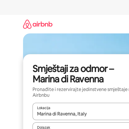
Prijeđi
na
sadržaj
Smještaji za odmor –
Marina di Ravenna
Pronađite i rezervirajte jedinstvene smještaje
Airbnbu
Lokacija
Kada budu dostupni rezultati, moći ćete ih pregle
Dolazak