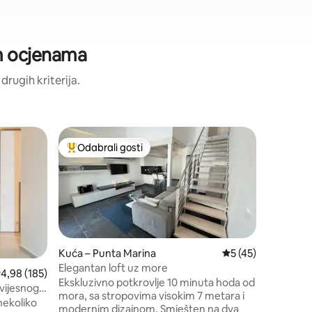
im ocjenama
 drugih kriterija.
Stan – Ma
Odabrali gosti
Odabral
nakom „Odabrali gosti”
Među najviše rangiranima s oznakom „Odabrali gosti”
Odabral
Flying Ju
Flying Ju
to welcom
Ravenna! Bilo da se radi o ljubavn
odmoru il
ćete pron
opuštanje. Stan, moderan i svi
opremlje
Kuća – Punta Marina
Prosječna ocjena: 5
5 (45)
svoje go
Elegantan loft uz more
rosječna ocjena: 4,98/5, recenzija: 185
4,98 (185)
provedeno
Ekskluzivno potkrovlje 10 minuta hoda od
ovijesnog
ili u bo
mora, sa stropovima visokim 7 metara i
nekoliko
mora ima 
modernim dizajnom. Smješten na dva