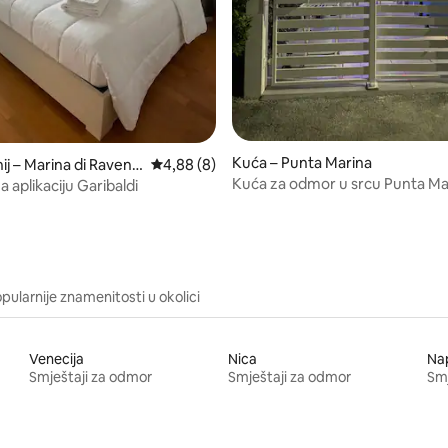
5, recenzija: 57
Kuća – Punta Marina
j – Marina di Ravenn
Prosječna ocjena: 4,88/5, recenzija: 8
4,88 (8)
Kuća za odmor u srcu Punta Ma
a aplikaciju Garibaldi
pularnije znamenitosti u okolici
Venecija
Nica
Nap
Smještaji za odmor
Smještaji za odmor
Smj