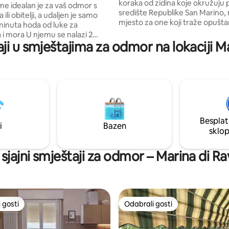
koraka od zidina koje okružuju 
me idealan je za vaš odmor s
središte Republike San Marino, n
a ili obitelji, a udaljen je samo
mjesto za one koji traže opušta
minuta hoda od luke za
privatnost i prekrasan pogled n
jemu se nalazi 2
planine. Kuća, moderna i s paž
aji u smještajima za odmor na lokaciji M
obe, dnevni boravak s
posvećenom detaljima, savršen
m kaučom na razvlačenje i 2
obitelji, parove ili male grupe koj
 s tušem, a može primiti do 7
doživjeti nezaboravno iskustvo. V
dobro organizirani prostori osmi
 vam je potrebno za pripremu
za svaku udobnost. Besplatan p
i balkon
nekoliko koraka od ulaznih vrat
pristupa iz spavaće sobe
ljubimci su dobrodošli
rednje dvorište s roštiljem i
Besplat
 blagovanje na otvorenom
i
Bazen
sklo
parking na ulici uz stan.
 sjajni smještaji za odmor – Marina di R
 gosti
Odabrali gosti
 gosti
Odabrali gosti