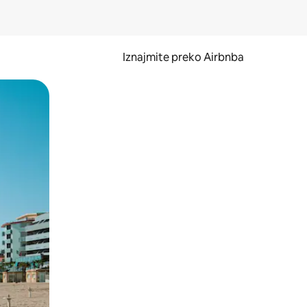
Iznajmite preko Airbnba
li prelaskom prstom po zaslonu.