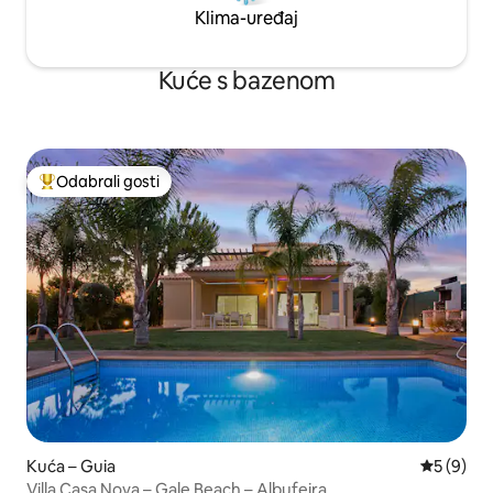
Klima-uređaj
Kuće s bazenom
Odabrali gosti
Među najviše rangiranima s oznakom „Odabrali gosti”
Kuća – Guia
Prosječna
5 (9)
Villa Casa Nova – Gale Beach – Albufeira