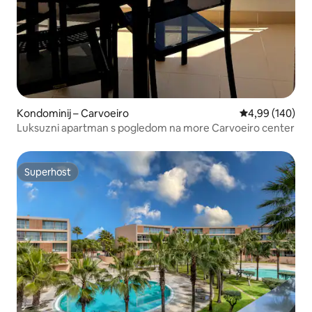
Kondominij – Carvoeiro
Prosječna ocjen
4,99 (140)
Luksuzni apartman s pogledom na more Carvoeiro center
Superhost
Superhost