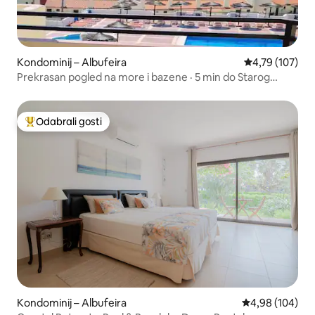
Kondominij – Albufeira
Prosječna ocjen
4,79 (107)
Prekrasan pogled na more i bazene · 5 min do Starog
grada/plaže
Odabrali gosti
Među najviše rangiranima s oznakom „Odabrali gosti”
Kondominij – Albufeira
Prosječna ocjen
4,98 (104)