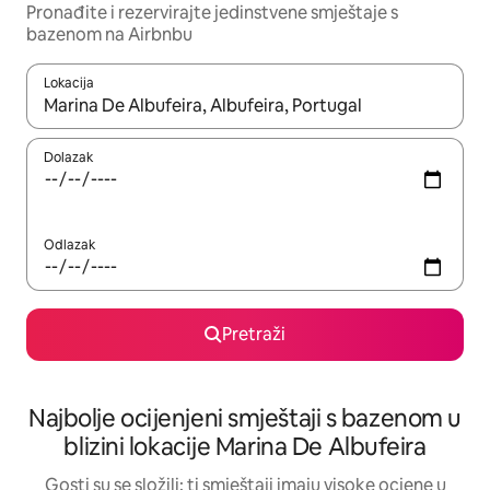
Pronađite i rezervirajte jedinstvene smještaje s
bazenom na Airbnbu
Lokacija
Kada budu dostupni rezultati, moći ćete ih pregledati koristeći
Dolazak
Odlazak
Pretraži
Najbolje ocijenjeni smještaji s bazenom u
blizini lokacije Marina De Albufeira
Gosti su se složili: ti smještaji imaju visoke ocjene u