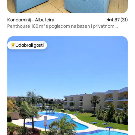
Kondominij – Albufeira
Prosječna ocje
4,87 (31)
Penthouse 160 m² s pogledom na bazen i privatnom
hidromasažnom kadom
Odabrali gosti
Među najviše rangiranima s oznakom „Odabrali gosti”