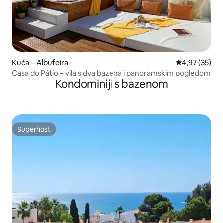
Kuća – Albufeira
Prosječna ocje
4,97 (35)
Casa do Pátio – vila s dva bazena i panoramskim pogledom
Kondominiji s bazenom
Superhost
Superhost