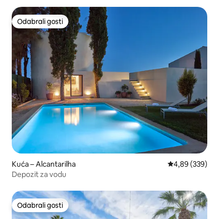
Odabrali gosti
Odabrali gosti
Kuća – Alcantarilha
Prosječna ocjen
4,89 (339)
Depozit za vodu
Odabrali gosti
Odabrali gosti