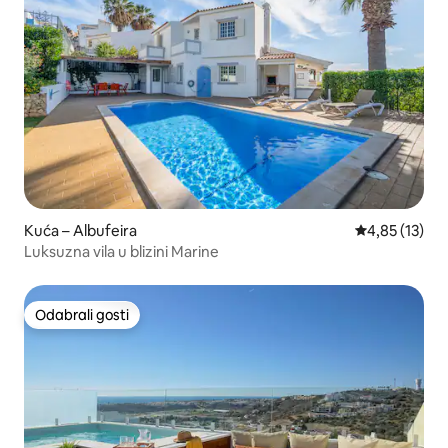
Kuća – Albufeira
Prosječna ocje
4,85 (13)
Luksuzna vila u blizini Marine
Odabrali gosti
Odabrali gosti