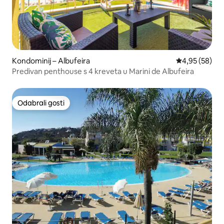
Kondominij – Albufeira
Prosječna ocje
4,95 (58)
Predivan penthouse s 4 kreveta u Marini de Albufeira
Odabrali gosti
Odabrali gosti