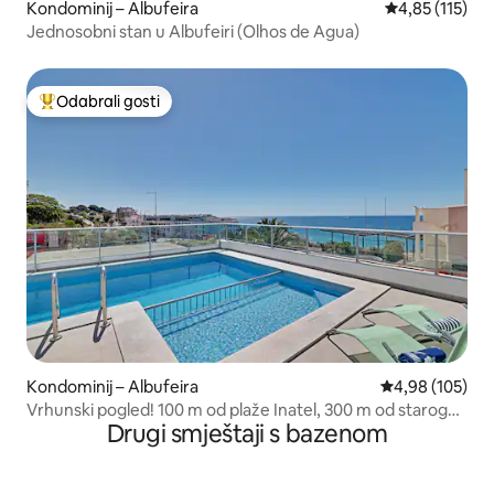
Kondominij – Albufeira
Prosječna ocje
4,85 (115)
Jednosobni stan u Albufeiri (Olhos de Agua)
Odabrali gosti
Među najviše rangiranima s oznakom „Odabrali gosti”
Kondominij – Albufeira
Prosječna ocjen
4,98 (105)
Vrhunski pogled! 100 m od plaže Inatel, 300 m od starog
Drugi smještaji s bazenom
grada