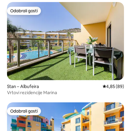
Odabrali gosti
Odabrali gosti
Stan – Albufeira
Prosječna ocje
4,85 (89)
Vrtovi rezidencije Marina
Odabrali gosti
Odabrali gosti