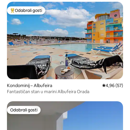
Odabrali gosti
Među najviše rangiranima s oznakom „Odabrali gosti”
Kondominij – Albufeira
Prosječna ocje
4,96 (57)
Fantastičan stan u marini Albufeira Orada
Odabrali gosti
Odabrali gosti