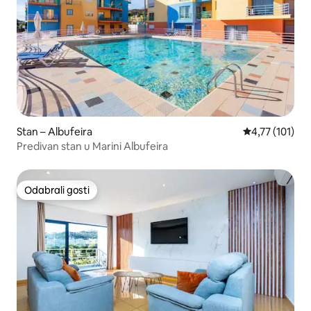
Stan – Albufeira
Prosječna ocje
4,77 (101)
Predivan stan u Marini Albufeira
Odabrali gosti
Odabrali gosti