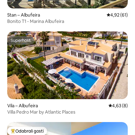
Stan – Albufeira
Prosječna ocje
4,92 (61)
Bonito T1 - Marina Albufeira
Superhost
Superhost
Vila – Albufeira
Prosječna ocj
4,63 (8)
Villa Pedro Mar by Atlantic Places
Odabrali gosti
Među najviše rangiranima s oznakom „Odabrali gosti”