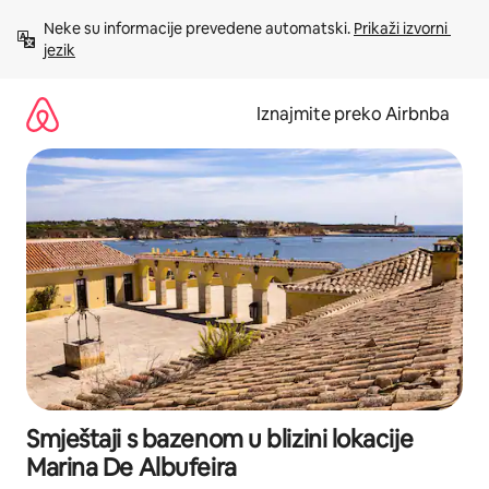
Prijeđi
Neke su informacije prevedene automatski. 
Prikaži izvorni 
na
jezik
sadržaj
Iznajmite preko Airbnba
Smještaji s bazenom u blizini lokacije
Marina De Albufeira