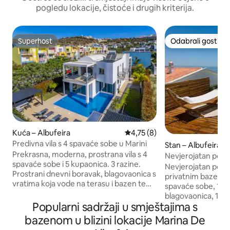
pogledu lokacije, čistoće i drugih kriterija.
Superhost
Odabrali gosti
Superhost
Odabrali gosti
Kuća – Albufeira
Prosječna ocjena: 4,75/5, rece
4,75 (8)
Predivna vila s 4 spavaće sobe u Marini
Stan – Albufeira
Prekrasna, moderna, prostrana vila s 4
Nevjerojatan pogl
spavaće sobe i 5 kupaonica. 3 razine.
180°/grijani privat
Nevjerojatan pogl
Prostrani dnevni boravak, blagovaonica s
privatnim bazenom 
vratima koja vode na terasu i bazen te
spavaće sobe, 1 dn
potpuno opremljena kuhinja. Gornji kat
blagovaonica, 1 p
sa spavaćim sobama, 2 s vlastitim
Popularni sadržaji u smještajima s
kuhinja, 2 kupaoni
kupaonicama i privatnim balkonima i
obnovljen i potpu
bazenom u blizini lokacije Marina De
klima-uređajem. Eksterijer s vanjskom
i elegantan. Fanta