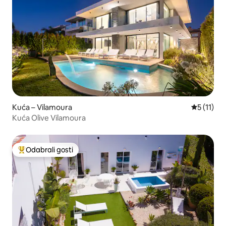
Kuća – Vilamoura
Prosječna 
5 (11)
Kuća Olive Vilamoura
Odabrali gosti
Među najviše rangiranima s oznakom „Odabrali gosti”