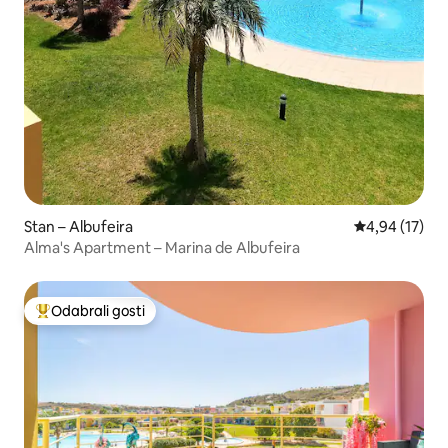
Stan – Albufeira
Prosječna ocje
4,94 (17)
Alma's Apartment – Marina de Albufeira
Odabrali gosti
Među najviše rangiranima s oznakom „Odabrali gosti”