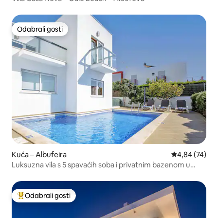
Odabrali gosti
Odabrali gosti
Kuća – Albufeira
Prosječna ocje
4,84 (74)
Luksuzna vila s 5 spavaćih soba i privatnim bazenom u
marini Albufeira
Odabrali gosti
Među najviše rangiranima s oznakom „Odabrali gosti”