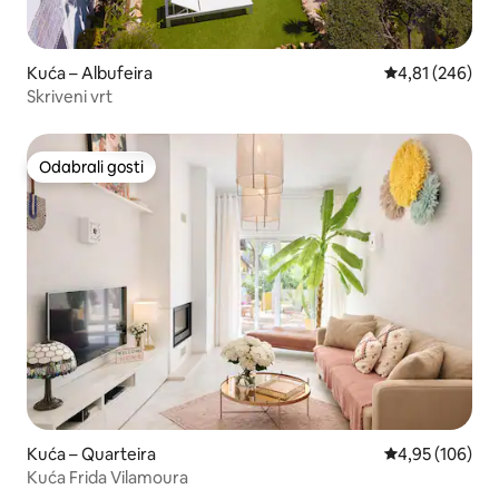
Kuća – Albufeira
Prosječna ocjen
4,81 (246)
Skriveni vrt
Odabrali gosti
Odabrali gosti
Kuća – Quarteira
Prosječna ocjen
4,95 (106)
Kuća Frida Vilamoura