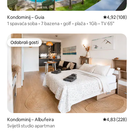
Kondominij – Guia
Prosječna ocjen
4,92 (108)
1 spavaća soba • 7 bazena • golf • plaža • 1Gb • TV 65”
Odabrali gosti
Odabrali gosti
Kondominij – Albufeira
Prosječna ocjen
4,83 (228)
Svijetli studio apartman