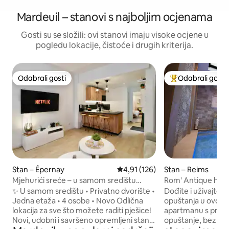
Mardeuil – stanovi s najboljim ocjenama
Gosti su se složili: ovi stanovi imaju visoke ocjene u
pogledu lokacije, čistoće i drugih kriterija.
Odabrali gosti
Odabrali gosti
Odabrali gosti
Među najviše ran
Stan – Épernay
Prosječna ocjena: 4,91/5, recenz
4,91 (126)
Stan – Reims
Mjehurići sreće – u samom središtu
Rom' Antique hipe
Épernaya
toplom vodom
✨ U samom središtu • Privatno dvorište •
Dođite i uživajte u
Jedna etaža • 4 osobe • Novo Odlična
opuštanja u ovo
lokacija za sve što možete raditi pješice!
apartmanu s priv
Novi, udobni i savršeno opremljeni stan.
opuštanje, bez po