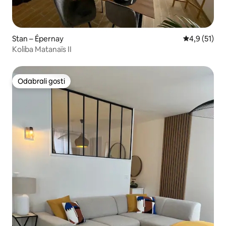
Stan – Épernay
Prosječna oc
4,9 (51)
Koliba Matanaïs II
Odabrali gosti
Odabrali gosti