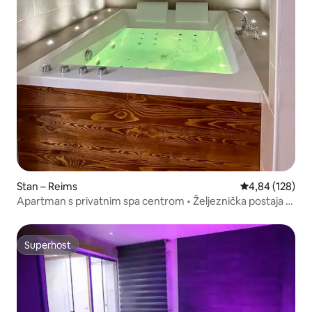
Stan – Reims
Prosječna ocjen
4,84 (128)
Apartman s privatnim spa centrom • Željeznička postaja •
Reims
Superhost
Superhost