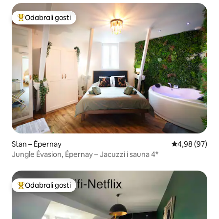
Odabrali gosti
Među najviše rangiranima s oznakom „Odabrali gosti”
Stan – Épernay
Prosječna ocje
4,98 (97)
Jungle Évasion, Épernay – Jacuzzi i sauna 4*
Odabrali gosti
Među najviše rangiranima s oznakom „Odabrali gosti”