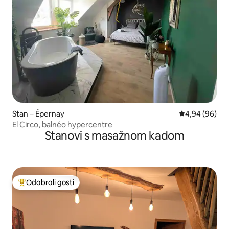
Stan – Épernay
Prosječna ocje
4,94 (96)
El Circo, balnéo hypercentre
Stanovi s masažnom kadom
Odabrali gosti
Među najviše rangiranima s oznakom „Odabrali gosti”