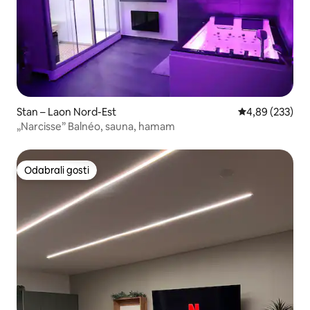
Stan – Laon Nord-Est
Prosječna ocjen
4,89 (233)
„Narcisse” Balnéo, sauna, hamam
Odabrali gosti
Odabrali gosti