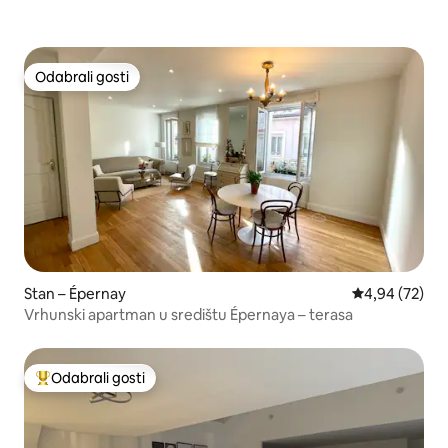
Odabrali gosti
Odabrali gosti
Stan – Épernay
Prosječna ocje
4,94 (72)
Vrhunski apartman u središtu Épernaya – terasa
Odabrali gosti
Među najviše rangiranima s oznakom „Odabrali gosti”