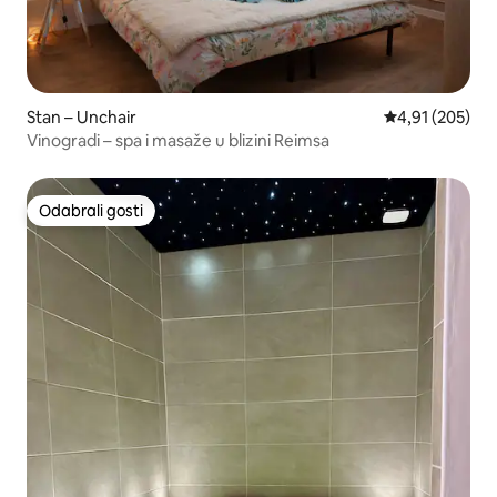
Stan – Unchair
Prosječna ocjen
4,91 (205)
Vinogradi – spa i masaže u blizini Reimsa
Odabrali gosti
Odabrali gosti