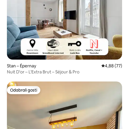
Stan – Épernay
Prosječna ocje
4,88 (77)
Nuit D'or – L'Extra Brut – Séjour & Pro
Odabrali gosti
Odabrali gosti