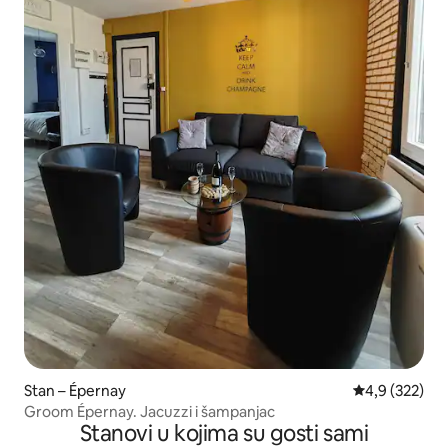
Stan – Épernay
Prosječna ocje
4,9 (322)
Groom Épernay. Jacuzzi i šampanjac
Stanovi u kojima su gosti sami