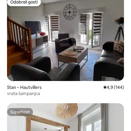
Odabrali gosti
Odabrali gosti
Stan – Hautvillers
Prosječna ocje
4,9 (144)
vrata šampanjca
Superhost
Superhost