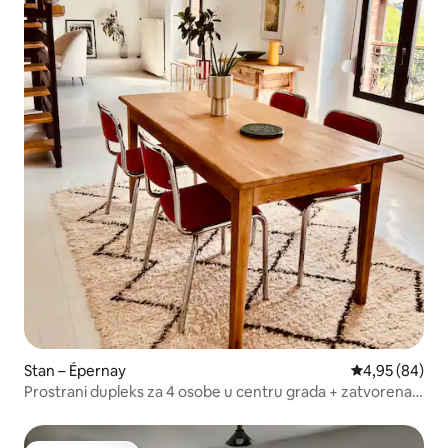
Stan – Épernay
Prosječna ocje
4,95 (84)
Prostrani dupleks za 4 osobe u centru grada + zatvorena
garaža