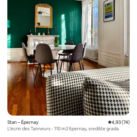
Stan – Épernay
Prosječna ocje
4,93 (74)
L'écrin des Tanneurs - 110 m2 Epernay, središte grada