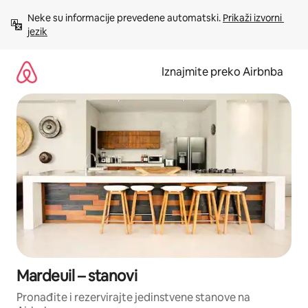
Prijeđi
Neke su informacije prevedene automatski. 
Prikaži izvorni 
na
jezik
sadržaj
Iznajmite preko Airbnba
Mardeuil – stanovi
Pronađite i rezervirajte jedinstvene stanove na