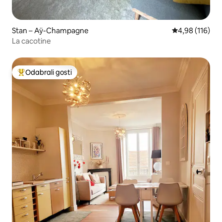
Stan – Aÿ-Champagne
Prosječna ocjen
4,98 (116)
La cacotine
Odabrali gosti
Među najviše rangiranima s oznakom „Odabrali gosti”