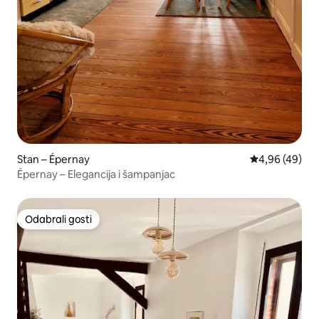
Stan – Épernay
Prosječna ocje
4,96 (49)
Épernay – Elegancija i šampanjac
Odabrali gosti
Odabrali gosti