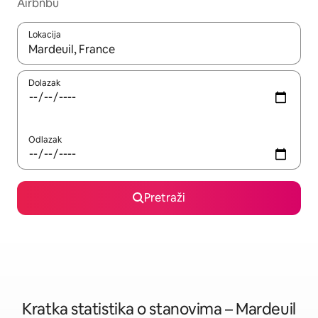
Airbnbu
Lokacija
Kada budu dostupni rezultati, moći ćete ih pregledati koristeći
Dolazak
Odlazak
Pretraži
Kratka statistika o stanovima – Mardeuil