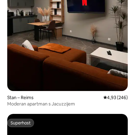
Stan – Reims
Prosječna ocjen
4,93 (246)
Moderan apartman s Jacuzzijem
Superhost
Superhost