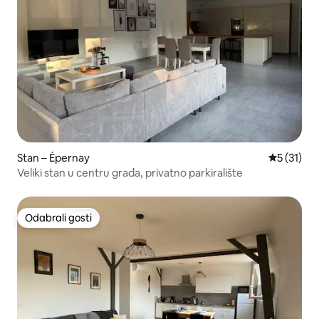
Stan – Épernay
Prosječna 
5 (31)
Veliki stan u centru grada, privatno parkiralište
Odabrali gosti
Odabrali gosti