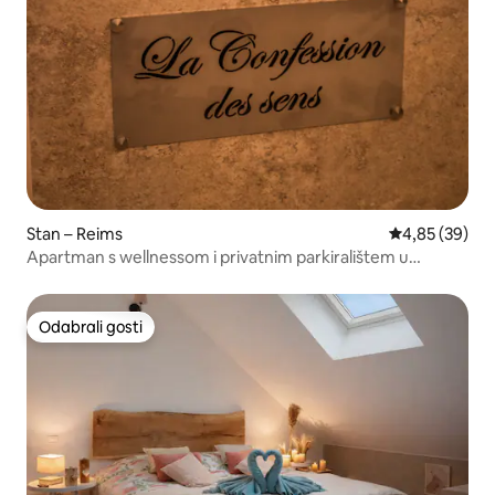
Stan – Reims
Prosječna ocje
4,85 (39)
Apartman s wellnessom i privatnim parkiralištem u
samom središtu Reimsa
Odabrali gosti
Odabrali gosti