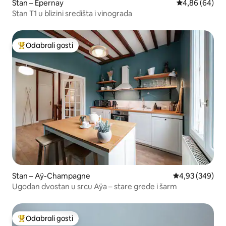
Stan – Épernay
Prosječna ocje
4,86 (64)
Stan T1 u blizini središta i vinograda
Odabrali gosti
Među najviše rangiranima s oznakom „Odabrali gosti”
Stan – Aÿ-Champagne
Prosječna ocjen
4,93 (349)
Ugodan dvostan u srcu Aÿa – stare grede i šarm
Odabrali gosti
Među najviše rangiranima s oznakom „Odabrali gosti”