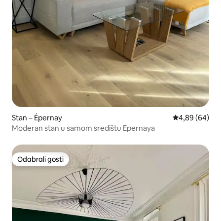
Stan – Épernay
Prosječna ocje
4,89 (64)
Moderan stan u samom središtu Epernaya
Odabrali gosti
Odabrali gosti