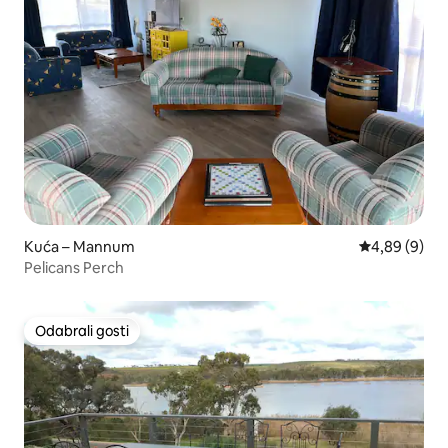
Kuća – Mannum
Prosječna ocj
4,89 (9)
Pelicans Perch
Odabrali gosti
Odabrali gosti