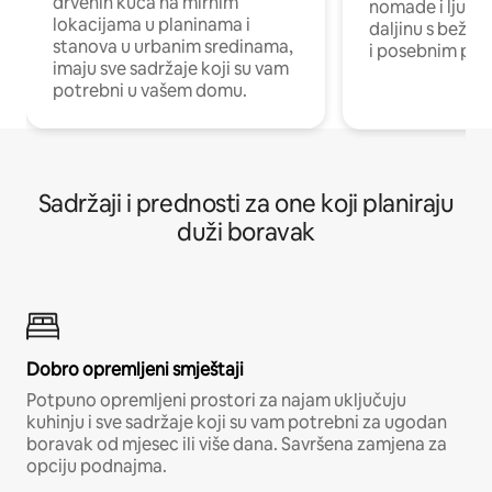
drvenih kuća na mirnim
nomade i ljude 
lokacijama u planinama i
daljinu s bežič
stanova u urbanim sredinama,
i posebnim pro
imaju sve sadržaje koji su vam
potrebni u vašem domu.
Sadržaji i prednosti za one koji planiraju
duži boravak
Dobro opremljeni smještaji
Potpuno opremljeni prostori za najam uključuju
kuhinju i sve sadržaje koji su vam potrebni za ugodan
boravak od mjesec ili više dana. Savršena zamjena za
opciju podnajma.