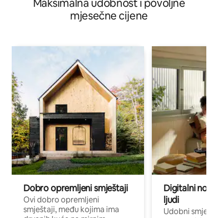
Maksimalna udobnost i povoljne
rijeke pješice
mjesečne cijene
Dobro opremljeni smještaji
Digitalni noma
ljudi
Ovi dobro opremljeni
smještaji, među kojima ima
Udobni smještaj