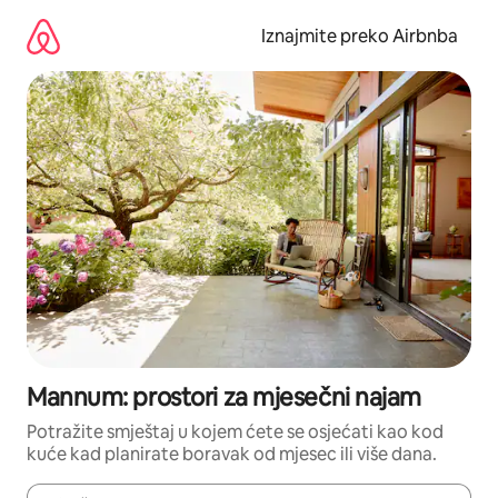
Prijeđi
na
Iznajmite preko Airbnba
sadržaj
Mannum: prostori za mjesečni najam
Potražite smještaj u kojem ćete se osjećati kao kod
kuće kad planirate boravak od mjesec ili više dana.