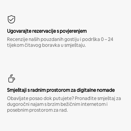
Ugovarajte rezervacije s povjerenjem
Recenzije naših pouzdanih gostiju i podrška 0 – 24
tijekom čitavog boravka u smještaju.
Smještaji s radnim prostorom za digitalne nomade
Obavljate posao dok putujete? Pronađite smještaj za
dugoročni najam s brzim bežičnim internetom i
posebnim prostorom za rad.