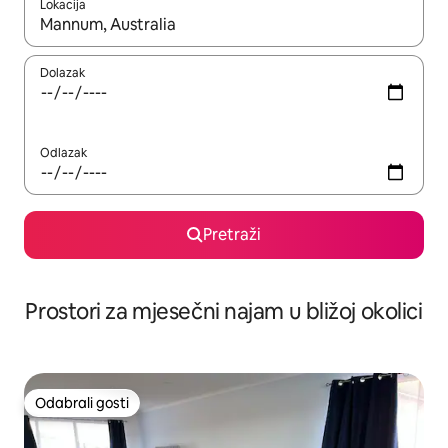
Lokacija
Kada budu dostupni rezultati, moći ćete ih pregledati koristeći
Dolazak
Odlazak
Pretraži
Prostori za mjesečni najam u bližoj okolici
Odabrali gosti
Odabrali gosti