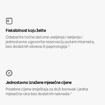
Fleksibilnost koju želite
Odaberite točne datume useljenja i iseljenja i
jednostavno ugovorite rezervaciju putem interneta,
bez dodatnih obveza ili papirologije.*
Jednostavno izražene mjesečne cijene
Posebne cijene smještaja za duži boravak i jedna
mjesečna rata bez dodatnih naknada.*