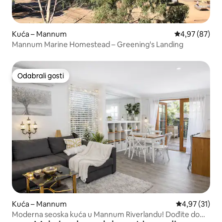
Kuća – Mannum
Prosječna ocje
4,97 (87)
Mannum Marine Homestead – Greening's Landing
Odabrali gosti
Odabrali gosti
Kuća – Mannum
Prosječna ocje
4,97 (31)
Moderna seoska kuća u Mannum Riverlandu! Dođite do