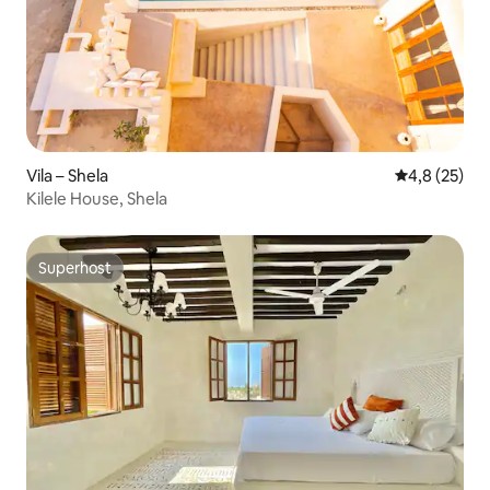
Vila – Shela
Prosječna ocj
4,8 (25)
Kilele House, Shela
Superhost
Superhost