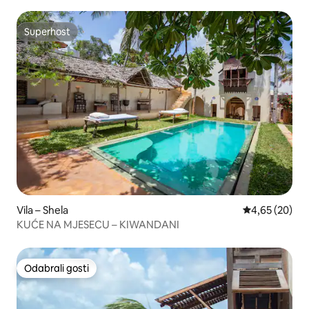
Superhost
Superhost
Vila – Shela
Prosječna ocje
4,65 (20)
KUĆE NA MJESECU – KIWANDANI
Odabrali gosti
Odabrali gosti