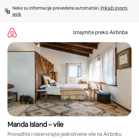
Prijeđi
Neke su informacije prevedene automatski. 
Prikaži izvorni 
na
jezik
sadržaj
Iznajmite preko Airbnba
Manda Island – vile
Pronađite i rezervirajte jedinstvene vile na Airbnbu