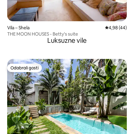
Vila – Shela
Prosječna ocje
4,98 (44)
THE MOON HOUSES - Betty's suite
Luksuzne vile
Odabrali gosti
Odabrali gosti