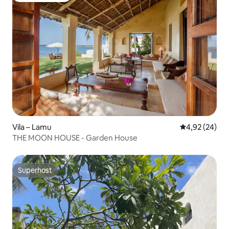
Vila – Lamu
Prosječna ocje
4,92 (24)
THE MOON HOUSE - Garden House
Superhost
Superhost