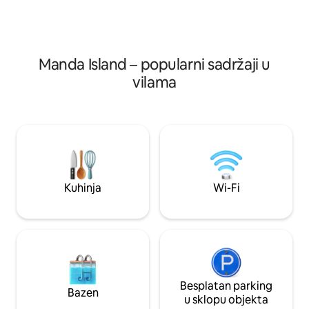
vrhunsku udobnost s autentičnim
boravak potpuno 
šarmom i toplim lokalnim
za obitelji i ljubitel
gostoprimstvom.
Manda Island – popularni sadržaji u
vilama
Kuhinja
Wi-Fi
Besplatan parking
Bazen
u sklopu objekta