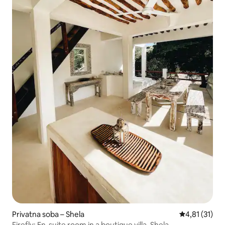
Privatna soba – Shela
Prosječna ocj
4,81 (31)
Firefly: En-suite room in a boutique villa, Shela