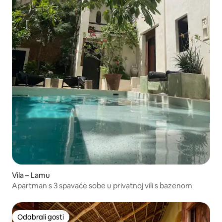
Vila – Lamu
Apartman s 3 spavaće sobe u privatnoj vili s bazenom
Odabrali gosti
Odabrali gosti