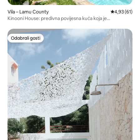
Vila – Lamu County
Prosječna ocje
4,93 (61)
Kinooni House: predivna povijesna kuća koja je
obnovljena!
Odabrali gosti
Odabrali gosti