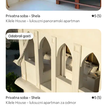
Privatna soba – Shela
Prosječna
5 (5)
Kilele House – luksuzni panoramski apartman
Odabrali gosti
Odabrali gosti
Privatna soba – Shela
Prosječna
5 (5)
Kilele House – luksuzni apartman za odmor