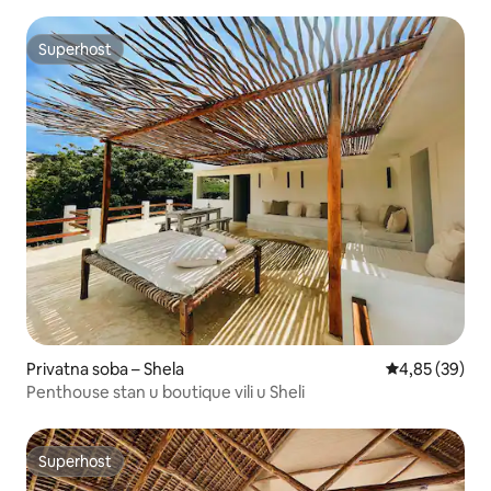
Superhost
Superhost
Privatna soba – Shela
Prosječna ocje
4,85 (39)
Penthouse stan u boutique vili u Sheli
Superhost
Superhost