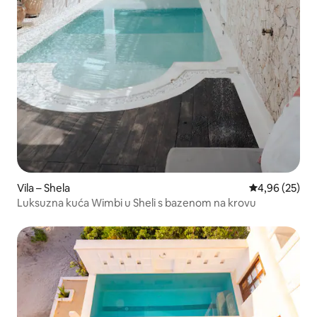
Vila – Shela
Prosječna ocje
4,96 (25)
Luksuzna kuća Wimbi u Sheli s bazenom na krovu