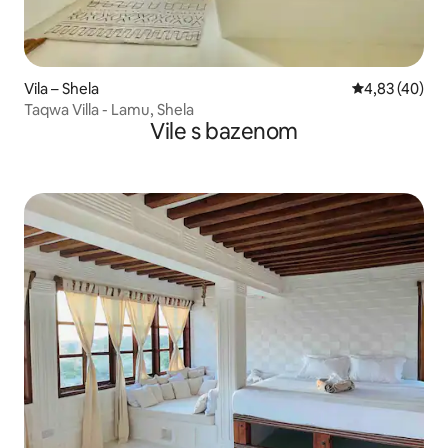
Vila – Shela
Prosječna ocje
4,83 (40)
Taqwa Villa - Lamu, Shela
Vile s bazenom