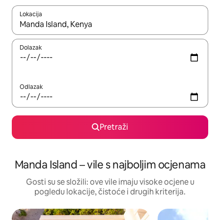
Lokacija
Kada budu dostupni rezultati, moći ćete ih pregledati koristeći
Dolazak
Odlazak
Pretraži
Manda Island – vile s najboljim ocjenama
Gosti su se složili: ove vile imaju visoke ocjene u
pogledu lokacije, čistoće i drugih kriterija.