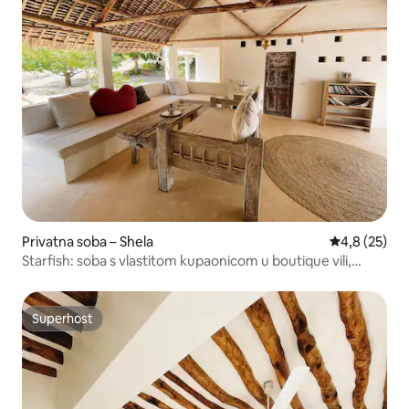
Privatna soba – Shela
Prosječna ocj
4,8 (25)
Starfish: soba s vlastitom kupaonicom u boutique vili,
Shela
Superhost
Superhost