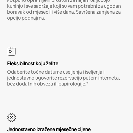
Potpuno opremljeni prostori za najam uključuju
kuhinju i sve sadržaje koji su vam potrebni za ugodan
boravak od mjesec ili više dana. Savršena zamjena za
opciju podnajma.
Fleksibilnost koju želite
Odaberite točne datume useljenja i iseljenja i
jednostavno ugovorite rezervaciju putem interneta,
bez dodatnih obveza ili papirologije.*
Jednostavno izražene mjesečne cijene