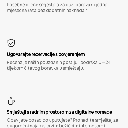
Posebne cijene smještaja za duži boravak i jedna
mjesečna rata bez dodatnih naknada.*
Ugovarajte rezervacije s povjerenjem
Recenzije naših pouzdanih gostiju i podrška 0 – 24
tijekom čitavog boravka u smještaju.
Smještaji s radnim prostorom za digitalne nomade
Obavljate posao dok putujete? Pronađite smještaj za
dugoročni najam s brzim bežičnim internetom i