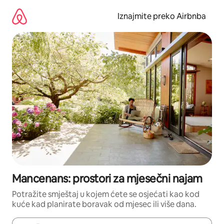
Prijeđi
na
Iznajmite preko Airbnba
sadržaj
Mancenans: prostori za mjesečni najam
Potražite smještaj u kojem ćete se osjećati kao kod
kuće kad planirate boravak od mjesec ili više dana.