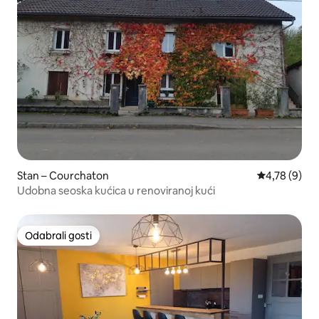
Stan – Courchaton
Prosječna ocj
4,78 (9)
Udobna seoska kućica u renoviranoj kući
Odabrali gosti
Odabrali gosti