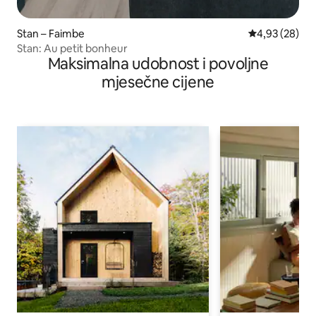
Stan – Faimbe
Prosječna ocje
4,93 (28)
Stan: Au petit bonheur
Maksimalna udobnost i povoljne
mjesečne cijene