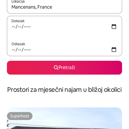
Lokacija
Kada budu dostupni rezultati, moći ćete ih pregledati koristeći
Dolazak
Odlazak
Pretraži
Prostori za mjesečni najam u bližoj okolici
Superhost
Superhost