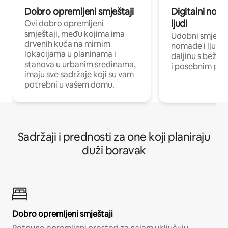
Dobro opremljeni smještaji
Digitalni noma
ljudi
Ovi dobro opremljeni
smještaji, među kojima ima
Udobni smještaj
drvenih kuća na mirnim
nomade i ljude 
lokacijama u planinama i
daljinu s bežič
stanova u urbanim sredinama,
i posebnim pro
imaju sve sadržaje koji su vam
potrebni u vašem domu.
Sadržaji i prednosti za one koji planiraju
duži boravak
Dobro opremljeni smještaji