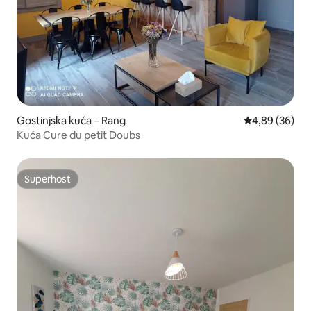
Gostinjska kuća – Rang
Prosječna ocje
4,89 (36)
Kuća Cure du petit Doubs
Superhost
Superhost