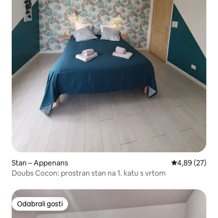
Stan – Appenans
Prosječna ocje
4,89 (27)
Doubs Cocon: prostran stan na 1. katu s vrtom
Odabrali gosti
Odabrali gosti