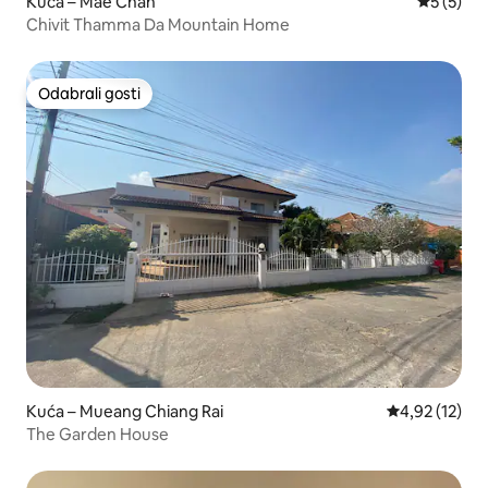
Kuća – Mae Chan
Prosječna
5 (5)
Chivit Thamma Da Mountain Home
Odabrali gosti
Odabrali gosti
Kuća – Mueang Chiang Rai
Prosječna ocje
4,92 (12)
The Garden House