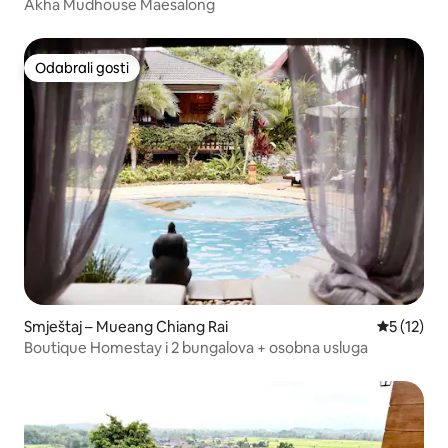
Akha Mudhouse Maesalong
Odabrali gosti
Odabrali gosti
Smještaj – Mueang Chiang Rai
Prosječna 
5 (12)
Boutique Homestay i 2 bungalova + osobna usluga