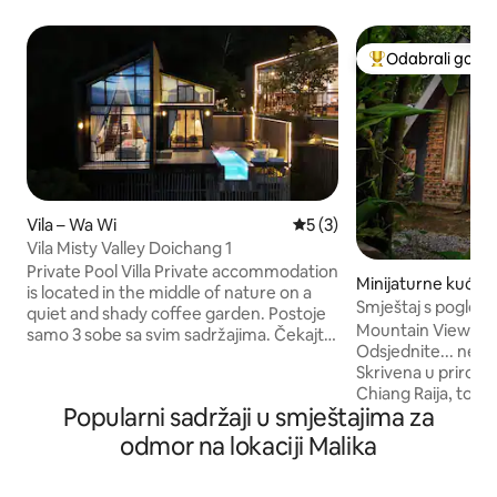
Odabrali gosti
Među najviše ran
Vila – Wa Wi
Prosječna ocjena: 5/5, rece
5 (3)
Vila Misty Valley Doichang 1
Private Pool Villa Private accommodation
Minijaturne kuće 
is located in the middle of nature on a
Smještaj s pogled
quiet and shady coffee garden. Postoje
Panibaan (B1)
Mountain View Ho
samo 3 sobe sa svim sadržajima. Čekajte
Odsjednite... neda
da se divite suncu u večernjim satima.
Skrivena u prirodi
Ujutro osjetite maglu. Hladno vrijeme
Chiang Raija, to je
tijekom cijele godine na vrhu Doi
Popularni sadržaji u smještajima za
tradicionalnim Kar
Changa. Kreirajte svoj odmor kao
u maloj četvrti Kare
poseban dan za obitelji, parove ili grupe
odmor na lokaciji Malika
jednostavna i šar
prijatelja zajedno s nama u Misty Valley-
sudjelovati u loka
Doichang. - Smještaj uključuje doručak -