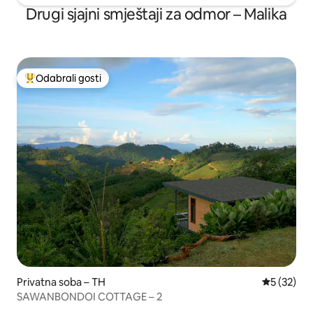
Drugi sjajni smještaji za odmor – Malika
Odabrali gosti
Među najviše rangiranima s oznakom „Odabrali gosti”
Privatna soba – TH
Prosječna 
5 (32)
SAWANBONDOI COTTAGE – 2