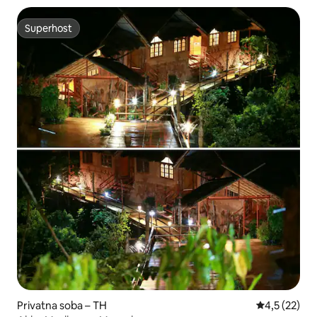
Superhost
Superhost
Privatna soba – TH
Prosječna oc
4,5 (22)