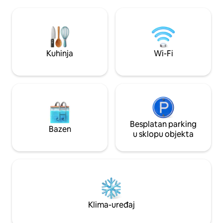
aktivnostima kao š
Balkon ispred velike sobe s panoramskim
tijekom srpnja ili
pogledom na planine. - sustav tople
naučiti tkati lokalna jela. Prost
vode u cijeloj kući, tuš-kabina, kada
samostojeće kuće 
drvene materijale s
privatnim ambije
Kuhinja
Wi-Fi
Besplatan parking
Bazen
u sklopu objekta
Klima-uređaj