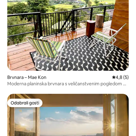
Brvnara – Mae Kon
Prosječna o
4,8 (5)
Moderna planinska brvnara s veličanstvenim pogledom na
izlazak sunca
Odabrali gosti
Odabrali gosti