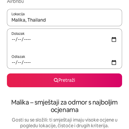
Airbnbu
Lokacija
Kada budu dostupni rezultati, moći ćete ih pregledati koristeći
Dolazak
Odlazak
Pretraži
Malika – smještaji za odmor s najboljim
ocjenama
Gosti su se složili: ti smještaji imaju visoke ocjene u
pogledu lokacije, čistoće i drugih kriterija.