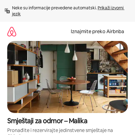
Prijeđi
Neke su informacije prevedene automatski. 
Prikaži izvorni 
na
jezik
sadržaj
Iznajmite preko Airbnba
Smještaji za odmor – Malika
Pronađite i rezervirajte jedinstvene smještaje na