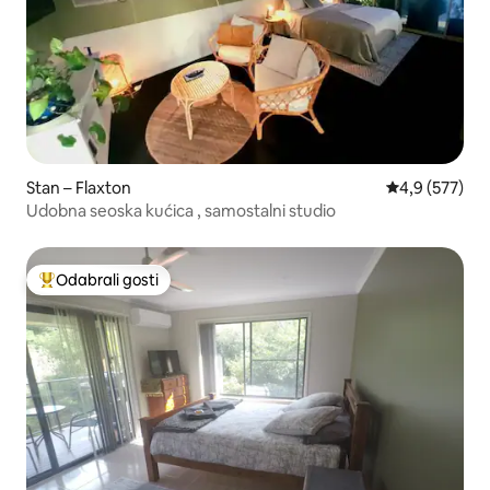
Stan – Flaxton
Prosječna ocje
4,9 (577)
Udobna seoska kućica , samostalni studio
Odabrali gosti
Među najviše rangiranima s oznakom „Odabrali gosti”