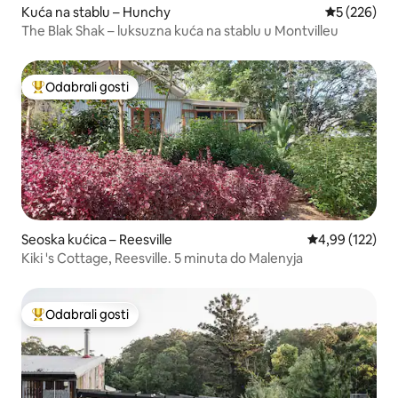
Kuća na stablu – Hunchy
Prosječna oc
5 (226)
The Blak Shak – luksuzna kuća na stablu u Montvilleu
Odabrali gosti
Među najviše rangiranima s oznakom „Odabrali gosti”
Seoska kućica – Reesville
Prosječna ocjen
4,99 (122)
Kiki 's Cottage, Reesville. 5 minuta do Malenyja
Odabrali gosti
Među najviše rangiranima s oznakom „Odabrali gosti”