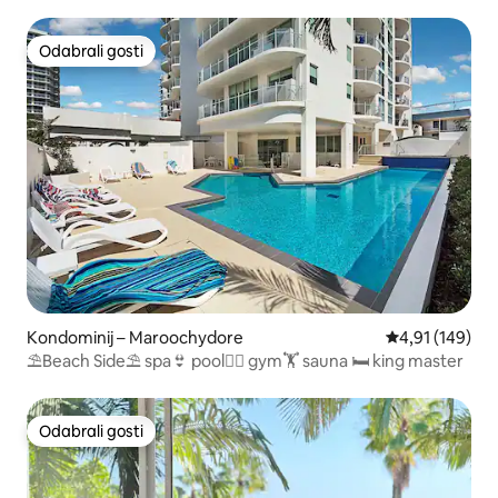
Headsa
Odabrali gosti
Odabrali gosti
Kondominij – Maroochydore
Prosječna ocjen
4,91 (149)
⛱Beach Side⛱ spa👙 pool🏊‍♀️ gym🏋️ sauna 🛏 king master
Odabrali gosti
Odabrali gosti