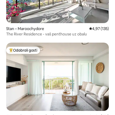
Stan – Maroochydore
Prosječna ocjen
4,97 (135)
The River Residence - vaš penthouse uz obalu
Odabrali gosti
Među najviše rangiranima s oznakom „Odabrali gosti”