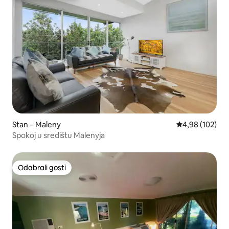
Stan – Maleny
Prosječna ocjen
4,98 (102)
Spokoj u središtu Malenyja
Odabrali gosti
Odabrali gosti