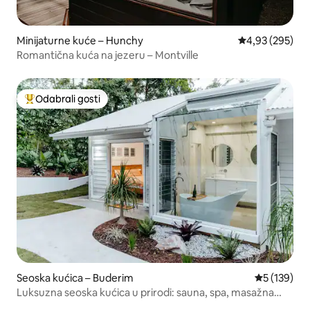
Minijaturne kuće – Hunchy
Prosječna ocjen
4,93 (295)
Romantična kuća na jezeru – Montville
Odabrali gosti
Među najviše rangiranima s oznakom „Odabrali gosti”
Seoska kućica – Buderim
Prosječna oc
5 (139)
Luksuzna seoska kućica u prirodi: sauna, spa, masažna
kada