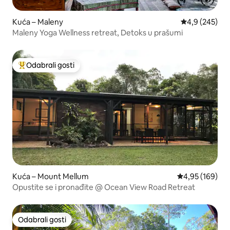
Kuća – Maleny
Prosječna ocje
4,9 (245)
Maleny Yoga Wellness retreat, Detoks u prašumi
Odabrali gosti
Među najviše rangiranima s oznakom „Odabrali gosti”
Kuća – Mount Mellum
Prosječna ocjen
4,95 (169)
Opustite se i pronađite @ Ocean View Road Retreat
Odabrali gosti
Odabrali gosti