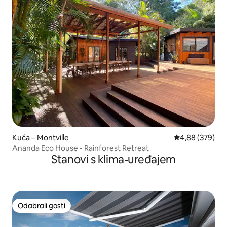
Kuća – Montville
Prosječna ocjen
4,88 (379)
Ananda Eco House - Rainforest Retreat
Stanovi s klima-uređajem
Odabrali gosti
Odabrali gosti