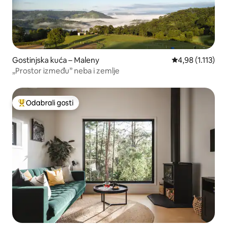
Gostinjska kuća – Maleny
Prosječna ocjena
4,98 (1.113)
„Prostor između” neba i zemlje
Odabrali gosti
Među najviše rangiranima s oznakom „Odabrali gosti”