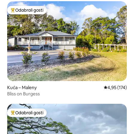
Odabrali gosti
Među najviše rangiranima s oznakom „Odabrali gosti”
Kuća – Maleny
Prosječna ocjen
4,95 (174)
Bliss on Burgess
Odabrali gosti
Među najviše rangiranima s oznakom „Odabrali gosti”