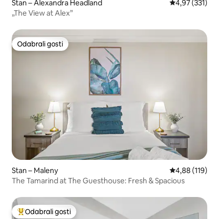
Stan – Alexandra Headland
Prosječna ocjen
4,97 (331)
„The View at Alex”
Odabrali gosti
Odabrali gosti
Stan – Maleny
Prosječna ocjen
4,88 (119)
The Tamarind at The Guesthouse: Fresh & Spacious
Odabrali gosti
Među najviše rangiranima s oznakom „Odabrali gosti”