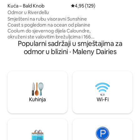
za kućne ljubimce,
Kuća – Bald Knob
Prosječna ocjena: 4,95/5, recenz
4,95 (129)
udaljeno je samo 
Odmor u Riverdellu
U blizini su Montvil
Smješteni na rubu visoravni Sunshine
Australia Zoo i pr
Coast s pogledom na ocean od planine
vjenčanja u zaleđu
Coolum do sjevernog dijela Caloundre,
okruženi ste valovitim brežuljcima i 166
Popularni sadržaji u smještajima za
jutara bujnih zelenih pašnjaka na kojima
se uzgaja goveda pasmine fullblood
odmor u blizini · Maleny Dairies
wagyu. Uživajte u prostranom smještaju
s pogledom od 360 stupnjeva,
arhitektonski dizajniranom da hvata
morske povjetarce tijekom cijele godine,
gdje su noći uvijek hladne na ovoj
nadmorskoj visini. U cijenu noćenja
uključene su 2 odrasle osobe (mogu
spavati 4 osobe) i drva za ogrjev za svako
Kuhinja
Wi-Fi
noćenje. Naknada za kućne ljubimce
zasebna je naknada za dodatno
higijensko čišćenje.