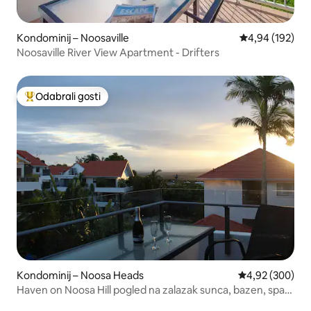
Kondominij – Noosaville
Prosječna ocjen
4,94 (192)
Noosaville River View Apartment - Drifters
Odabrali gosti
Među najviše rangiranima s oznakom „Odabrali gosti”
Kondominij – Noosa Heads
Prosječna ocjen
4,92 (300)
Haven on Noosa Hill pogled na zalazak sunca, bazen, spa
centar, Wi-Fi