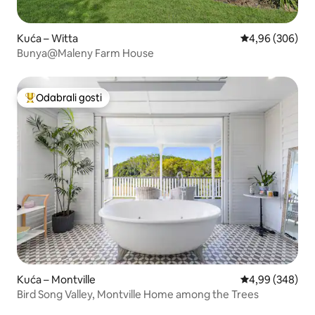
Kuća – Witta
Prosječna ocjen
4,96 (306)
Bunya@Maleny Farm House
Odabrali gosti
Među najviše rangiranima s oznakom „Odabrali gosti”
Kuća – Montville
Prosječna ocjen
4,99 (348)
Bird Song Valley, Montville Home among the Trees