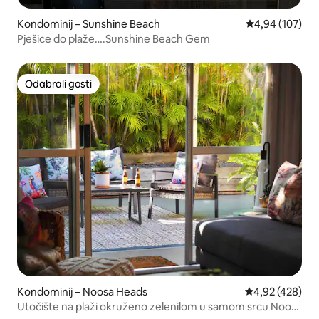
Kondominij – Sunshine Beach
Prosječna ocjen
4,94 (107)
Pješice do plaže….Sunshine Beach Gem
Odabrali gosti
Odabrali gosti
Kondominij – Noosa Heads
Prosječna ocjen
4,92 (428)
Utočište na plaži okruženo zelenilom u samom srcu Noosa