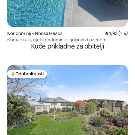
Kondominij – Noosa Heads
Prosječna ocjen
4,92 (116)
Komad raja, cijeli kondominij s grijanim bazenom
Kuće prikladne za obitelji
Odabrali gosti
Među najviše rangiranima s oznakom „Odabrali gosti”