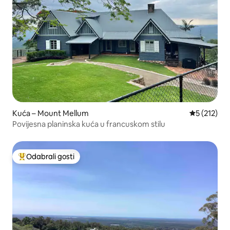
Kuća – Mount Mellum
Prosječna o
5 (212)
Povijesna planinska kuća u francuskom stilu
Odabrali gosti
Među najviše rangiranima s oznakom „Odabrali gosti”