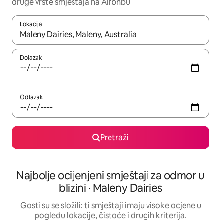
druge vrste smještaja na Airbnbu
Lokacija
Kada budu dostupni rezultati, moći ćete ih pregledati koristeći
Dolazak
Odlazak
Pretraži
Najbolje ocijenjeni smještaji za odmor u
blizini · Maleny Dairies
Gosti su se složili: ti smještaji imaju visoke ocjene u
pogledu lokacije, čistoće i drugih kriterija.