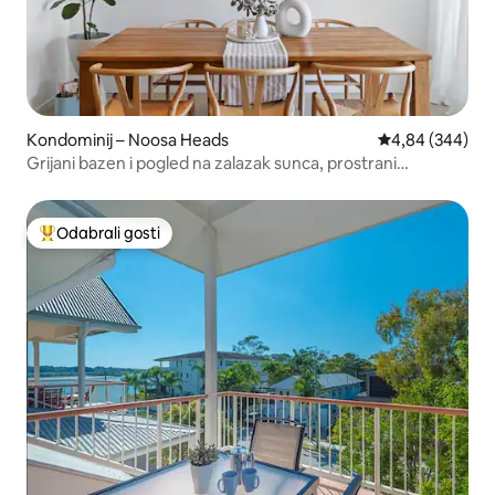
Kondominij – Noosa Heads
Prosječna ocjen
4,84 (344)
Grijani bazen i pogled na zalazak sunca, prostrani
apartman s 2 spavaće sobe!
Odabrali gosti
Među najviše rangiranima s oznakom „Odabrali gosti”