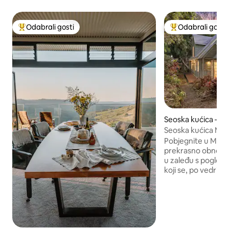
Odabrali gosti
Odabrali gosti
Među najviše rangiranima s oznakom „Odabrali gosti”
Među najviše ran
Seoska kućica – M
Seoska kućica Map
Pobjegnite u Mapl
prekrasno obnovlj
u zaleđu s pogledo
koji se, po vedrim
do oceana. Savršen
ili četveročlanu o
utočište s dvije s
Nespresso aparat 
krevete o kojima g
govore i sve udob