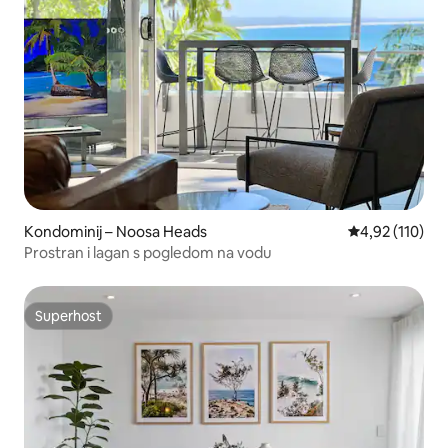
Kondominij – Noosa Heads
Prosječna ocjen
4,92 (110)
Prostran i lagan s pogledom na vodu
Superhost
Superhost