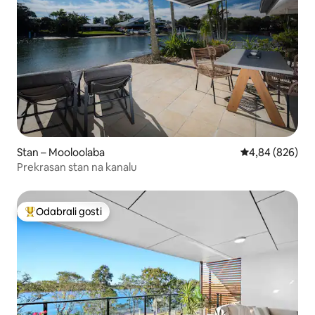
Stan – Mooloolaba
Prosječna ocjen
4,84 (826)
Prekrasan stan na kanalu
Odabrali gosti
Među najviše rangiranima s oznakom „Odabrali gosti”