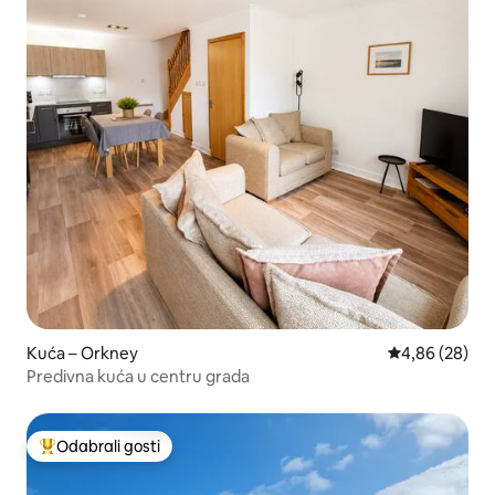
Kuća – Orkney
Prosječna ocje
4,86 (28)
Predivna kuća u centru grada
Odabrali gosti
Među najviše rangiranima s oznakom „Odabrali gosti”