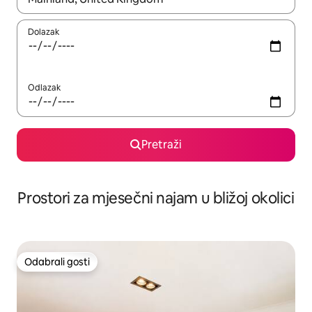
Dolazak
Odlazak
Pretraži
Prostori za mjesečni najam u bližoj okolici
Odabrali gosti
Odabrali gosti