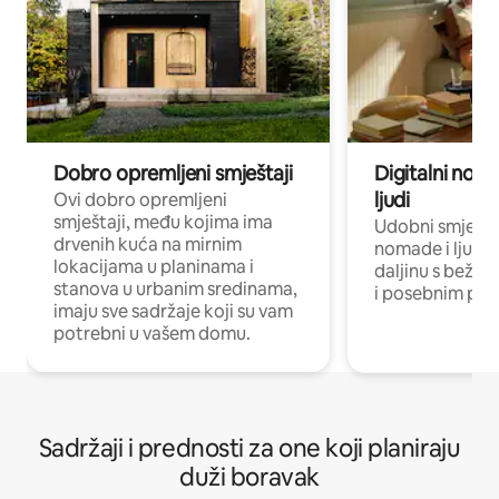
Dobro opremljeni smještaji
Digitalni noma
ljudi
Ovi dobro opremljeni
smještaji, među kojima ima
Udobni smještaj
drvenih kuća na mirnim
nomade i ljude 
lokacijama u planinama i
daljinu s bežič
stanova u urbanim sredinama,
i posebnim pro
imaju sve sadržaje koji su vam
potrebni u vašem domu.
Sadržaji i prednosti za one koji planiraju
duži boravak