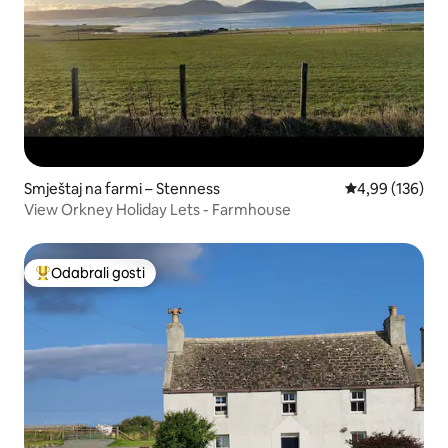
Smještaj na farmi – Stenness
Prosječna ocjen
4,99 (136)
View Orkney Holiday Lets - Farmhouse
Odabrali gosti
Među najviše rangiranima s oznakom „Odabrali gosti”