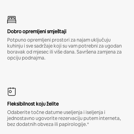
Dobro opremljeni smještaji
Potpuno opremljeni prostori za najam uključuju
kuhinju i sve sadržaje koji su vam potrebni za ugodan
boravak od mjesec ili više dana. Savršena zamjena za
opciju podnajma.
Fleksibilnost koju želite
Odaberite točne datume useljenja i iseljenja i
jednostavno ugovorite rezervaciju putem interneta,
bez dodatnih obveza ili papirologije.*