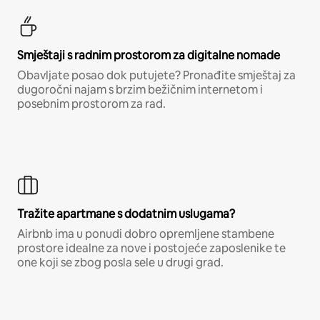
Smještaji s radnim prostorom za digitalne nomade
Obavljate posao dok putujete? Pronađite smještaj za
dugoročni najam s brzim bežičnim internetom i
posebnim prostorom za rad.
Tražite apartmane s dodatnim uslugama?
Airbnb ima u ponudi dobro opremljene stambene
prostore idealne za nove i postojeće zaposlenike te
one koji se zbog posla sele u drugi grad.