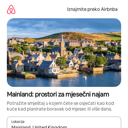
Prijeđi
na
Iznajmite preko Airbnba
sadržaj
Mainland: prostori za mjesečni najam
Potražite smještaj u kojem ćete se osjećati kao kod
kuće kad planirate boravak od mjesec ili više dana.
Lokacija
Kada budu dostupni rezultati, moći ćete ih pregledati koristeći