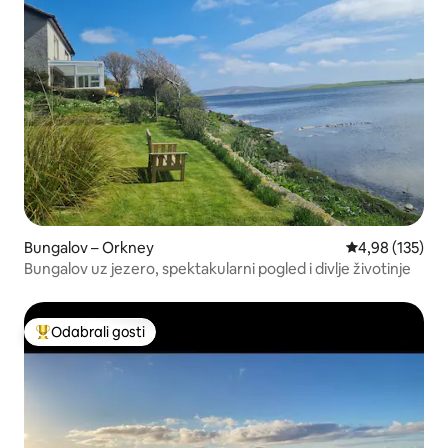
Bungalov – Orkney
Prosječna ocjen
4,98 (135)
Bungalov uz jezero, spektakularni pogled i divlje životinje
Odabrali gosti
Među najviše rangiranima s oznakom „Odabrali gosti”