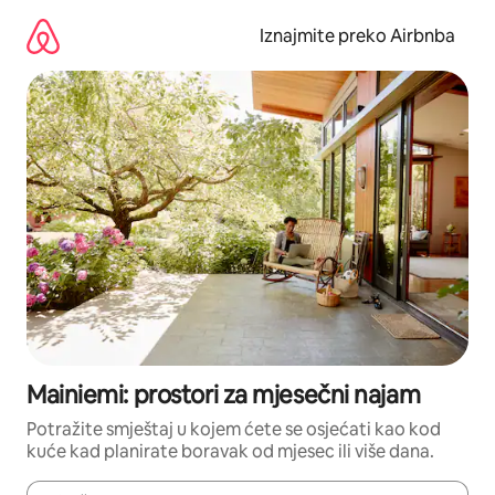
Prijeđi
na
Iznajmite preko Airbnba
sadržaj
Mainiemi: prostori za mjesečni najam
Potražite smještaj u kojem ćete se osjećati kao kod
kuće kad planirate boravak od mjesec ili više dana.