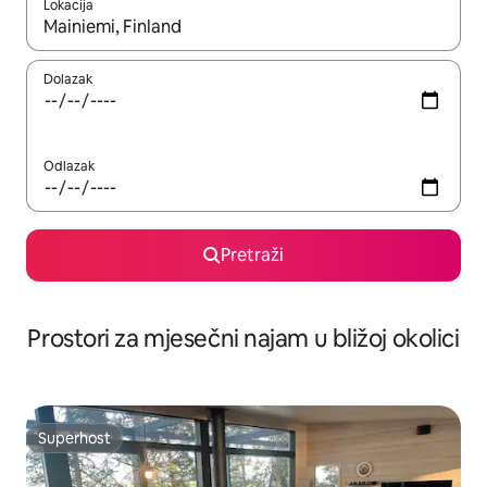
Lokacija
Kada budu dostupni rezultati, moći ćete ih pregledati koristeći
Dolazak
Odlazak
Pretraži
Prostori za mjesečni najam u bližoj okolici
Superhost
Superhost