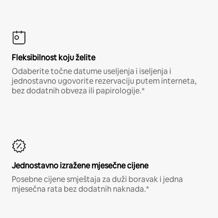
Fleksibilnost koju želite
Odaberite točne datume useljenja i iseljenja i
jednostavno ugovorite rezervaciju putem interneta,
bez dodatnih obveza ili papirologije.*
Jednostavno izražene mjesečne cijene
Posebne cijene smještaja za duži boravak i jedna
mjesečna rata bez dodatnih naknada.*