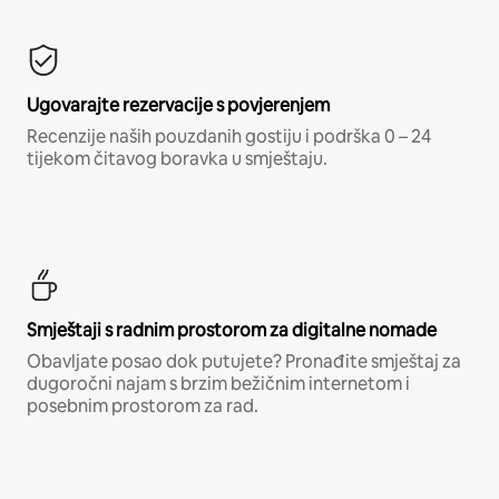
Ugovarajte rezervacije s povjerenjem
Recenzije naših pouzdanih gostiju i podrška 0 – 24
tijekom čitavog boravka u smještaju.
Smještaji s radnim prostorom za digitalne nomade
Obavljate posao dok putujete? Pronađite smještaj za
dugoročni najam s brzim bežičnim internetom i
posebnim prostorom za rad.