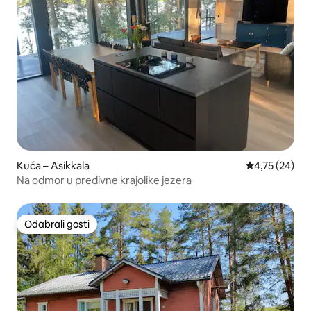
Kuća – Asikkala
Prosječna ocje
4,75 (24)
Na odmor u predivne krajolike jezera
Odabrali gosti
Odabrali gosti