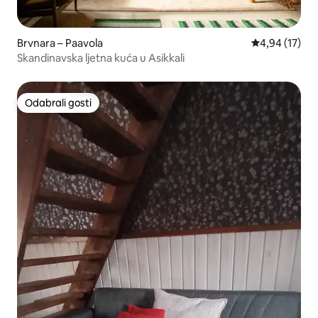
Brvnara – Paavola
Prosječna ocje
4,94 (17)
Skandinavska ljetna kuća u Asikkali
Odabrali gosti
Odabrali gosti