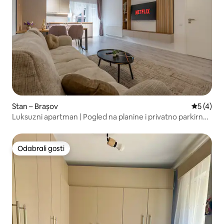
Stan – Brașov
Prosječna
5 (4)
Luksuzni apartman | Pogled na planine i privatno parkirno
mjesto
Odabrali gosti
Odabrali gosti