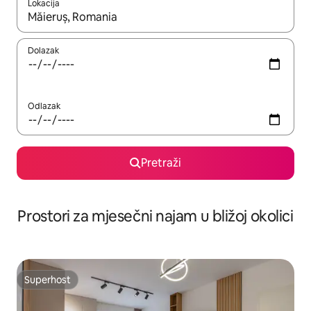
Lokacija
Kada budu dostupni rezultati, moći ćete ih pregledati koristeći
Dolazak
Odlazak
Pretraži
Prostori za mjesečni najam u bližoj okolici
Superhost
Superhost