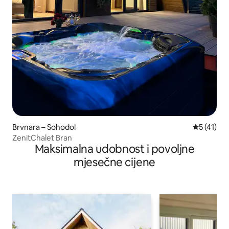
Brvnara – Sohodol
Prosječna 
5 (41)
ZenitChalet Bran
Maksimalna udobnost i povoljne
mjesečne cijene