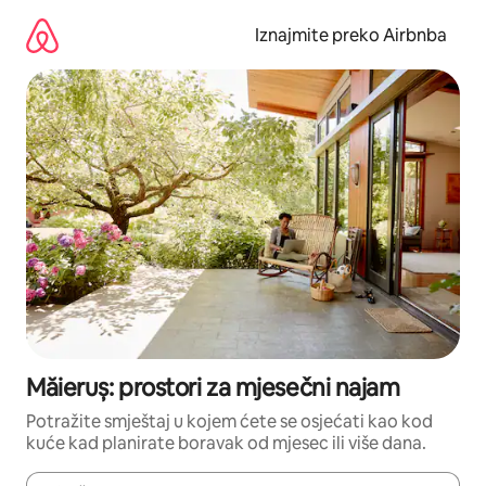
Prijeđi
na
Iznajmite preko Airbnba
sadržaj
Măieruș: prostori za mjesečni najam
Potražite smještaj u kojem ćete se osjećati kao kod
kuće kad planirate boravak od mjesec ili više dana.