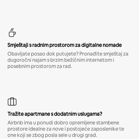
Smještaji s radnim prostorom za digitalne nomade
Obavljate posao dok putujete? Pronađite smještaj za
dugoročni najam s brzim bežičnim internetom i
posebnim prostorom za rad.
Tražite apartmane s dodatnim uslugama?
Airbnb ima u ponudi dobro opremljene stambene
prostore idealne za nove i postojeće zaposlenike te
one koji se zbog posla sele u drugi grad.