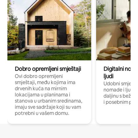
Dobro opremljeni smještaji
Digitalni noma
ljudi
Ovi dobro opremljeni
smještaji, među kojima ima
Udobni smještaj
drvenih kuća na mirnim
nomade i ljude 
lokacijama u planinama i
daljinu s bežič
stanova u urbanim sredinama,
i posebnim pro
imaju sve sadržaje koji su vam
potrebni u vašem domu.