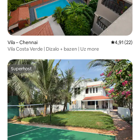
Vila – Chennai
Prosječna ocje
4,91 (22)
Vila Costa Verde | Dizalo + bazen | Uz more
Superhost
Superhost