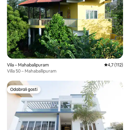
Vila – Mahabalipuram
Prosječna ocj
4,7 (112)
Villa 50 – Mahaballipuram
Odabrali gosti
Odabrali gosti