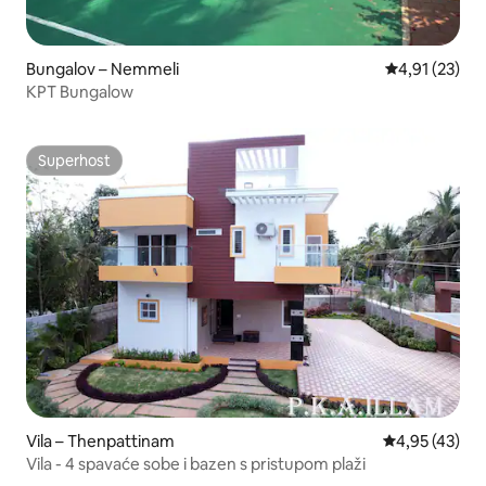
Bungalov – Nemmeli
Prosječna ocje
4,91 (23)
KPT Bungalow
Superhost
Superhost
Vila – Thenpattinam
Prosječna ocje
4,95 (43)
Vila - 4 spavaće sobe i bazen s pristupom plaži