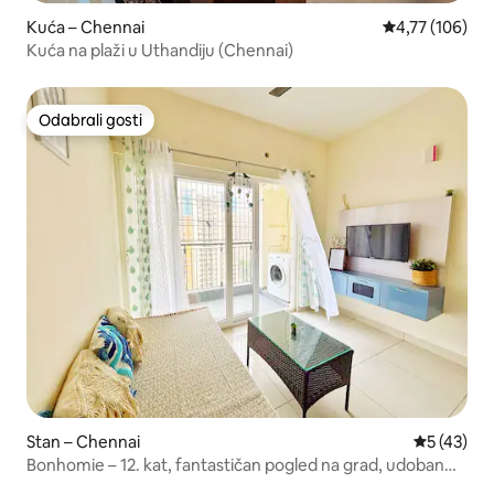
Kuća – Chennai
Prosječna ocjen
4,77 (106)
Kuća na plaži u Uthandiju (Chennai)
Odabrali gosti
Odabrali gosti
Stan – Chennai
Prosječna 
5 (43)
Bonhomie – 12. kat, fantastičan pogled na grad, udoban
1BHK