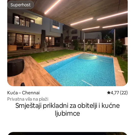
Superhost
Superhost
Kuća – Chennai
Prosječna ocje
4,77 (22)
Privatna vila na plaži
Smještaji prikladni za obitelji i kućne
ljubimce