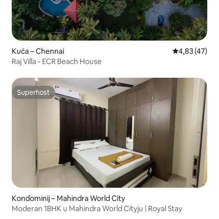
Kuća – Chennai
Prosječna ocje
4,83 (47)
Raj Villa - ECR Beach House
Superhost
Superhost
Kondominij – Mahindra World City
Moderan 1BHK u Mahindra World Cityju | Royal Stay