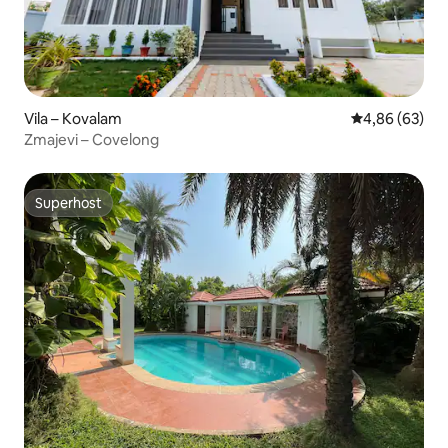
Vila – Kovalam
Prosječna ocje
4,86 (63)
Zmajevi – Covelong
Superhost
Superhost