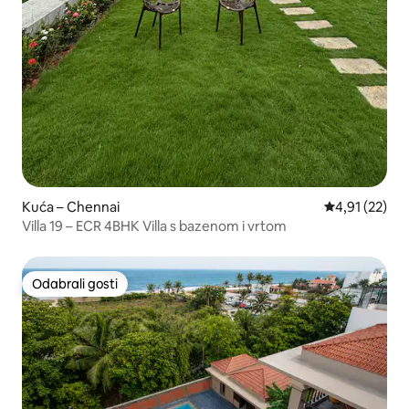
Kuća – Chennai
Prosječna ocje
4,91 (22)
Villa 19 – ECR 4BHK Villa s bazenom i vrtom
Odabrali gosti
Odabrali gosti