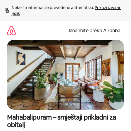
Prijeđi
Neke su informacije prevedene automatski. 
Prikaži izvorni 
na
jezik
sadržaj
Iznajmite preko Airbnba
Mahabalipuram – smještaji prikladni za
obitelj