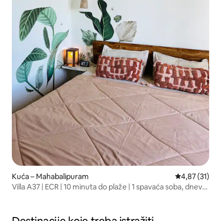
Kuća – Mahabalipuram
Prosječna ocje
4,87 (31)
Villa A37 | ECR | 10 minuta do plaže | 1 spavaća soba, dnevni
boravak i kuhinja