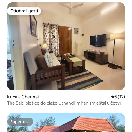
Odabrali gosti
Odabrali gosti
Kuća – Chennai
Prosječna 
5 (12)
The Salt: pješice do plaže Uthandi, miran smještaj u četvrti
ECR
Superhost
Superhost