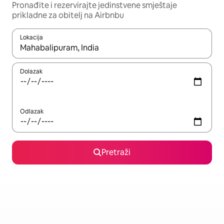
Pronađite i rezervirajte jedinstvene smještaje
prikladne za obitelj na Airbnbu
Lokacija
Kada budu dostupni rezultati, moći ćete ih pregledati koristeći
Dolazak
Odlazak
Pretraži