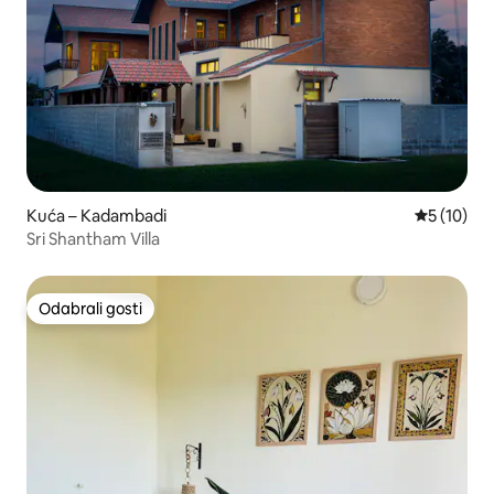
Kuća – Kadambadi
Prosječna 
5 (10)
Sri Shantham Villa
Odabrali gosti
Odabrali gosti