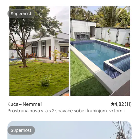
Superhost
Superhost
Kuća – Nemmeli
Prosječna ocj
4,82 (11)
Prostrana nova vila s 2 spavaće sobe i kuhinjom, vrtom i
bazenom u Nemelliju
Superhost
Superhost