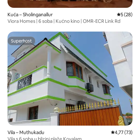
Kuća – Sholinganallur
Prosječna o
5 (28)
Viora Homes | 6 soba | Kućno kino | OMR-ECR Link Rd
Superhost
Superhost
Vila – Muthukadu
Prosječna ocje
4,77 (73)
Vila s 6 soba u blizini plaže Kovalam