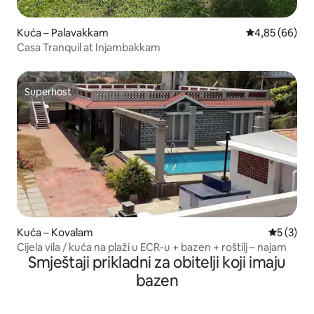
Kuća – Palavakkam
Prosječna ocje
4,85 (66)
Casa Tranquil at Injambakkam
Superhost
Superhost
Kuća – Kovalam
Prosječna
5 (3)
Cijela vila / kuća na plaži u ECR-u + bazen + roštilj – najam
Smještaji prikladni za obitelji koji imaju
bazen