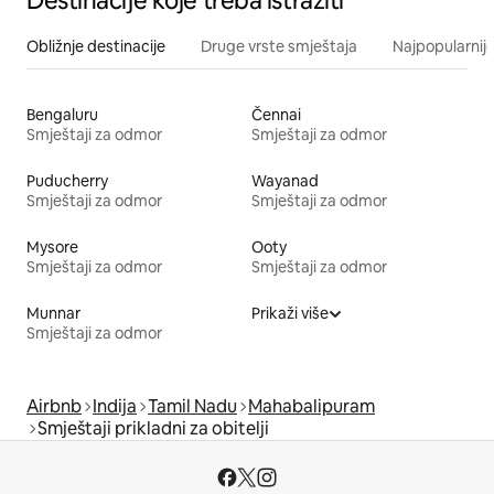
Destinacije koje treba istražiti
Obližnje destinacije
Druge vrste smještaja
Najpopularnije
Bengaluru
Čennai
Smještaji za odmor
Smještaji za odmor
Puducherry
Wayanad
Smještaji za odmor
Smještaji za odmor
Mysore
Ooty
Smještaji za odmor
Smještaji za odmor
Munnar
Prikaži više
Smještaji za odmor
Airbnb
Indija
Tamil Nadu
Mahabalipuram
Smještaji prikladni za obitelji