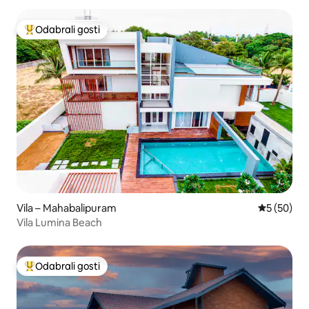
Odabrali gosti
Među najviše rangiranima s oznakom „Odabrali gosti”
Vila – Mahabalipuram
Prosječna o
5 (50)
Vila Lumina Beach
Odabrali gosti
Među najviše rangiranima s oznakom „Odabrali gosti”