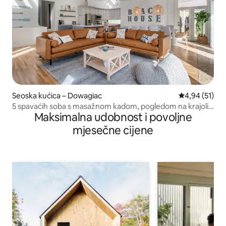
Seoska kućica – Dowagiac
Prosječna ocje
4,94 (51)
5 spavaćih soba s masažnom kadom, pogledom na krajolik
Maksimalna udobnost i povoljne
i prostorijom za igranje igara
mjesečne cijene