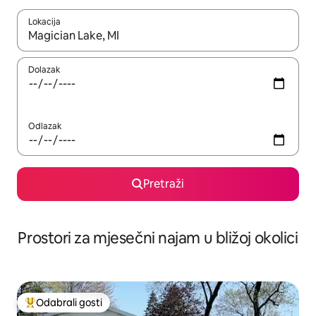
Lokacija
Kada budu dostupni rezultati, moći ćete ih pregledati koristeći
Dolazak
Odlazak
Pretraži
Prostori za mjesečni najam u bližoj okolici
Odabrali gosti
Među najviše rangiranima s oznakom „Odabrali gosti”