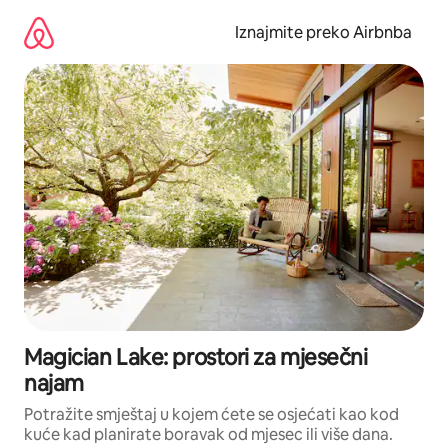
Prijeđi
na
Iznajmite preko Airbnba
sadržaj
Magician Lake: prostori za mjesečni
najam
Potražite smještaj u kojem ćete se osjećati kao kod
kuće kad planirate boravak od mjesec ili više dana.