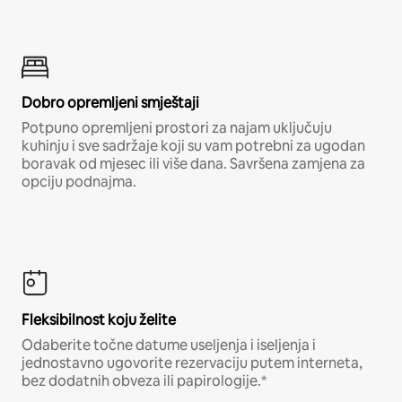
Dobro opremljeni smještaji
Potpuno opremljeni prostori za najam uključuju
kuhinju i sve sadržaje koji su vam potrebni za ugodan
boravak od mjesec ili više dana. Savršena zamjena za
opciju podnajma.
Fleksibilnost koju želite
Odaberite točne datume useljenja i iseljenja i
jednostavno ugovorite rezervaciju putem interneta,
bez dodatnih obveza ili papirologije.*