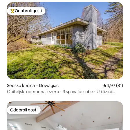
Odabrali gosti
Među najviše rangiranima s oznakom „Odabrali gosti”
Seoska kućica – Dowagiac
Prosječna ocje
4,97 (31)
Obiteljski odmor na jezeru • 3 spavaće sobe • U blizini
plaže i vinarija
Odabrali gosti
Odabrali gosti