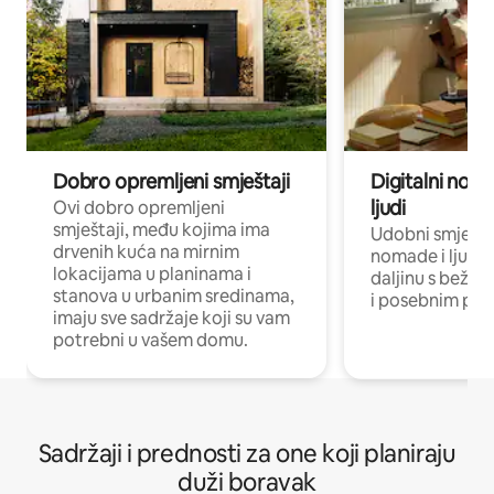
Dobro opremljeni smještaji
Digitalni noma
ljudi
Ovi dobro opremljeni
smještaji, među kojima ima
Udobni smještaj
drvenih kuća na mirnim
nomade i ljude 
lokacijama u planinama i
daljinu s bežič
stanova u urbanim sredinama,
i posebnim pro
imaju sve sadržaje koji su vam
potrebni u vašem domu.
Sadržaji i prednosti za one koji planiraju
duži boravak