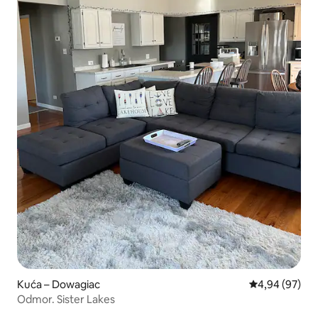
Kuća – Dowagiac
Prosječna ocje
4,94 (97)
Odmor. Sister Lakes