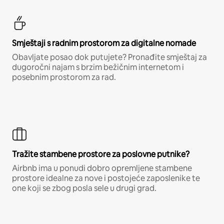
Smještaji s radnim prostorom za digitalne nomade
Obavljate posao dok putujete? Pronađite smještaj za
dugoročni najam s brzim bežičnim internetom i
posebnim prostorom za rad.
Tražite stambene prostore za poslovne putnike?
Airbnb ima u ponudi dobro opremljene stambene
prostore idealne za nove i postojeće zaposlenike te
one koji se zbog posla sele u drugi grad.