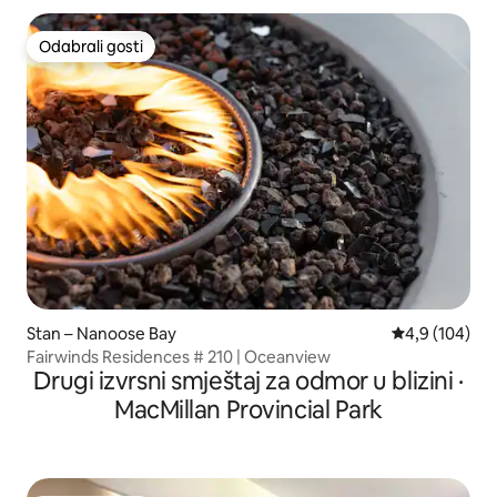
Odabrali gosti
Odabrali gosti
Stan – Nanoose Bay
Prosječna ocje
4,9 (104)
Fairwinds Residences # 210 | Oceanview
Drugi izvrsni smještaj za odmor u blizini ·
MacMillan Provincial Park