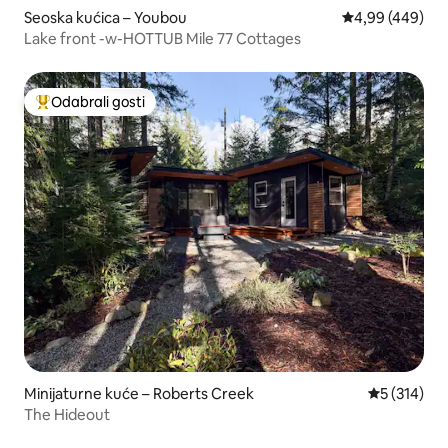
Seoska kućica – Youbou
Prosječna ocjen
4,99 (449)
Lake front -w-HOTTUB Mile 77 Cottages
Odabrali gosti
Među najviše rangiranima s oznakom „Odabrali gosti”
Minijaturne kuće – Roberts Creek
Prosječna oc
5 (314)
The Hideout