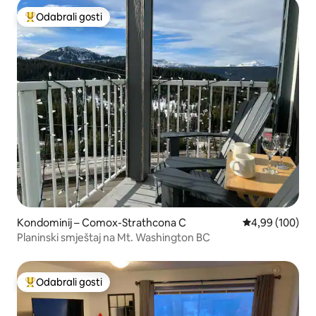
Odabrali gosti
Među najviše rangiranima s oznakom „Odabrali gosti”
Kondominij – Comox-Strathcona C
Prosječna ocjen
4,99 (100)
Planinski smještaj na Mt. Washington BC
Odabrali gosti
Među najviše rangiranima s oznakom „Odabrali gosti”