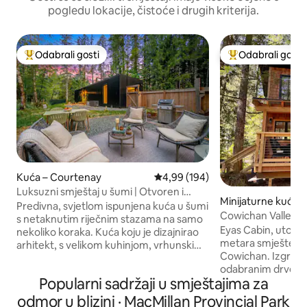
pogledu lokacije, čistoće i drugih kriterija.
Odabrali gosti
Odabrali gosti
Među najviše rangiranima s oznakom „Odabrali gosti”
Među najviše ran
Kuća – Courtenay
Prosječna ocjena: 4,99/5, recenzi
4,99 (194)
Luksuzni smještaj u šumi | Otvoren i
Minijaturne kuće 
prozračen | 1 min do šetališta
Predivna, svjetlom ispunjena kuća u šumi
Cowichan Valley F
s netaknutim riječnim stazama na samo
Eyas Cabin, utočiš
nekoliko koraka. Kuća koju je dizajnirao
metara smješteno u 
arhitekt, s velikom kuhinjom, vrhunskim
Cowichan. Izgrađen
krevetima i prozorima od poda do stropa
odabranim drvećem
s pogledom na visoka stabla. Uživajte u
Popularni sadržaji u smještajima za
udobna brvnara i
ogromnom privatnom ograđenom
samostojeće potkr
dvorištu s ognjištem i blagovaonicom na
odmor u blizini · MacMillan Provincial Park