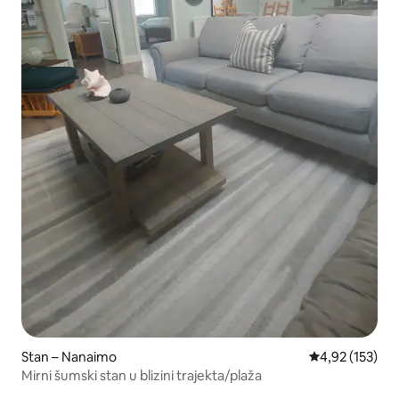
Stan – Nanaimo
Prosječna ocjen
4,92 (153)
Mirni šumski stan u blizini trajekta/plaža