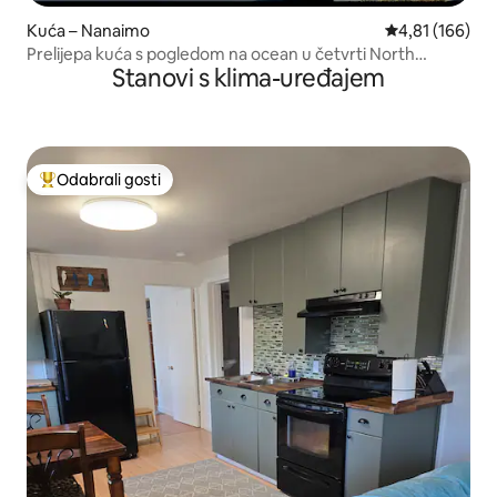
Kuća – Nanaimo
Prosječna ocjen
4,81 (166)
Prelijepa kuća s pogledom na ocean u četvrti North
Stanovi s klima-uređajem
Nanaimo
Odabrali gosti
Među najviše rangiranima s oznakom „Odabrali gosti”