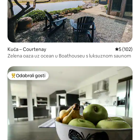
Kuća – Courtenay
Prosječna oc
5 (102)
Zelena oaza uz ocean u Boathouseu s luksuznom saunom
Odabrali gosti
Među najviše rangiranima s oznakom „Odabrali gosti”