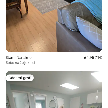
Stan – Nanaimo
Prosječna ocjen
4,96 (114)
Sobe na željeznici
Odabrali gosti
Odabrali gosti