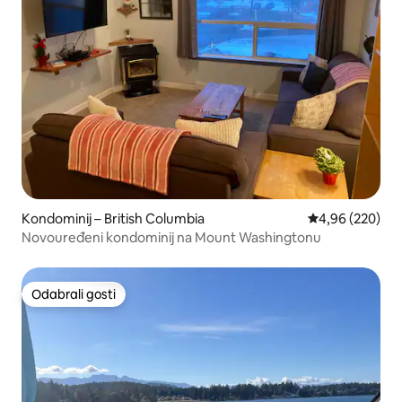
Kondominij – British Columbia
Prosječna ocjen
4,96 (220)
Novouređeni kondominij na Mount Washingtonu
Odabrali gosti
Odabrali gosti