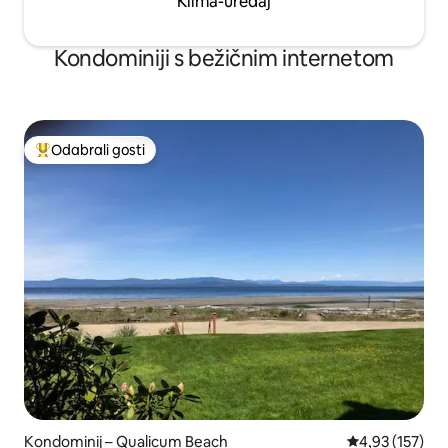
Klima-uređaj
Kondominiji s bežičnim internetom
Odabrali gosti
Među najviše rangiranima s oznakom „Odabrali gosti”
Kondominij – Qualicum Beach
Prosječna ocjen
4,93 (157)