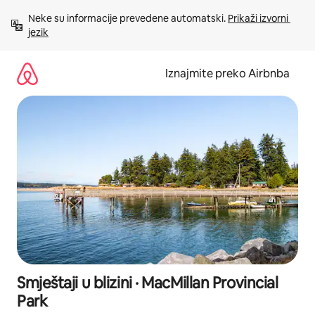
Prijeđi
Neke su informacije prevedene automatski. 
Prikaži izvorni 
na
jezik
sadržaj
Iznajmite preko Airbnba
Smještaji u blizini · MacMillan Provincial
Park