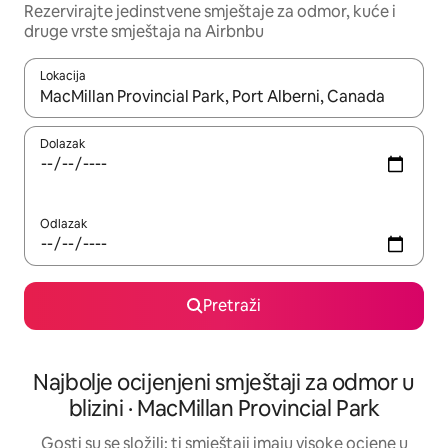
Rezervirajte jedinstvene smještaje za odmor, kuće i
druge vrste smještaja na Airbnbu
Lokacija
Kada budu dostupni rezultati, moći ćete ih pregledati koristeći
Dolazak
Odlazak
Pretraži
Najbolje ocijenjeni smještaji za odmor u
blizini · MacMillan Provincial Park
Gosti su se složili: ti smještaji imaju visoke ocjene u