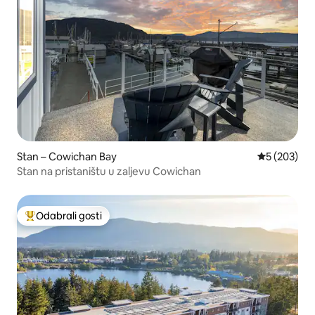
Stan – Cowichan Bay
Prosječna oc
5 (203)
Stan na pristaništu u zaljevu Cowichan
Odabrali gosti
Među najviše rangiranima s oznakom „Odabrali gosti”