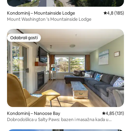
Kondominij – Mountainside Lodge
Prosječna ocje
4,8 (185)
Mount Washington 's Mountainside Lodge
Odabrali gosti
Odabrali gosti
Kondominij – Nanoose Bay
Prosječna ocje
4,85 (131)
Dobrodošlica u Salty Paws: bazen i masažna kada u
odmaralištu