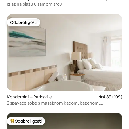
Izlaz na plažu u samom srcu
Odabrali gosti
Odabrali gosti
Kondominij – Parksville
Prosječna ocjen
4,89 (109)
2 spavaće sobe s masažnom kadom, bazenom,
teretanom, dubokom kadom i kuhinjom
Odabrali gosti
Među najviše rangiranima s oznakom „Odabrali gosti”