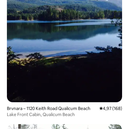
Brvnara – 1120 Keith Road Qualicum Beach
Prosječna ocjen
4,97 (168)
Lake Front Cabin, Qualicum Beach