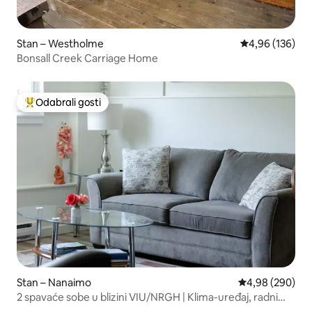
Stan – Westholme
Prosječna ocjen
4,96 (136)
Bonsall Creek Carriage Home
Odabrali gosti
Među najviše rangiranima s oznakom „Odabrali gosti”
Stan – Nanaimo
Prosječna ocjen
4,98 (290)
2 spavaće sobe u blizini VIU/NRGH | Klima-uređaj, radni
prostor, kuhinja