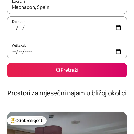
Lokacija
Kada budu dostupni rezultati, moći ćete ih pregledati koristeći
Dolazak
Odlazak
Pretraži
Prostori za mjesečni najam u bližoj okolici
Odabrali gosti
Među najviše rangiranima s oznakom „Odabrali gosti”