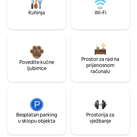
Kuhinja
Wi-Fi
Prostor za rad na
Povedite kućne
prijenosnom
ljubimce
računalu
Besplatan parking
Prostorija za
u sklopu objekta
vježbanje