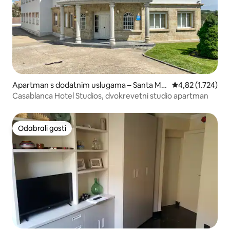
Apartman s dodatnim uslugama – Santa Ma
Prosječna ocjena:
4,82 (1.724)
rta de Tormes
Casablanca Hotel Studios, dvokrevetni studio apartman
Odabrali gosti
Odabrali gosti