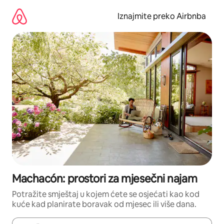
Prijeđi
na
Iznajmite preko Airbnba
sadržaj
Machacón: prostori za mjesečni najam
Potražite smještaj u kojem ćete se osjećati kao kod
kuće kad planirate boravak od mjesec ili više dana.