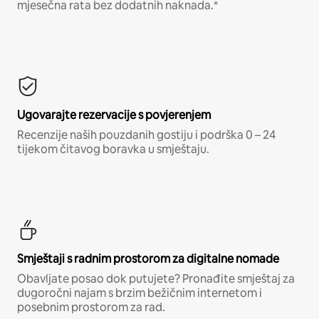
mjesečna rata bez dodatnih naknada.*
Ugovarajte rezervacije s povjerenjem
Recenzije naših pouzdanih gostiju i podrška 0 – 24
tijekom čitavog boravka u smještaju.
Smještaji s radnim prostorom za digitalne nomade
Obavljate posao dok putujete? Pronađite smještaj za
dugoročni najam s brzim bežičnim internetom i
posebnim prostorom za rad.