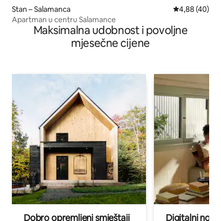
Stan – Salamanca
Prosječna ocje
4,88 (40)
Apartman u centru Salamance
Maksimalna udobnost i povoljne
mjesečne cijene
Dobro opremljeni smještaji
Digitalni noma