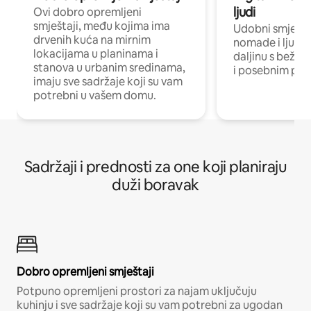
ljudi
Ovi dobro opremljeni
smještaji, među kojima ima
Udobni smještaj
drvenih kuća na mirnim
nomade i ljude 
lokacijama u planinama i
daljinu s bežič
stanova u urbanim sredinama,
i posebnim pro
imaju sve sadržaje koji su vam
potrebni u vašem domu.
Sadržaji i prednosti za one koji planiraju
duži boravak
Dobro opremljeni smještaji
Potpuno opremljeni prostori za najam uključuju
kuhinju i sve sadržaje koji su vam potrebni za ugodan