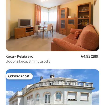
Kuća – Pelabravo
Prosječna ocjen
4,92 (289)
Udobna kuća, 8 minuta od S
Odabrali gosti
Odabrali gosti