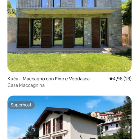
Kuća – Maccagno con Pino e Veddasca
Prosječna ocje
4,96 (23)
Casa Maccagnina
Superhost
Superhost