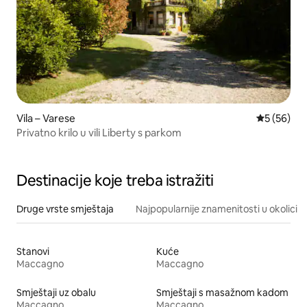
Vila – Varese
Prosječna o
5 (56)
Privatno krilo u vili Liberty s parkom
Destinacije koje treba istražiti
Druge vrste smještaja
Najpopularnije znamenitosti u okolici
Stanovi
Kuće
Maccagno
Maccagno
Smještaji uz obalu
Smještaji s masažnom kadom
Maccagno
Maccagno