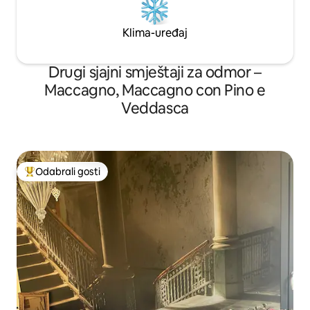
Klima-uređaj
Drugi sjajni smještaji za odmor –
Maccagno, Maccagno con Pino e
Veddasca
Odabrali gosti
Među najviše rangiranima s oznakom „Odabrali gosti”