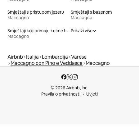
Smještaji s pristupom jezeru
Smještaji s bazenom
Maccagno
Maccagno
Smještaji koji primaju kućne ljubimce
Prikaži više
Maccagno
Airbnb
Italija
Lombardija
Varese
Maccagno con Pino e Veddasca
Maccagno
© 2026 Airbnb, Inc.
Pravila o privatnosti
Uvjeti