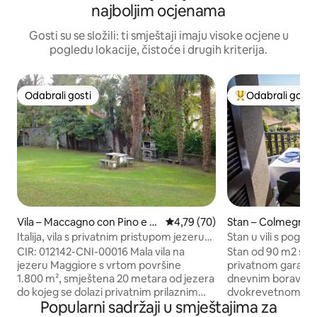
najboljim ocjenama
Gosti su se složili: ti smještaji imaju visoke ocjene u
pogledu lokacije, čistoće i drugih kriterija.
Odabrali gosti
Odabrali gosti
Odabrali gosti
Među najviše ran
Vila – Maccagno con Pino e V
Prosječna ocjena: 4,79/5, recenz
4,79 (70)
Stan – Colmegna
eddasca
Italija, vila s privatnim pristupom jezeru
Stan u vili s pogl
Maggiore
CIR: 012142-CNI-00016 Mala vila na
Stan od 90 m2 s p
jezeru Maggiore s vrtom površine
privatnom garažom
1.800 m², smještena 20 metara od jezera
dnevnim boravko
do kojeg se dolazi privatnim prilaznim
dvokrevetnom sp
Popularni sadržaji u smještajima za
putem. 3 spavaće sobe (6 kreveta),
spavaćom sobom 