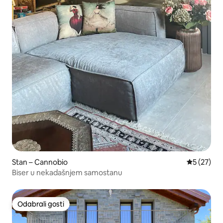
Stan – Cannobio
Prosječna 
5 (27)
Biser u nekadašnjem samostanu
Odabrali gosti
Odabrali gosti