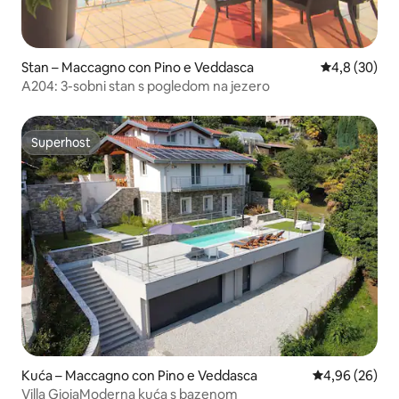
Stan – Maccagno con Pino e Veddasca
Prosječna ocj
4,8 (30)
A204: 3-sobni stan s pogledom na jezero
Superhost
Superhost
Kuća – Maccagno con Pino e Veddasca
Prosječna ocje
4,96 (26)
Villa GioiaModerna kuća s bazenom