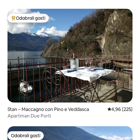
Odabrali gosti
Među najviše rangiranima s oznakom „Odabrali gosti”
Stan – Maccagno con Pino e Veddasca
Prosječna ocjen
4,96 (225)
Apartman Due Porti
Odabrali gosti
Odabrali gosti