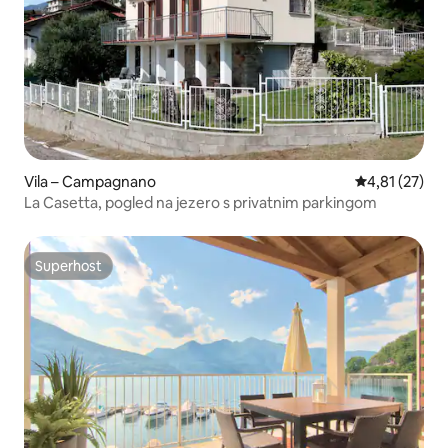
Vila – Campagnano
Prosječna ocje
4,81 (27)
La Casetta, pogled na jezero s privatnim parkingom
Superhost
Superhost