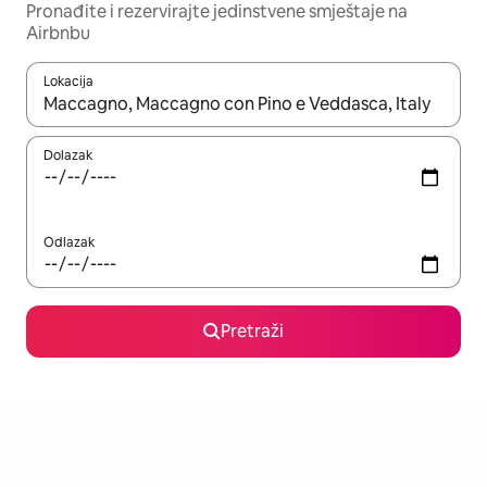
Pronađite i rezervirajte jedinstvene smještaje na
Airbnbu
Lokacija
Kada budu dostupni rezultati, moći ćete ih pregledati koristeći
Dolazak
Odlazak
Pretraži