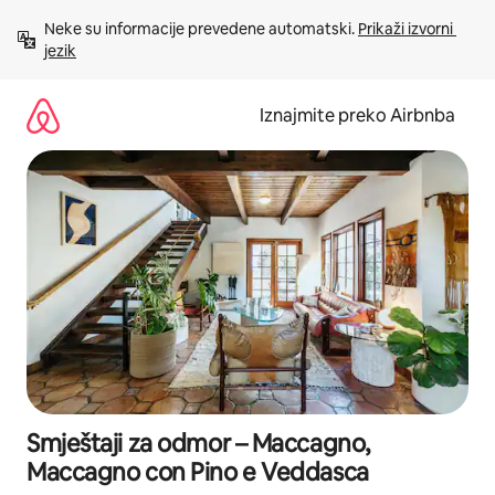
Prijeđi
Neke su informacije prevedene automatski. 
Prikaži izvorni 
na
jezik
sadržaj
Iznajmite preko Airbnba
Smještaji za odmor – Maccagno,
Maccagno con Pino e Veddasca