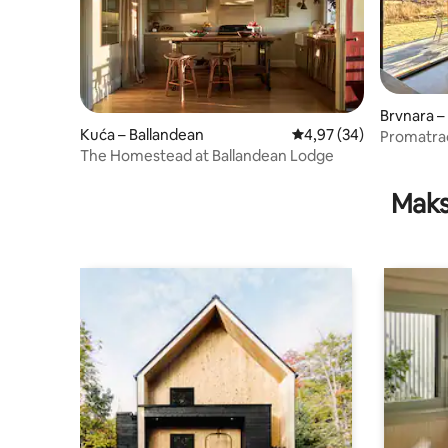
Brvnara 
Kuća – Ballandean
Prosječna ocjena: 4,97/
4,97 (34)
Promatrač 
The Homestead at Ballandean Lodge
Girrawee
Maks