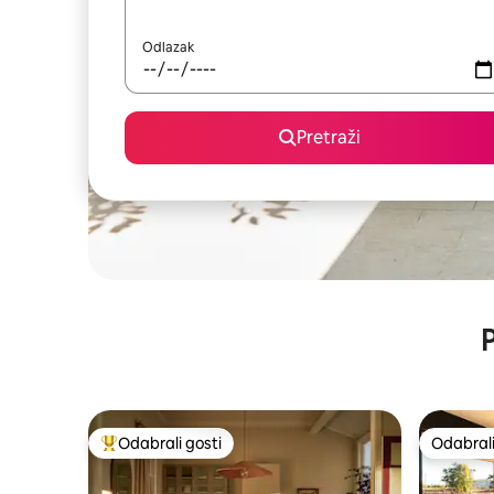
Odlazak
Pretraži
P
Odabrali gosti
Odabrali
Među najviše rangiranima s oznakom „Odabrali gosti”
Odabrali