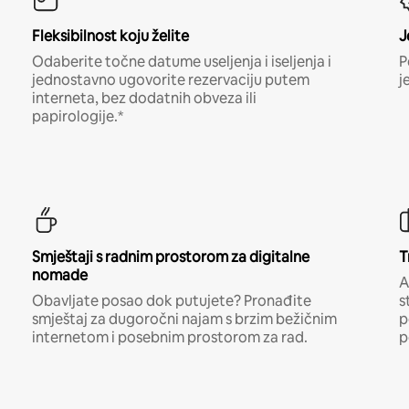
Fleksibilnost koju želite
J
Odaberite točne datume useljenja i iseljenja i
P
jednostavno ugovorite rezervaciju putem
j
interneta, bez dodatnih obveza ili
papirologije.*
Smještaji s radnim prostorom za digitalne
T
nomade
A
Obavljate posao dok putujete? Pronađite
s
smještaj za dugoročni najam s brzim bežičnim
p
internetom i posebnim prostorom za rad.
p