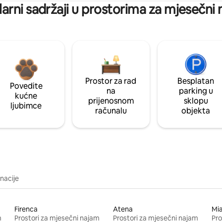
arni sadržaji u prostorima za mjesečni
Prostor za rad
Besplatan
Povedite
na
parking u
kućne
prijenosnom
sklopu
ljubimce
računalu
objekta
inacije
Firenca
Atena
Mi
m
Prostori za mjesečni najam
Prostori za mjesečni najam
Pro