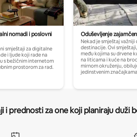
alni nomadi i poslovni
Oduševljenje zajamče
Nekad je smještaj važniji
destinacije. Ovi smještaji
i smještaji za digitalne
među kojima su drvene k
e i ljude koji rade na
na liticama i kuće na bro
nu s bežičnim internetom
mirnom okruženju, obiluj
ebnim prostorom za rad.
jedinstvenim značajkama
ji i prednosti za one koji planiraju duži 