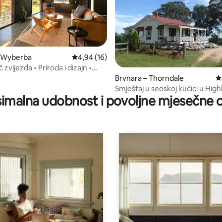
– Wyberba
Prosječna ocjena: 4,94/5, recenzija: 16
4,94 (16)
5, recenzija: 34
zvijezda • Priroda i dizajn •
n
Brvnara – Thorndale
P
Smještaj u seoskoj kućici u High
imalna udobnost i povoljne mjesečne c
Croftu