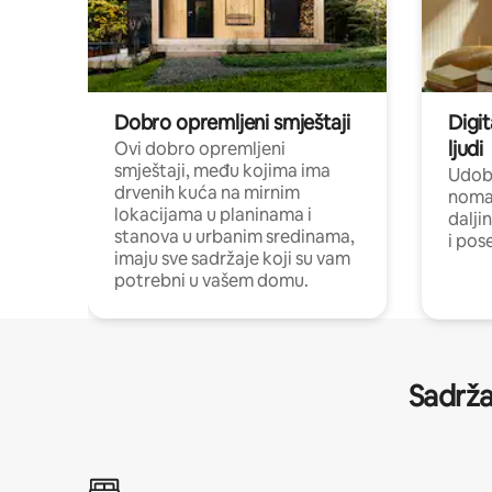
Dobro opremljeni smještaji
Digit
ljudi
Ovi dobro opremljeni
smještaji, među kojima ima
Udobn
drvenih kuća na mirnim
nomad
lokacijama u planinama i
dalji
stanova u urbanim sredinama,
i pos
imaju sve sadržaje koji su vam
potrebni u vašem domu.
Sadrža