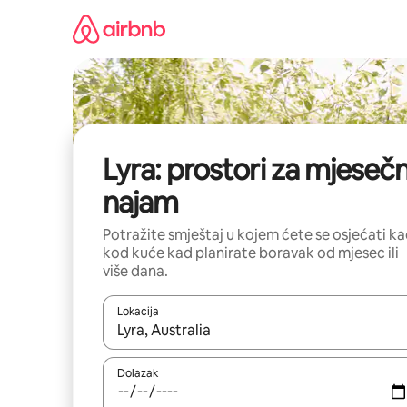
Prijeđi
na
sadržaj
Lyra: prostori za mjesečn
najam
Potražite smještaj u kojem ćete se osjećati k
kod kuće kad planirate boravak od mjesec ili
više dana.
Lokacija
Kada budu dostupni rezultati, moći ćete ih pregle
Dolazak