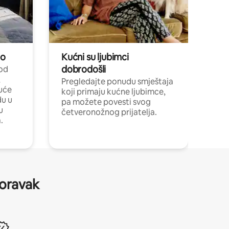
no
Kućni su ljubimci
dobrodošli
 od
,
Pregledajte ponudu smještaja
uće
koji primaju kućne ljubimce,
du u
pa možete povesti svog
u
četveronožnog prijatelja.
.
boravak