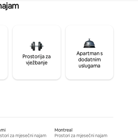
 najam
Apartman s
Prostorija za
dodatnim
vježbanje
uslugama
ami
Montreal
stori za mjesečni najam
Prostori za mjesečni najam