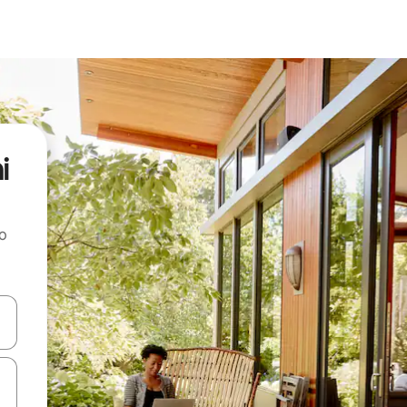
i
ao
dati koristeći se strelicama prema gore i prema dolje, kao i dodirom i