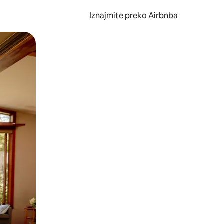
Iznajmite preko Airbnba
li prelaskom prstom po zaslonu.