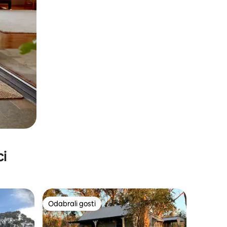
ci
Odabrali gosti
nakom „Odabrali gosti”
Odabrali gosti