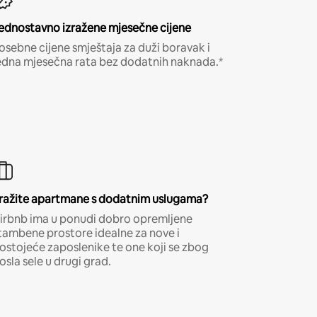
ednostavno izražene mjesečne cijene
osebne cijene smještaja za duži boravak i
edna mjesečna rata bez dodatnih naknada.*
ražite apartmane s dodatnim uslugama?
irbnb ima u ponudi dobro opremljene
tambene prostore idealne za nove i
ostojeće zaposlenike te one koji se zbog
osla sele u drugi grad.