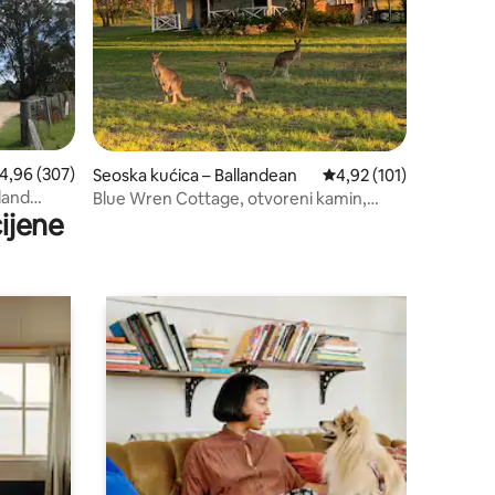
rosječna ocjena: 4,96/5, recenzija: 307
4,96 (307)
Seoska kućica – Ballandean
Prosječna ocjena: 4,92/
4,92 (101)
land
Blue Wren Cottage, otvoreni kamin,
ijene
pogled na vinograd!