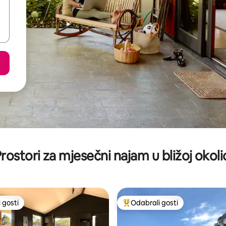
rostori za mjesečni najam u bližoj okoli
 gosti
Odabrali gosti
 gosti
Među najviše rangiranima s oz