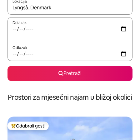
Lokacija
Kada budu dostupni rezultati, moći ćete ih pregledati koristeći
Dolazak
Odlazak
Pretraži
Prostori za mjesečni najam u bližoj okolici
Odabrali gosti
Među najviše rangiranima s oznakom „Odabrali gosti”