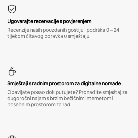
Ugovarajte rezervacije s povjerenjem
Recenzije naših pouzdanih gostiju i podrška 0 – 24
tijekom čitavog boravka u smještaju.
Smještaji s radnim prostorom za digitalne nomade
Obavljate posao dok putujete? Pronađite smještaj za
dugoročni najam s brzim bežičnim internetom i
posebnim prostorom za rad.