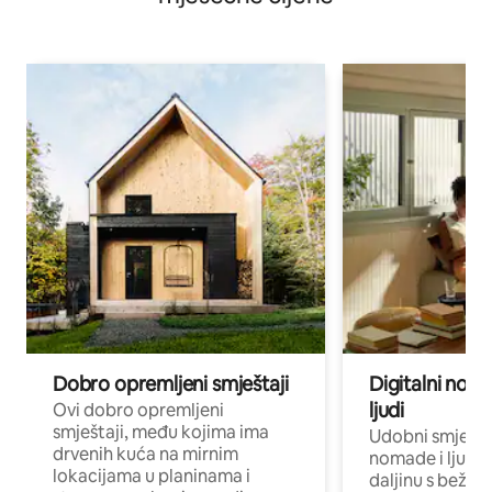
Dobro opremljeni smještaji
Digitalni noma
ljudi
Ovi dobro opremljeni
smještaji, među kojima ima
Udobni smještaj
drvenih kuća na mirnim
nomade i ljude 
lokacijama u planinama i
daljinu s bežič