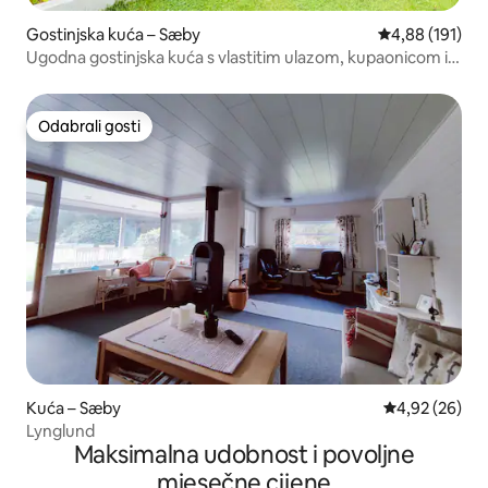
Gostinjska kuća – Sæby
Prosječna ocjen
4,88 (191)
Ugodna gostinjska kuća s vlastitim ulazom, kupaonicom i
kuhinjom
Odabrali gosti
Odabrali gosti
Kuća – Sæby
Prosječna ocje
4,92 (26)
Lynglund
Maksimalna udobnost i povoljne
mjesečne cijene