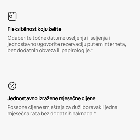
Fleksibilnost koju želite
Odaberite točne datume useljenja i iseljenja i
jednostavno ugovorite rezervaciju putem interneta,
bez dodatnih obveza ili papirologije.*
Jednostavno izražene mjesečne cijene
Posebne cijene smještaja za duži boravak i jedna
mjesečna rata bez dodatnih naknada.*