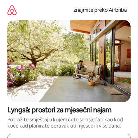
Prijeđi
na
Iznajmite preko Airbnba
sadržaj
Lyngså: prostori za mjesečni najam
Potražite smještaj u kojem ćete se osjećati kao kod
kuće kad planirate boravak od mjesec ili više dana.