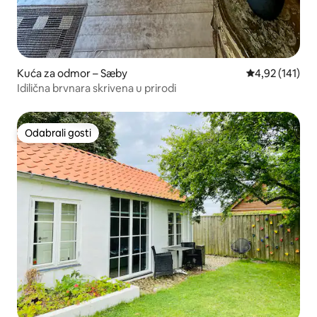
Kuća za odmor – Sæby
Prosječna ocjen
4,92 (141)
Idilična brvnara skrivena u prirodi
Odabrali gosti
Odabrali gosti