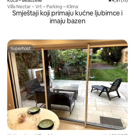
Kuća – Beauzelle
Prosječna ocj
4,91 (11)
Villa Nectar ~ Vrt ~ Parking ~ Klima
Smještaji koji primaju kućne ljubimce i
imaju bazen
Superhost
Superhost