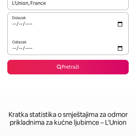
Kada budu dostupni rezultati, moći ćete ih pregledati koristeći
Dolazak
Odlazak
Pretraži
Kratka statistika o smještajima za odmor
prikladnima za kućne ljubimce – L'Union