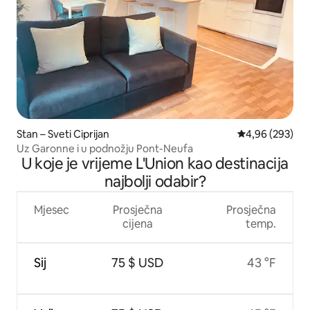
Stan – Sveti Ciprijan
Prosječna ocjen
4,96 (293)
Uz Garonne i u podnožju Pont-Neufa
U koje je vrijeme L'Union kao destinacija
najbolji odabir?
Mjesec
Prosječna
Prosječna
cijena
temp.
Sij
75 $ USD
43 °F