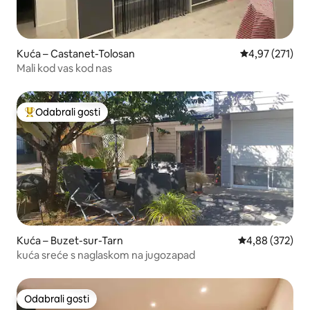
Kuća – Castanet-Tolosan
Prosječna ocjen
4,97 (271)
Mali kod vas kod nas
Odabrali gosti
Među najviše rangiranima s oznakom „Odabrali gosti”
Kuća – Buzet-sur-Tarn
Prosječna ocjen
4,88 (372)
kuća sreće s naglaskom na jugozapad
Odabrali gosti
Odabrali gosti