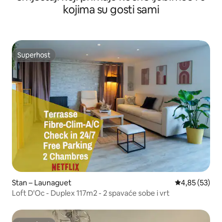
kojima su gosti sami
Superhost
Superhost
Stan – Launaguet
Prosječna ocje
4,85 (53)
Loft D'Oc - Duplex 117m2 - 2 spavaće sobe i vrt