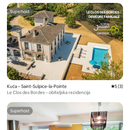
Superhost
Superhost
Kuća – Saint-Sulpice-la-Pointe
Prosječna
5 (3)
Le Clos des Bordes – obiteljska rezidencija
Superhost
Superhost