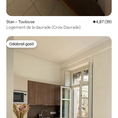
Stan – Toulouse
Prosječna ocje
4,87 (39)
Logement de la daurade (Croix Daurade)
Odabrali gosti
Odabrali gosti