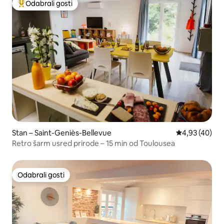
Odabrali gosti
Među najviše rangiranima s oznakom „Odabrali gosti”
Stan – Saint-Geniès-Bellevue
Prosječna ocje
4,93 (40)
Retro šarm usred prirode – 15 min od Toulousea
Odabrali gosti
Odabrali gosti