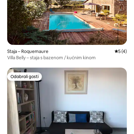
Staja – Roquemaure
Prosječna
5 (4)
Villa Belly – staja s bazenom / kućnim kinom
Odabrali gosti
Odabrali gosti