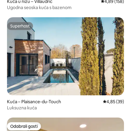
Kuća u nizu – Villaudric
Prosječna ocjen
4,89 (158)
Ugodna seoska kuća s bazenom
Superhost
Superhost
Kuća – Plaisance-du-Touch
Prosječna ocje
4,85 (39)
Luksuzna kuća
Odabrali gosti
Odabrali gosti