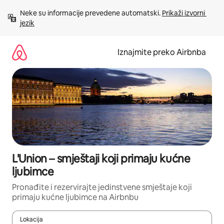
Prijeđi
Neke su informacije prevedene automatski. 
Prikaži izvorni 
na
jezik
sadržaj
Iznajmite preko Airbnba
L'Union – smještaji koji primaju kućne
ljubimce
Pronađite i rezervirajte jedinstvene smještaje koji
primaju kućne ljubimce na Airbnbu
Lokacija