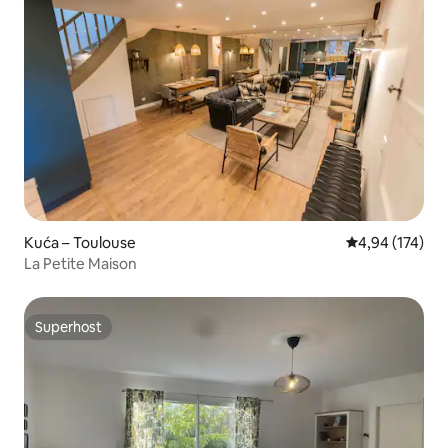
Kuća – Toulouse
Prosječna ocjen
4,94 (174)
La Petite Maison
Superhost
Superhost