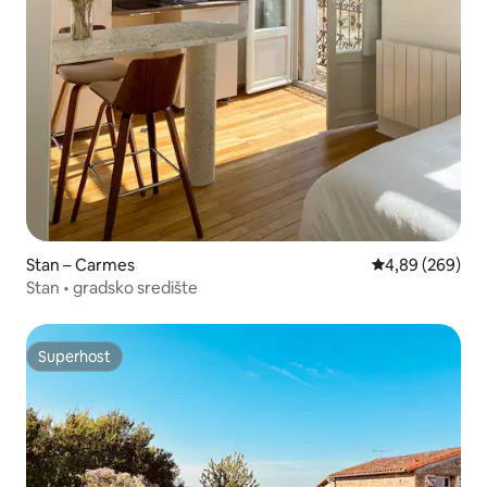
Stan – Carmes
Prosječna ocjen
4,89 (269)
Stan • gradsko središte
Superhost
Superhost