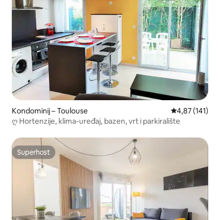
Kondominij – Toulouse
Prosječna ocjen
4,87 (141)
ღ Hortenzije, klima-uređaj, bazen, vrt i parkiralište
Superhost
Superhost