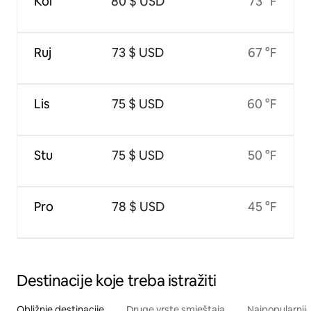
Kol
80 $ USD
73 °F
Ruj
73 $ USD
67 °F
Lis
75 $ USD
60 °F
Stu
75 $ USD
50 °F
Pro
78 $ USD
45 °F
Destinacije koje treba istražiti
Obližnje destinacije
Druge vrste smještaja
Najpopularnije