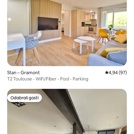
Stan – Gramont
Prosječna ocje
4,94 (97)
T2 Toulouse - WiFi/Fiber - Pool - Parking
Odabrali gosti
Odabrali gosti