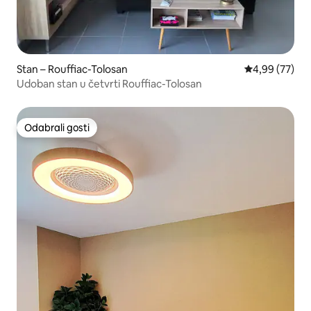
Stan – Rouffiac-Tolosan
Prosječna ocje
4,99 (77)
Udoban stan u četvrti Rouffiac-Tolosan
Odabrali gosti
Odabrali gosti