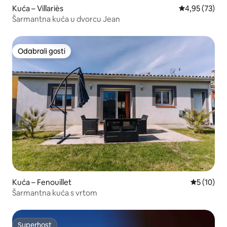
Kuća – Villariès
Prosječna ocje
4,95 (73)
Šarmantna kuća u dvorcu Jean
Odabrali gosti
Odabrali gosti
Kuća – Fenouillet
Prosječna 
5 (10)
Šarmantna kuća s vrtom
Superhost