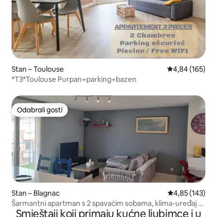
Stan – Toulouse
Prosječna ocjen
4,84 (165)
*T3*Toulouse Purpan+parking+bazen
Odabrali gosti
Odabrali gosti
Stan – Blagnac
Prosječna ocjen
4,85 (143)
Šarmantni apartman s 2 spavaćim sobama, klima-uređaj /
Smještaji koji primaju kućne ljubimce i u
bazen / MEET / zračna luka